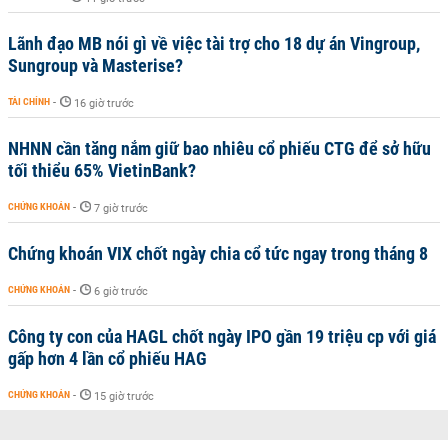
Lãnh đạo MB nói gì về việc tài trợ cho 18 dự án Vingroup,
Sungroup và Masterise?
TÀI CHÍNH
-
16 giờ trước
NHNN cần tăng nắm giữ bao nhiêu cổ phiếu CTG để sở hữu
tối thiểu 65% VietinBank?
CHỨNG KHOÁN
-
7 giờ trước
Chứng khoán VIX chốt ngày chia cổ tức ngay trong tháng 8
CHỨNG KHOÁN
-
6 giờ trước
Công ty con của HAGL chốt ngày IPO gần 19 triệu cp với giá
gấp hơn 4 lần cổ phiếu HAG
CHỨNG KHOÁN
-
15 giờ trước