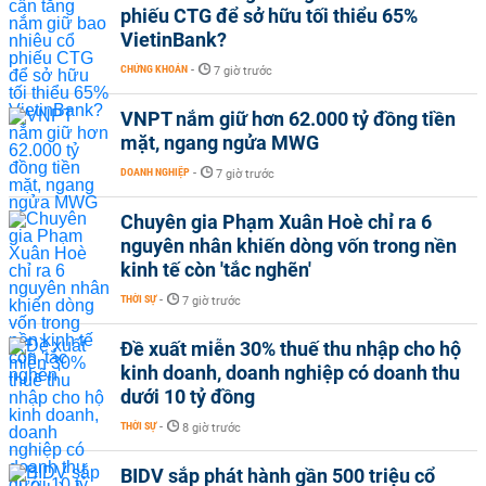
phiếu CTG để sở hữu tối thiểu 65%
VietinBank?
CHỨNG KHOÁN
-
7 giờ trước
VNPT nắm giữ hơn 62.000 tỷ đồng tiền
mặt, ngang ngửa MWG
DOANH NGHIỆP
-
7 giờ trước
Chuyên gia Phạm Xuân Hoè chỉ ra 6
nguyên nhân khiến dòng vốn trong nền
kinh tế còn 'tắc nghẽn'
THỜI SỰ
-
7 giờ trước
Đề xuất miễn 30% thuế thu nhập cho hộ
kinh doanh, doanh nghiệp có doanh thu
dưới 10 tỷ đồng
THỜI SỰ
-
8 giờ trước
BIDV sắp phát hành gần 500 triệu cổ