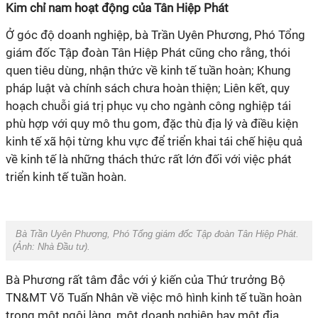
Kim chỉ nam hoạt động của Tân Hiệp Phát
Ở góc độ doanh nghiệp, bà Trần Uyên Phương, Phó Tổng
giám đốc Tập đoàn Tân Hiệp Phát cũng cho rằng, thói
quen tiêu dùng, nhận thức về kinh tế tuần hoàn; Khung
pháp luật và chính sách chưa hoàn thiện; Liên kết, quy
hoạch chuỗi giá trị phục vụ cho ngành công nghiệp tái
phù hợp với quy mô thu gom, đặc thù địa lý và điều kiện
kinh tế xã hội từng khu vực để triển khai tái chế hiệu quả
về kinh tế là những thách thức rất lớn đối với việc phát
triển kinh tế tuần hoàn.
Bà Trần Uyên Phương, Phó Tổng giám đốc Tập đoàn Tân Hiệp Phát.
(Ảnh:
Nhà Đầu tư
).
Bà Phương rất tâm đắc với ý kiến của Thứ trưởng Bộ
TN&MT Võ Tuấn Nhân về việc mô hình kinh tế tuần hoàn
trong một ngôi làng, một doanh nghiệp hay một địa