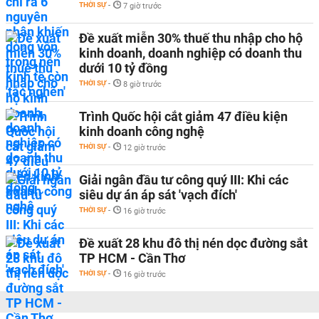
THỜI SỰ
-
7 giờ trước
Đề xuất miễn 30% thuế thu nhập cho hộ
kinh doanh, doanh nghiệp có doanh thu
dưới 10 tỷ đồng
THỜI SỰ
-
8 giờ trước
Trình Quốc hội cắt giảm 47 điều kiện
kinh doanh công nghệ
THỜI SỰ
-
12 giờ trước
Giải ngân đầu tư công quý III: Khi các
siêu dự án áp sát 'vạch đích'
THỜI SỰ
-
16 giờ trước
Đề xuất 28 khu đô thị nén dọc đường sắt
TP HCM - Cần Thơ
THỜI SỰ
-
16 giờ trước