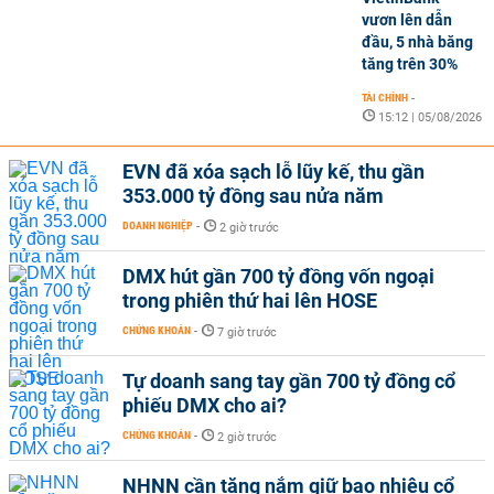
vươn lên dẫn
đầu, 5 nhà băng
tăng trên 30%
TÀI CHÍNH
-
15:12 | 05/08/2026
EVN đã xóa sạch lỗ lũy kế, thu gần
353.000 tỷ đồng sau nửa năm
DOANH NGHIỆP
-
2 giờ trước
DMX hút gần 700 tỷ đồng vốn ngoại
trong phiên thứ hai lên HOSE
CHỨNG KHOÁN
-
7 giờ trước
Tự doanh sang tay gần 700 tỷ đồng cổ
phiếu DMX cho ai?
CHỨNG KHOÁN
-
2 giờ trước
NHNN cần tăng nắm giữ bao nhiêu cổ