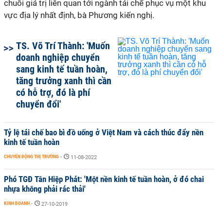
chuỗi giá trị liên quan tới ngành tái chế phục vụ một khu
vực địa lý nhất định, bà Phương kiến nghị.
TS. Võ Trí Thành: 'Muốn
doanh nghiệp chuyển
sang kinh tế tuần hoàn,
tăng trưởng xanh thì cần
có hỗ trợ, đó là phí
chuyển đổi'
Tỷ lệ tái chế bao bì đồ uống ở Việt Nam và cách thúc đẩy nền
kinh tế tuần hoàn
CHUYỂN ĐỘNG THỊ TRƯỜNG
-
11-08-2022
Phó TGĐ Tân Hiệp Phát: 'Một nền kinh tế tuần hoàn, ở đó chai
nhựa không phải rác thải'
KINH DOANH
-
27-10-2019