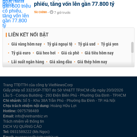
phiếu, tăng vốn lên gần 77.800 tỷ
TÀI CHÍNH
-
7 giờ trước
LIÊN KẾT NỔI BẬT
Giá vàng hôm nay
Tỷ giá ngoại tệ
Tỷ giá usd
Tỷ giá yen
Tỷ giá euro
Giá heo hơi
Giá cà phê
Giá tiêu hôm nay
Lãi suất ngân hàng
Giá xăng dầu
Giá thép hôm nay
Giá sầu riêng
Giá thịt heo
Giá gạo
Giá cao su
Best Retail Brokers
Diễn đàn đầu tư Việt Nam 2026
Trang TTĐTTH của công ty VietNewsCorp
Giấy phép số 3323/GP-TTĐT do Sở VH&TT TP.HCM cấp ngày 20/3/2026
Lầu 5 - Compa Building - 293 Điện Biên Phủ - Phường Gia Định - TP.HCM
Chi nhánh:
Số 5 - Khu 38A Trần Phú - Phường Ba Đình - TP. Hà Nội
Chịu trách nhiệm nội dung:
Hoàng Hữu Lợi
Hotline:
0975798489
Email:
info@vietnambiz.vn
Trách nhiệm về thông tin
DỊCH VỤ QUẢNG CÁO
Tel:
0931589222 (Ms Ngọc)