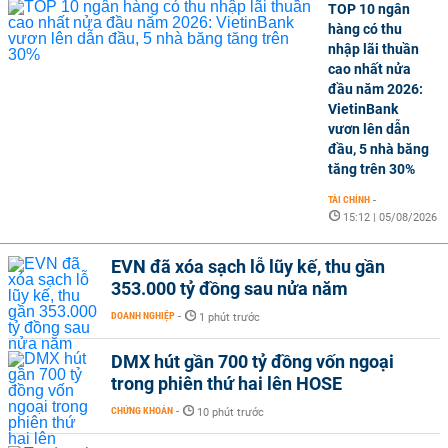
TOP 10 ngân
hàng có thu
nhập lãi thuần
cao nhất nửa
đầu năm 2026:
VietinBank
vươn lên dẫn
đầu, 5 nhà băng
tăng trên 30%
TÀI CHÍNH
-
15:12 | 05/08/2026
EVN đã xóa sạch lỗ lũy kế, thu gần
353.000 tỷ đồng sau nửa năm
DOANH NGHIỆP
-
1 phút trước
DMX hút gần 700 tỷ đồng vốn ngoại
trong phiên thứ hai lên HOSE
CHỨNG KHOÁN
-
10 phút trước