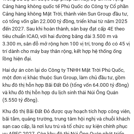
Cảng hàng không quốc tế Phú Quốc do Công ty Cổ phần
Cảng hàng không Mặt Trời, thành viên Sun Group đầu tư,
có tổng vốn gần 22.000 tỷ đồng, triển khai từ năm 2025
đến 2027. Sau khi hoàn thành, sân bay đạt cấp 4E theo
tiêu chuẩn ICAO, với hai đường băng dài 3.500 m và
3.300 m, sân đỗ mở rộng hơn 100 vị trí, trong đó có 45 vị
trí dành cho máy bay thân rộng, kết hợp hệ thống ống
lồng hiện đại.
Hai dự án còn lại do Công ty TNHH Mặt Trời Phú Quốc,
một đơn vị khác thuộc Sun Group, làm chủ đầu tư, gồm
khu đô thị hỗn hợp Bãi Đất Đỏ (tổng vốn 64.000 tỷ đồng)
và khu đô thị hỗn hợp du lịch sinh thái Núi Ông Quán
(5.550 tỷ đồng).
Khu đô thị Bãi Đất Đỏ được quy hoạch tích hợp công viên,
bãi tắm, quảng trường, trung tâm hội nghị và chuỗi khách
sạn cao cấp, là nơi lưu trú và tổ chức sự kiện chính phục
vụ APEC 2027. Còn khu đô thị Núi Ông Quán phát triển