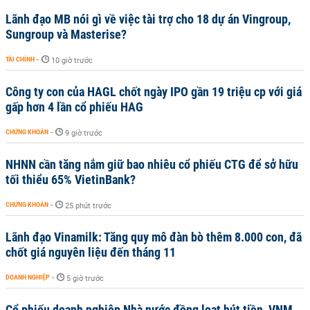
Lãnh đạo MB nói gì về việc tài trợ cho 18 dự án Vingroup,
Sungroup và Masterise?
TÀI CHÍNH
-
10 giờ trước
Công ty con của HAGL chốt ngày IPO gần 19 triệu cp với giá
gấp hơn 4 lần cổ phiếu HAG
CHỨNG KHOÁN
-
9 giờ trước
NHNN cần tăng nắm giữ bao nhiêu cổ phiếu CTG để sở hữu
tối thiểu 65% VietinBank?
CHỨNG KHOÁN
-
25 phút trước
Lãnh đạo Vinamilk: Tăng quy mô đàn bò thêm 8.000 con, đã
chốt giá nguyên liệu đến tháng 11
DOANH NGHIỆP
-
5 giờ trước
Cổ phiếu doanh nghiệp Nhà nước đồng loạt hút tiền, VNM,