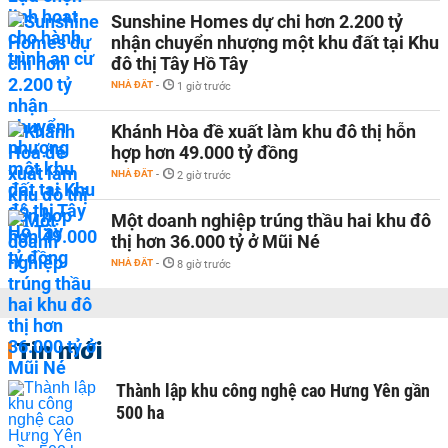
Sunshine Homes dự chi hơn 2.200 tỷ
nhận chuyển nhượng một khu đất tại Khu
đô thị Tây Hồ Tây
NHÀ ĐẤT
-
1 giờ trước
Khánh Hòa đề xuất làm khu đô thị hỗn
hợp hơn 49.000 tỷ đồng
NHÀ ĐẤT
-
2 giờ trước
Một doanh nghiệp trúng thầu hai khu đô
thị hơn 36.000 tỷ ở Mũi Né
NHÀ ĐẤT
-
8 giờ trước
Tin mới
Thành lập khu công nghệ cao Hưng Yên gần
500 ha