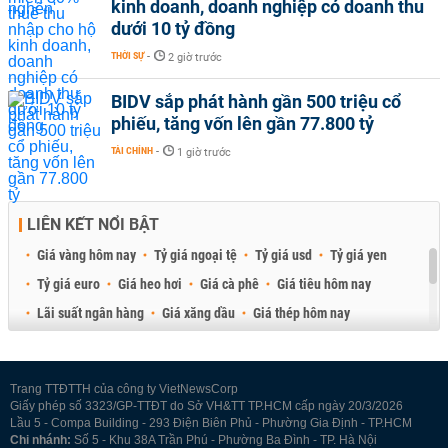
kinh doanh, doanh nghiệp có doanh thu
dưới 10 tỷ đồng
THỜI SỰ
-
2 giờ trước
BIDV sắp phát hành gần 500 triệu cổ
phiếu, tăng vốn lên gần 77.800 tỷ
TÀI CHÍNH
-
1 giờ trước
LIÊN KẾT NỔI BẬT
Giá vàng hôm nay
Tỷ giá ngoại tệ
Tỷ giá usd
Tỷ giá yen
Tỷ giá euro
Giá heo hơi
Giá cà phê
Giá tiêu hôm nay
Lãi suất ngân hàng
Giá xăng dầu
Giá thép hôm nay
Giá sầu riêng
Giá thịt heo
Giá gạo
Giá cao su
Best Retail Brokers
Diễn đàn đầu tư Việt Nam 2026
Trang TTĐTTH của công ty VietNewsCorp
Giấy phép số 3323/GP-TTĐT do Sở VH&TT TP.HCM cấp ngày 20/3/2026
Lầu 5 - Compa Building - 293 Điện Biên Phủ - Phường Gia Định - TP.HCM
Chi nhánh:
Số 5 - Khu 38A Trần Phú - Phường Ba Đình - TP. Hà Nội