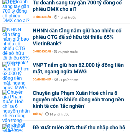
Tự doanh sang tay gần 700 tỷ đồng cổ
phiếu DMX cho ai?
CHỨNG KHOÁN
-
1 phút trước
NHNN cần tăng nắm giữ bao nhiêu cổ
phiếu CTG để sở hữu tối thiểu 65%
VietinBank?
CHỨNG KHOÁN
-
25 phút trước
VNPT nắm giữ hơn 62.000 tỷ đồng tiền
mặt, ngang ngửa MWG
DOANH NGHIỆP
-
21 phút trước
Chuyên gia Phạm Xuân Hoè chỉ ra 6
nguyên nhân khiến dòng vốn trong nền
kinh tế còn 'tắc nghẽn'
THỜI SỰ
-
14 phút trước
Đề xuất miễn 30% thuế thu nhập cho hộ