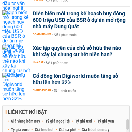
-
1 phút trước
Diễn biến mới trong kế hoạch huy động
600 triệu USD của BSR ở dự án mở rộng
nhà máy Dung Quất
DOANH NGHIỆP
-
1 phút trước
Xác lập quyền của chủ sở hữu thế nào
khi xây lại chung cư hết niên hạn?
NHÀ ĐẤT
-
1 phút trước
Cổ đông lớn Digiworld muốn tăng sở
hữu lên hơn 32%
CHỨNG KHOÁN
-
1 phút trước
LIÊN KẾT NỔI BẬT
Giá vàng hôm nay
Tỷ giá ngoại tệ
Tỷ giá usd
Tỷ giá yen
Tỷ giá euro
Giá heo hơi
Giá cà phê
Giá tiêu hôm nay