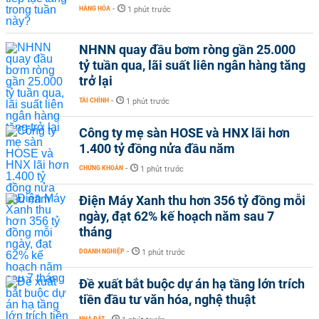
HÀNG HÓA
-
1 phút trước
NHNN quay đầu bơm ròng gần 25.000
tỷ tuần qua, lãi suất liên ngân hàng tăng
trở lại
TÀI CHÍNH
-
1 phút trước
Công ty mẹ sàn HOSE và HNX lãi hơn
1.400 tỷ đồng nửa đầu năm
CHỨNG KHOÁN
-
1 phút trước
Điện Máy Xanh thu hơn 356 tỷ đồng mỗi
ngày, đạt 62% kế hoạch năm sau 7
tháng
DOANH NGHIỆP
-
1 phút trước
Đề xuất bắt buộc dự án hạ tầng lớn trích
tiền đầu tư văn hóa, nghệ thuật
NHÀ ĐẤT