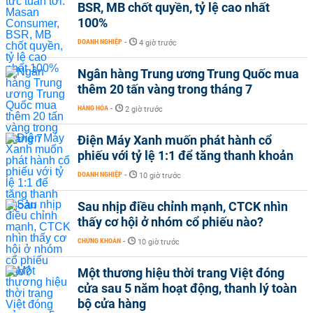
BSR, MB chốt quyền, tỷ lệ cao nhất
100%
DOANH NGHIỆP
-
4 giờ trước
Ngân hàng Trung ương Trung Quốc mua
thêm 20 tấn vàng trong tháng 7
HÀNG HÓA
-
2 giờ trước
Điện Máy Xanh muốn phát hành cổ
phiếu với tỷ lệ 1:1 để tăng thanh khoản
DOANH NGHIỆP
-
10 giờ trước
Sau nhịp điều chỉnh mạnh, CTCK nhìn
thấy cơ hội ở nhóm cổ phiếu nào?
CHỨNG KHOÁN
-
10 giờ trước
Một thương hiệu thời trang Việt đóng
cửa sau 5 năm hoạt động, thanh lý toàn
bộ cửa hàng