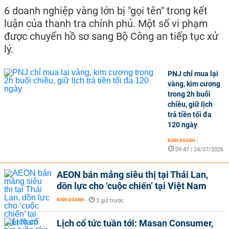
6 doanh nghiệp vàng lớn bị "gọi tên" trong kết
luận của thanh tra chính phủ. Một số vi phạm
được chuyển hồ sơ sang Bộ Công an tiếp tục xử
lý.
PNJ chỉ mua lại
vàng, kim cương
trong 2h buổi
chiều, giữ lịch
trả tiền tối đa
120 ngày
KINH DOANH
-
09:47 | 24/07/2026
AEON bán mảng siêu thị tại Thái Lan,
dồn lực cho ‘cuộc chiến’ tại Việt Nam
KINH DOANH
-
3 giờ trước
Lịch cổ tức tuần tới: Masan Consumer,