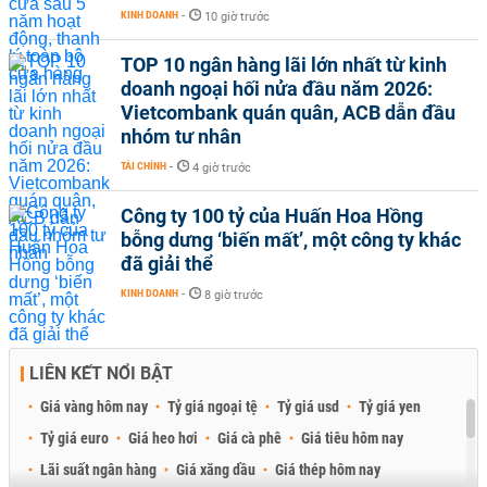
KINH DOANH
-
10 giờ trước
TOP 10 ngân hàng lãi lớn nhất từ kinh
doanh ngoại hối nửa đầu năm 2026:
Vietcombank quán quân, ACB dẫn đầu
nhóm tư nhân
TÀI CHÍNH
-
4 giờ trước
Công ty 100 tỷ của Huấn Hoa Hồng
bỗng dưng ‘biến mất’, một công ty khác
đã giải thể
KINH DOANH
-
8 giờ trước
LIÊN KẾT NỔI BẬT
Giá vàng hôm nay
Tỷ giá ngoại tệ
Tỷ giá usd
Tỷ giá yen
Tỷ giá euro
Giá heo hơi
Giá cà phê
Giá tiêu hôm nay
Lãi suất ngân hàng
Giá xăng dầu
Giá thép hôm nay