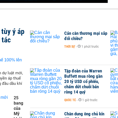
tùy ý áp
Cán cân thương mại sắp
 tác
đổi chiều?
THỜI SỰ
-
1 phút trước
Tập đoàn của Warren
 dự luật mới,
Buffett mua ròng gần
yền áp thuế
20 tỷ USD cổ phiếu,
g đầu dầu khí
chấm dứt chuỗi bán
ròng 14 quý
25
QUỐC TẾ
-
1 giờ trước
bang
của
Mỹ
Chân dung ông chủ kín