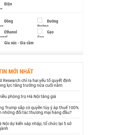
Điện
Đồng
Đường
Ethanol
Gạo
Gia súc - Gia cầm
Giấy
Gỗ
TIN MỚI NHẤT
Hạt điều
Hồ tiêu - Hạt tiêu
I Research chỉ ra hai yếu tố quyết định
Khí đốt
ộng lực tăng trưởng nửa cuối năm
iều phòng trọ Hà Nội tăng giá
Kim loại khác
Mắc ca
ng Trump sắp có quyền tùy ý áp thuế 100%
Muối
Ngũ cốc
ên những đối tác thương mại hàng đầu?
Nhựa - Hạt nhựa
 Nội dự kiến sáp nhập, tổ chức lại 5 sở
gành