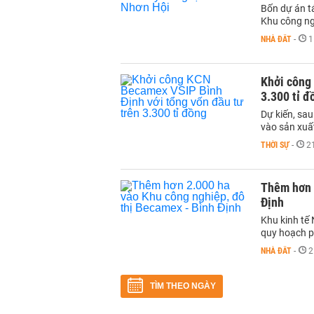
Bốn dự án tá
Khu công ng
NHÀ ĐẤT
-
1
Khởi công
3.300 tỉ đ
Dự kiến, sau
vào sản xuấ
THỜI SỰ
-
2
Thêm hơn 
Định
Khu kinh tế
quy hoạch ph
NHÀ ĐẤT
-
2
TÌM THEO NGÀY