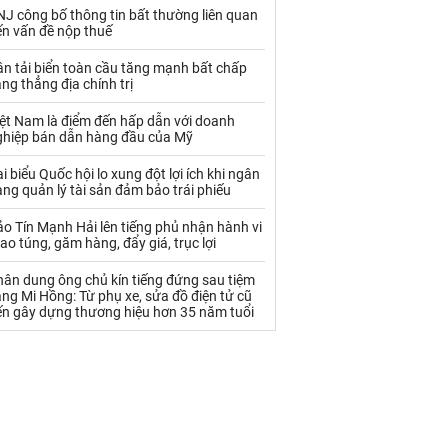
Palladium
Phân bón
J công bố thông tin bất thường liên quan
ến vấn đề nộp thuế
Rau - Củ -Quả
Sắt thép
n tải biển toàn cầu tăng mạnh bất chấp
Sữa
ng thẳng địa chính trị
iệt Nam là điểm đến hấp dẫn với doanh
ghiệp bán dẫn hàng đầu của Mỹ
Than
Thức ăn chăn nuôi
i biểu Quốc hội lo xung đột lợi ích khi ngân
Thủy hải sản khác
Tôm
ng quản lý tài sản đảm bảo trái phiếu
Vàng
o Tín Mạnh Hải lên tiếng phủ nhận hành vi
ao túng, găm hàng, đẩy giá, trục lợi
VLXD khác
Xăng dầu
hân dung ông chủ kín tiếng đứng sau tiệm
ng Mi Hồng: Từ phụ xe, sửa đồ điện tử cũ
Xi măng - Clynker
ến gây dựng thương hiệu hơn 35 năm tuổi