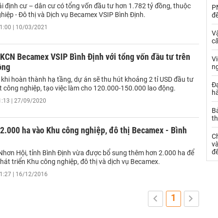
i định cư – dân cư có tổng vốn đầu tư hơn 1.782 tỷ đồng, thuộc
PN
hiệp - Đô thị và Dịch vụ Becamex VSIP Bình Định.
đ
1:00 | 10/03/2021
Vậ
că
 KCN Becamex VSIP Bình Định với tổng vốn đầu tư trên
V
ồng
n
 khi hoàn thành hạ tầng, dự án sẽ thu hút khoảng 2 tỉ USD đầu tư
Đạ
t công nghiệp, tạo việc làm cho 120.000-150.000 lao động.
hà
1:13 | 27/09/2020
Bả
th
2.000 ha vào Khu công nghiệp, đô thị Becamex - Bình
C
và
đ
 Nhơn Hội, tỉnh Bình Định vừa được bổ sung thêm hơn 2.000 ha để
át triển Khu công nghiệp, đô thị và dịch vụ Becamex.
1:27 | 16/12/2016
1