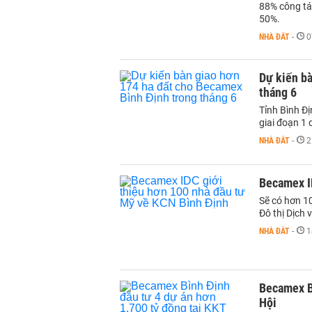
88% công tác
50%.
NHÀ ĐẤT
-
0
Dự kiến bà
tháng 6
Tỉnh Bình Đị
giai đoạn 1
NHÀ ĐẤT
-
2
Becamex I
Sẽ có hơn 1
Đô thị Dịch
NHÀ ĐẤT
-
1
Becamex B
Hội