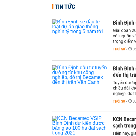
TIN TỨC
Bình Định 
Giai đoạn 2
với nguồn v
trọng điểm 
THỜI SỰ
-
0
Bình Định
đến thị tr
Tuyến đường
chiều dài k
nghiệp, đô t
THỜI SỰ
-
0
KCN Becam
sạch tron
Hiện nay, g