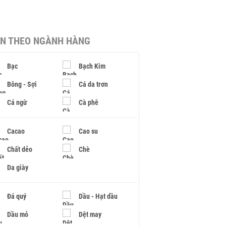
IN THEO NGÀNH HÀNG
Bạc
Bạch Kim
Bông - Sợi
Cá da trơn
Cá ngừ
Cà phê
Cacao
Cao su
Chất dẻo
Chè
Da giày
Đá quý
Dầu - Hạt dầu
Dầu mỏ
Dệt may