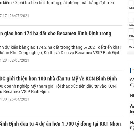
 kiểm kê, chi trả tiền bồi thường giải phóng mặt bằng đạt trên
7:17 | 26/07/2021
n giao hơn 174 ha đất cho Becamex Bình Định trong
nh dự kiến bàn giao 174,2 ha đất trong tháng 6/2021 để triển khai
 dự án Khu Công nghiệp, Đô thị và Dịch vụ Becamex VSIP Bình Định.
1:23 | 02/05/2021
DC giới thiệu hơn 100 nhà đầu tư Mỹ về KCN Bình Định
SS
đ
00 doanh nghiệp Mỹ tham gia Hội thảo xúc tiến đầu tư vào KCN,
 vụ Becamex VSIP Bình Định.
Nh
4:30 | 26/04/2021
Ô
l
Hà
ình Định đầu tư 4 dự án hơn 1.700 tỷ đồng tại KKT Nhơn
n