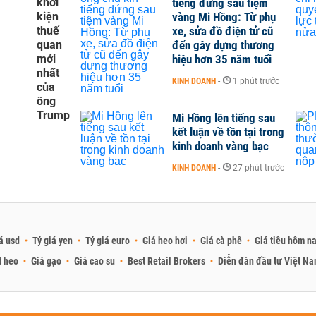
khởi
tiếng đứng sau tiệm
kiện
vàng Mi Hồng: Từ phụ
thuế
xe, sửa đồ điện tử cũ
quan
đến gây dựng thương
mới
hiệu hơn 35 năm tuổi
nhất
KINH DOANH
-
1 phút trước
của
ông
Trump
Mi Hồng lên tiếng sau
kết luận về tồn tại trong
kinh doanh vàng bạc
KINH DOANH
-
27 phút trước
á usd
Tỷ giá yen
Tỷ giá euro
Giá heo hơi
Giá cà phê
Giá tiêu hôm n
t heo
Giá gạo
Giá cao su
Best Retail Brokers
Diễn đàn đầu tư Việt N