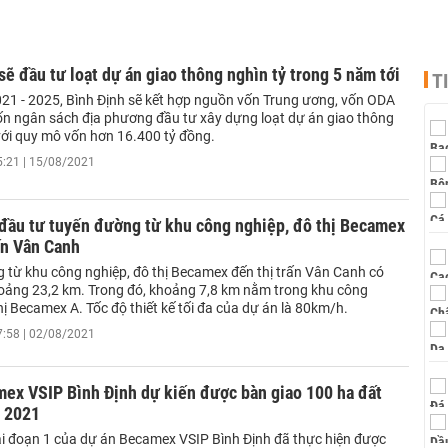
sẽ đầu tư loạt dự án giao thông nghìn tỷ trong 5 năm tới
T
021 - 2025, Bình Định sẽ kết hợp nguồn vốn Trung ương, vốn ODA
ốn ngân sách địa phương đầu tư xây dựng loạt dự án giao thông
với quy mô vốn hơn 16.400 tỷ đồng.
5:21 | 15/08/2021
 đầu tư tuyến đường từ khu công nghiệp, đô thị Becamex
ấn Vân Canh
 từ khu công nghiệp, đô thị Becamex đến thị trấn Vân Canh có
hoảng 23,2 km. Trong đó, khoảng 7,8 km nằm trong khu công
hị Becamex A. Tốc độ thiết kế tối đa của dự án là 80km/h.
7:58 | 02/08/2021
ex VSIP Bình Định dự kiến được bàn giao 100 ha đất
g 2021
iai đoạn 1 của dự án Becamex VSIP Bình Định đã thực hiện được