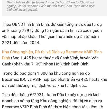
Bình Định sẽ đầu tư tuyến đường dài hơn 23 km từ Khu Công
nghiệp, đô thị Becamex đến thị trấn Vân Canh. (Ảnh minh họa:
binhdinhinvest.gov.vn
).
Theo UBND tỉnh Bình Định, dự kiến tổng mức đầu tư dự
án khoảng 779 tỷ đồng từ ngân sách tỉnh và các nguồn
vốn hợp pháp khác. Thời gian thực hiện dự án từ năm
2021 đến năm 2024.
Khu Công nghiệp, Đô thị và Dịch vụ Becamex VSIP Bình
Định
rộng 1.425 hecta thuộc xã Canh Vinh, huyện Vân
Canh (phân khu 7 KKT Nhơn Hội), tỉnh Bình Định.
Trong đó bao gồm 1.000 ha khu công nghiệp do
Becamex IDC và VSIP hợp tác phát triển và 425 hecta khu
dân cư, thương mại dịch vụ và khu tái định cư,…
Tính đến tháng 6/2021, dự án Đầu tư xây dựng và kinh
doanh cơ sở hạ tầng Khu công nghiệp, đô thị và dịch vụ
Becamex VSIP Bình Định đã thực hiện công tác kiểm kê