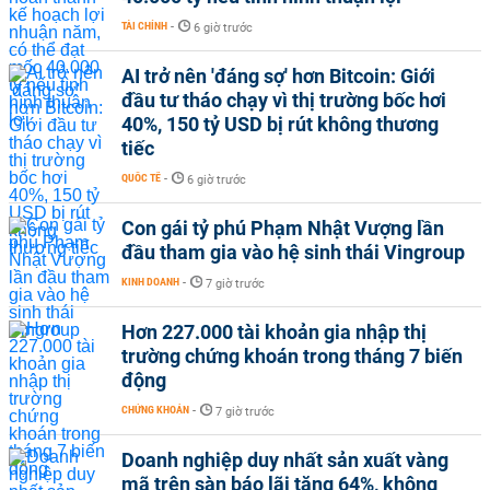
TÀI CHÍNH
-
6 giờ trước
AI trở nên 'đáng sợ' hơn Bitcoin: Giới
đầu tư tháo chạy vì thị trường bốc hơi
40%, 150 tỷ USD bị rút không thương
tiếc
QUỐC TẾ
-
6 giờ trước
Con gái tỷ phú Phạm Nhật Vượng lần
đầu tham gia vào hệ sinh thái Vingroup
KINH DOANH
-
7 giờ trước
Hơn 227.000 tài khoản gia nhập thị
trường chứng khoán trong tháng 7 biến
động
CHỨNG KHOÁN
-
7 giờ trước
Doanh nghiệp duy nhất sản xuất vàng
mã trên sàn báo lãi tăng 64%, không