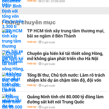
THỜI SỰ
-
21:00 | 27/09/2020
Cùng chuyên mục
TP HCM tính xây trung tâm thương mại,
bãi xe ngầm ở Bến Thành
THỜI SỰ
-
3 giờ trước
Chuyên gia hiến kế tái thiết sông Hồng,
mở không gian phát triển cho Hà Nội
THỜI SỰ
-
3 giờ trước
Tổng Bí thư, Chủ tịch nước: Làm rõ trách
nhiệm khi dự án chậm tiến độ, đội vốn
THỜI SỰ
-
4 giờ trước
Quảng Ninh tính chi 80.000 tỷ đồng làm
đường sắt kết nối Trung Quốc
THỜI SỰ
-
4 giờ trước