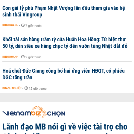
Con gái tỷ phú Phạm Nhật Vượng lần đầu tham gia vào hệ
sinh thái Vingroup
KINH DOANH
-
7 giờ trước
Khối tài sản hàng trăm tỷ của Huấn Hoa Hồng: Từ biệt thự
50 tỷ, dàn siêu xe hàng chục tỷ đến vườn tùng Nhật đắt đỏ
KINH DOANH
-
2 giờ trước
Hoá chất Đức Giang công bố hai ứng viên HĐQT, cổ phiếu
DGC tăng trần
DOANH NGHIỆP
-
12 giờ trước
Lãnh đạo MB nói gì về việc tài trợ cho