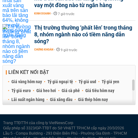
vay một đồng nào từ ngân hàng
KINH DOANH
-
7 giờ trước
Thị trường thường ‘phất lên’ trong tháng
8, nhóm ngành nào có tiềm năng dẫn
sóng?
CHỨNG KHOÁN
-
9 giờ trước
LIÊN KẾT NỔI BẬT
Giá vàng hôm nay
Tỷ giá ngoại tệ
Tỷ giá usd
Tỷ giá yen
Tỷ giá euro
Giá heo hơi
Giá cà phê
Giá tiêu hôm nay
Lãi suất ngân hàng
Giá xăng dầu
Giá thép hôm nay
Giá sầu riêng
Giá thịt heo
Giá gạo
Giá cao su
Best Retail Brokers
Diễn đàn đầu tư Việt Nam 2026
Trang TTĐTTH của công ty VietNewsCorp
Giấy phép số 3323/GP-TTĐT do Sở VH&TT TP.HCM cấp ngày 20/3/2026
Lầu 5 - Compa Building - 293 Điện Biên Phủ - Phường Gia Định - TP.HCM