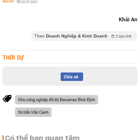
NHÀ ĐẤT
-
05-07-2021
Khải An
Theo
Doanh Nghiệp & Kinh Doanh
Copy link
THỜI SỰ
Chia sẻ
Khu công nghiệp đô thị Becamex Bình Định
thị trấn Vân Canh
Có thể bạn quan tâm