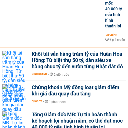
mốc
40.000 tỷ
nếu tình
hình
thuận lợi
TÀI CHÍNH
-
6 giờ trước
Khối tài sản hàng trăm tỷ của Huấn Hoa
Hồng: Từ biệt thự 50 tỷ, dàn siêu xe
hàng chục tỷ đến vườn tùng Nhật đắt đỏ
KINH DOANH
-
2 giờ trước
Chứng khoán Mỹ đồng loạt giảm điểm
khi giá dầu quay đầu tăng
QUỐC TẾ
-
1 phút trước
Tổng Giám đốc MB: Tự tin hoàn thành
kế hoạch lợi nhuận năm, có thể đạt mốc
40.000 tỷ nếu tình hình thuận lợi