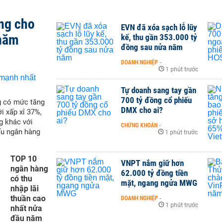
ng cho
EVN đã xóa sạch lỗ lũy
 năm
kế, thu gần 353.000 tỷ
đồng sau nửa năm
DOANH NGHIỆP
-
1 phút trước
Tự doanh sang tay gần
700 tỷ đồng cổ phiếu
g có mức tăng
DMX cho ai?
i xấp xỉ 37%,
g khác với
CHỨNG KHOÁN
-
ấu ngân hàng
1 phút trước
TOP 10
VNPT nắm giữ hơn
ngân hàng
62.000 tỷ đồng tiền
có thu
mặt, ngang ngửa MWG
nhập lãi
thuần cao
DOANH NGHIỆP
-
1 phút trước
nhất nửa
đầu năm