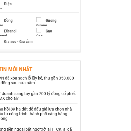
Điện
Đồng
Đường
Ethanol
Gạo
Gia súc - Gia cầm
Giấy
Gỗ
TIN MỚI NHẤT
Hạt điều
Hồ tiêu - Hạt tiêu
N đã xóa sạch lỗ lũy kế, thu gần 353.000
Khí đốt
ỷ đồng sau nửa năm
ự doanh sang tay gần 700 tỷ đồng cổ phiếu
Kim loại khác
Mắc ca
MX cho ai?
Muối
Ngũ cốc
u hồi 89 ha đất để đấu giá lựa chọn nhà
ầu tư công trình thành phố cảng hàng
Nhựa - Hạt nhựa
hông
ng tiền ngoại bất ngờ trở lại TTCK, ai đã