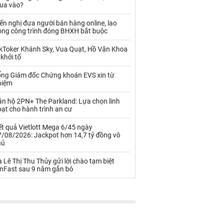
Palladium
Phân bón
ua vào?
Rau - Củ -Quả
Sắt thép
ến nghị đưa người bán hàng online, lao
ộng công trình đóng BHXH bắt buộc
Sữa
ikToker Khánh Sky, Vua Quạt, Hồ Văn Khoa
 khởi tố
Than
Thức ăn chăn nuôi
ổng Giám đốc Chứng khoán EVS xin từ
hiệm
Thủy hải sản khác
Tôm
ăn hộ 2PN+ The Parkland: Lựa chọn linh
Vàng
ạt cho hành trình an cư
t quả Vietlott Mega 6/45 ngày
VLXD khác
Xăng dầu
7/08/2026: Jackpot hơn 14,7 tỷ đồng vô
hủ
Xi măng - Clynker
 Lê Thị Thu Thủy gửi lời chào tạm biệt
inFast sau 9 năm gắn bó