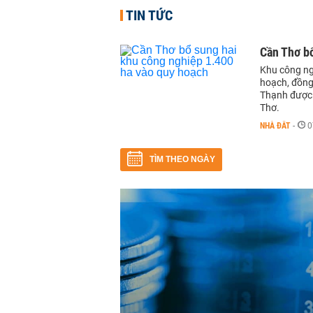
TIN TỨC
Cần Thơ b
Khu công ng
hoạch, đồng
Thạnh được 
Thơ.
NHÀ ĐẤT
-
0
TÌM THEO NGÀY