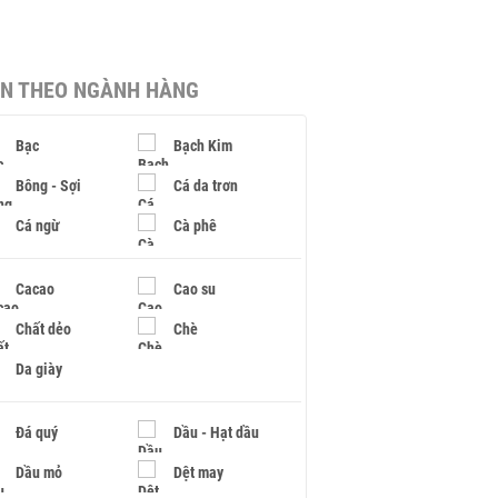
IN THEO NGÀNH HÀNG
Bạc
Bạch Kim
Bông - Sợi
Cá da trơn
Cá ngừ
Cà phê
Cacao
Cao su
Chất dẻo
Chè
Da giày
Đá quý
Dầu - Hạt dầu
Dầu mỏ
Dệt may