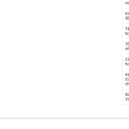
m
Ki
đ
T
bị
T
n
C
ho
Kế
0
c
Bà
V