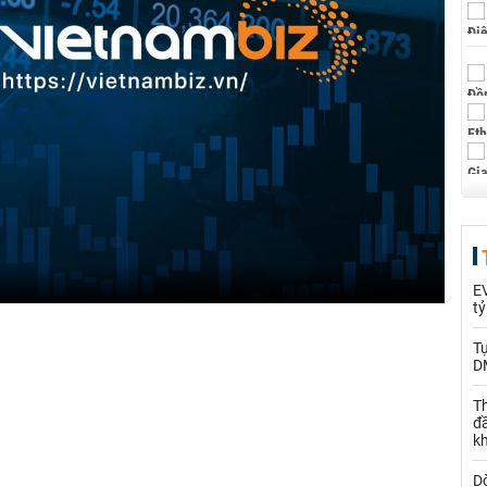
EV
t
T
D
Th
đ
k
Dò