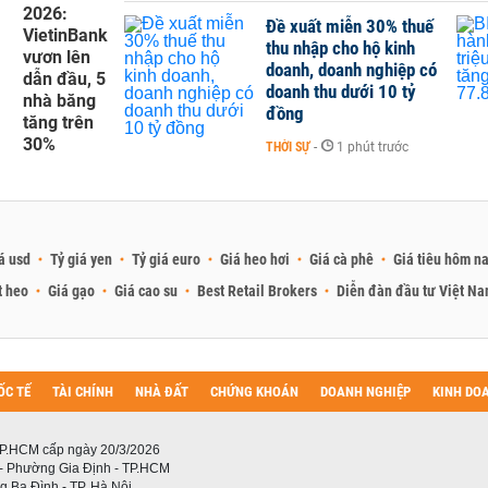
2026:
Đề xuất miễn 30% thuế
VietinBank
thu nhập cho hộ kinh
vươn lên
doanh, doanh nghiệp có
dẫn đầu, 5
doanh thu dưới 10 tỷ
nhà băng
đồng
tăng trên
30%
THỜI SỰ
-
1 phút trước
á usd
Tỷ giá yen
Tỷ giá euro
Giá heo hơi
Giá cà phê
Giá tiêu hôm n
t heo
Giá gạo
Giá cao su
Best Retail Brokers
Diễn đàn đầu tư Việt N
ỐC TẾ
TÀI CHÍNH
NHÀ ĐẤT
CHỨNG KHOÁN
DOANH NGHIỆP
KINH DO
P.HCM cấp ngày 20/3/2026
 - Phường Gia Định - TP.HCM
 Ba Đình - TP. Hà Nội