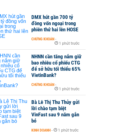
DMX hút gần 700 tỷ
đồng vốn ngoại trong
phiên thứ hai lên HOSE
CHỨNG KHOÁN
-
1 phút trước
NHNN cần tăng nắm giữ
bao nhiêu cổ phiếu CTG
để sở hữu tối thiểu 65%
VietinBank?
CHỨNG KHOÁN
-
1 phút trước
Bà Lê Thị Thu Thủy gửi
lời chào tạm biệt
VinFast sau 9 năm gắn
bó
KINH DOANH
-
1 phút trước