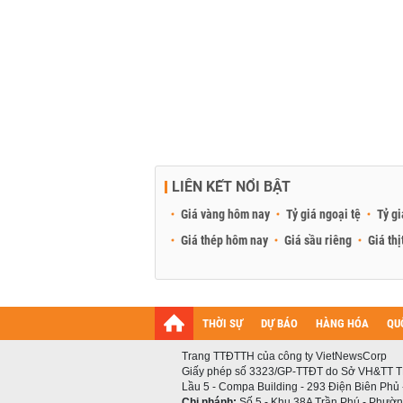
LIÊN KẾT NỔI BẬT
Giá vàng hôm nay
Tỷ giá ngoại tệ
Tỷ gi
Giá thép hôm nay
Giá sầu riêng
Giá thị
THỜI SỰ
DỰ BÁO
HÀNG HÓA
QU
Trang TTĐTTH của công ty VietNewsCorp
Giấy phép số 3323/GP-TTĐT do Sở VH&TT T
Lầu 5 - Compa Building - 293 Điện Biên Phủ
Chi nhánh:
Số 5 - Khu 38A Trần Phú - Phường