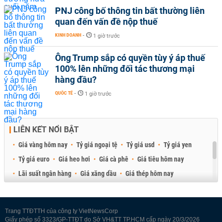
PNJ công bố thông tin bất thường liên
quan đến vấn đề nộp thuế
KINH DOANH
-
1 giờ trước
Ông Trump sắp có quyền tùy ý áp thuế
100% lên những đối tác thương mại
hàng đầu?
QUỐC TẾ
-
1 giờ trước
LIÊN KẾT NỔI BẬT
Giá vàng hôm nay
Tỷ giá ngoại tệ
Tỷ giá usd
Tỷ giá yen
Tỷ giá euro
Giá heo hơi
Giá cà phê
Giá tiêu hôm nay
Lãi suất ngân hàng
Giá xăng dầu
Giá thép hôm nay
Giá sầu riêng
Giá thịt heo
Giá gạo
Giá cao su
Best Retail Brokers
Diễn đàn đầu tư Việt Nam 2026
Trang TTĐTTH của công ty VietNewsCorp
Giấy phép số 3323/GP-TTĐT do Sở VH&TT TP.HCM cấp ngày 20/3/2026