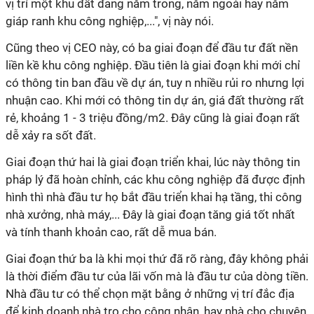
vị trí một khu đất đang nằm trong, nằm ngoài hay nằm
giáp ranh khu công nghiệp,...", vị này nói.
Cũng theo vị CEO này, có ba giai đoạn để đầu tư đất nền
liền kề khu công nghiệp. Đầu tiên là giai đoạn khi mới chỉ
có thông tin ban đầu về dự án, tuy n nhiều rủi ro nhưng lợi
nhuận cao. Khi mới có thông tin dự án, giá đất thường rất
rẻ, khoảng 1 - 3 triệu đồng/m2. Đây cũng là giai đoạn rất
dễ xảy ra sốt đất.
Giai đoạn thứ hai là giai đoạn triển khai, lúc này thông tin
pháp lý đã hoàn chỉnh, các khu công nghiệp đã được định
hình thì nhà đầu tư họ bắt đầu triển khai hạ tầng, thi công
nhà xưởng, nhà máy,... Đây là giai đoạn tăng giá tốt nhất
và tính thanh khoản cao, rất dễ mua bán.
Giai đoạn thứ ba là khi mọi thứ đã rõ ràng, đây không phải
là thời điểm đầu tư của lãi vốn mà là đầu tư của dòng tiền.
Nhà đầu tư có thể chọn mặt bằng ở những vị trí đắc địa
để kinh doanh nhà trọ cho công nhân, hay nhà cho chuyên