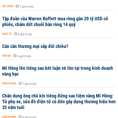
TÀI CHÍNH
-
7 giờ trước
Tập đoàn của Warren Buffett mua ròng gần 20 tỷ USD cổ
phiếu, chấm dứt chuỗi bán ròng 14 quý
QUỐC TẾ
-
8 giờ trước
Cán cân thương mại sắp đổi chiều?
THỜI SỰ
-
6 giờ trước
Mi Hồng lên tiếng sau kết luận về tồn tại trong kinh doanh
vàng bạc
KINH DOANH
-
7 giờ trước
Chân dung ông chủ kín tiếng đứng sau tiệm vàng Mi Hồng:
Từ phụ xe, sửa đồ điện tử cũ đến gây dựng thương hiệu hơn
35 năm tuổi
KINH DOANH
-
4 giờ trước