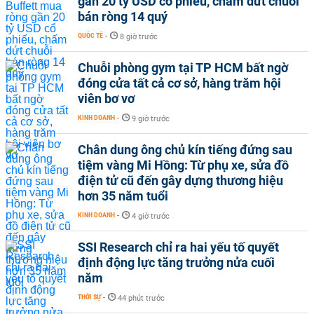
gần 20 tỷ USD cổ phiếu, chấm dứt chuỗi
bán ròng 14 quý
QUỐC TẾ
-
8 giờ trước
Chuỗi phòng gym tại TP HCM bất ngờ
đóng cửa tất cả cơ sở, hàng trăm hội
viên bơ vơ
KINH DOANH
-
9 giờ trước
Chân dung ông chủ kín tiếng đứng sau
tiệm vàng Mi Hồng: Từ phụ xe, sửa đồ
điện tử cũ đến gây dựng thương hiệu
hơn 35 năm tuổi
KINH DOANH
-
4 giờ trước
SSI Research chỉ ra hai yếu tố quyết
định động lực tăng trưởng nửa cuối
năm
THỜI SỰ
-
44 phút trước