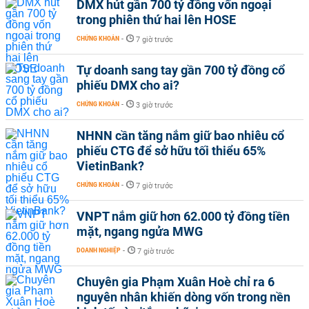
DMX hút gần 700 tỷ đồng vốn ngoại
trong phiên thứ hai lên HOSE
CHỨNG KHOÁN
-
7 giờ trước
Tự doanh sang tay gần 700 tỷ đồng cổ
phiếu DMX cho ai?
CHỨNG KHOÁN
-
3 giờ trước
NHNN cần tăng nắm giữ bao nhiêu cổ
phiếu CTG để sở hữu tối thiểu 65%
VietinBank?
CHỨNG KHOÁN
-
7 giờ trước
VNPT nắm giữ hơn 62.000 tỷ đồng tiền
mặt, ngang ngửa MWG
DOANH NGHIỆP
-
7 giờ trước
Chuyên gia Phạm Xuân Hoè chỉ ra 6
nguyên nhân khiến dòng vốn trong nền