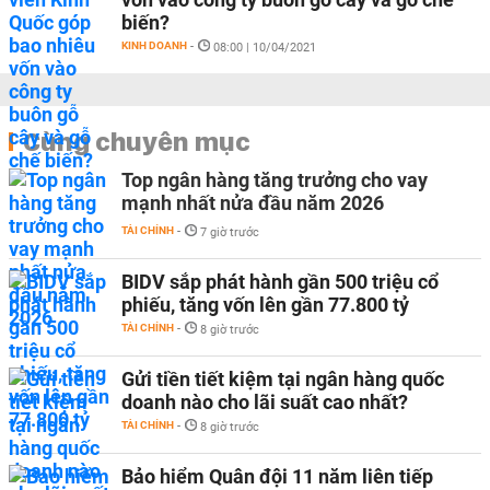
biến?
KINH DOANH
-
08:00 | 10/04/2021
Cùng chuyên mục
Top ngân hàng tăng trưởng cho vay
mạnh nhất nửa đầu năm 2026
TÀI CHÍNH
-
7 giờ trước
BIDV sắp phát hành gần 500 triệu cổ
phiếu, tăng vốn lên gần 77.800 tỷ
TÀI CHÍNH
-
8 giờ trước
Gửi tiền tiết kiệm tại ngân hàng quốc
doanh nào cho lãi suất cao nhất?
TÀI CHÍNH
-
8 giờ trước
Bảo hiểm Quân đội 11 năm liên tiếp