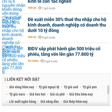
kinh tế còn 'tắc nghẽn'
THỜI SỰ
-
7 giờ trước
Đề xuất miễn 30% thuế thu nhập cho hộ
kinh doanh, doanh nghiệp có doanh thu
dưới 10 tỷ đồng
THỜI SỰ
-
8 giờ trước
BIDV sắp phát hành gần 500 triệu cổ
phiếu, tăng vốn lên gần 77.800 tỷ
TÀI CHÍNH
-
8 giờ trước
LIÊN KẾT NỔI BẬT
Giá vàng hôm nay
Tỷ giá ngoại tệ
Tỷ giá usd
Tỷ giá yen
Tỷ giá euro
Giá heo hơi
Giá cà phê
Giá tiêu hôm nay
Lãi suất ngân hàng
Giá xăng dầu
Giá thép hôm nay
Giá sầu riêng
Giá thịt heo
Giá gạo
Giá cao su