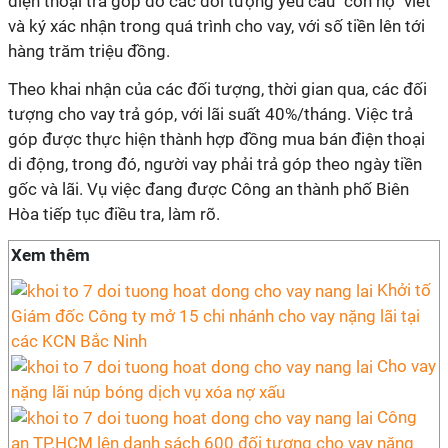
điện thoại trả góp do các đối tượng yêu cầu "con nợ" viết
và ký xác nhận trong quá trình cho vay, với số tiền lên tới
hàng trăm triệu đồng.
Theo khai nhận của các đối tượng, thời gian qua, các đối
tượng cho vay trả góp, với lãi suất 40%/tháng. Việc trả
góp được thực hiện thành hợp đồng mua bán điện thoại
di động, trong đó, người vay phải trả góp theo ngày tiền
gốc và lãi. Vụ việc đang được Công an thành phố Biên
Hòa tiếp tục điều tra, làm rõ.
Xem thêm
Khởi tố
Giám đốc Công ty mở 15 chi nhánh cho vay nặng lãi tại
các KCN Bắc Ninh
Cho vay
nặng lãi núp bóng dịch vụ xóa nợ xấu
Công
an TP.HCM lên danh sách 600 đối tượng cho vay nặng