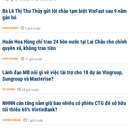
Bà Lê Thị Thu Thủy gửi lời chào tạm biệt VinFast sau 9 năm
gắn bó
KINH DOANH
-
5 giờ trước
Huấn Hoa Hồng chỉ trao 24 bồn nước tại Lai Châu cho chính
quyền xã, không trao tiền
KINH DOANH
-
11 giờ trước
Lãnh đạo MB nói gì về việc tài trợ cho 18 dự án Vingroup,
Sungroup và Masterise?
TÀI CHÍNH
-
16 giờ trước
NHNN cần tăng nắm giữ bao nhiêu cổ phiếu CTG để sở hữu
tối thiểu 65% VietinBank?
CHỨNG KHOÁN
-
7 giờ trước