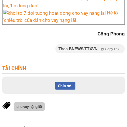
lãi, 'tín dụng đen'
Hé lộ
‘chiêu trò’ của dân cho vay nặng lãi
Công Phong
Theo
BNEWS/TTXVN
Copy link
TÀI CHÍNH
Chia sẻ
cho vay nặng lãi