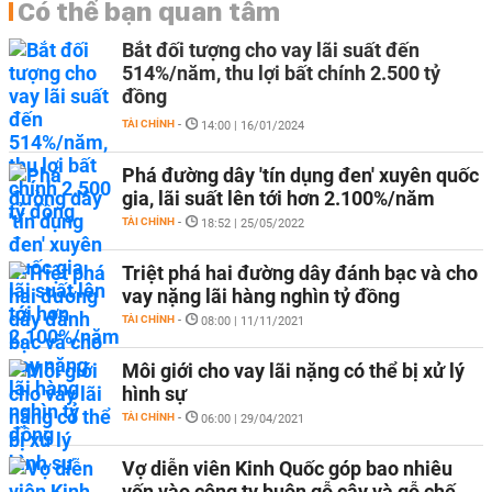
Có thể bạn quan tâm
Bắt đối tượng cho vay lãi suất đến
514%/năm, thu lợi bất chính 2.500 tỷ
đồng
TÀI CHÍNH
-
14:00 | 16/01/2024
Phá đường dây 'tín dụng đen' xuyên quốc
gia, lãi suất lên tới hơn 2.100%/năm
TÀI CHÍNH
-
18:52 | 25/05/2022
Triệt phá hai đường dây đánh bạc và cho
vay nặng lãi hàng nghìn tỷ đồng
TÀI CHÍNH
-
08:00 | 11/11/2021
Môi giới cho vay lãi nặng có thể bị xử lý
hình sự
TÀI CHÍNH
-
06:00 | 29/04/2021
Vợ diễn viên Kinh Quốc góp bao nhiêu
vốn vào công ty buôn gỗ cây và gỗ chế