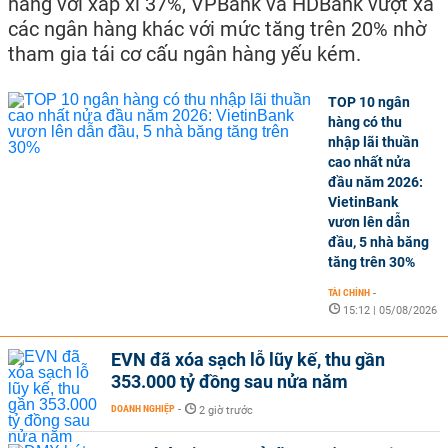
hàng với xấp xỉ 37%, VPBank và HDBank vượt xa
các ngân hàng khác với mức tăng trên 20% nhờ
tham gia tái cơ cấu ngân hàng yếu kém.
TOP 10 ngân
hàng có thu
nhập lãi thuần
cao nhất nửa
đầu năm 2026:
VietinBank
vươn lên dẫn
đầu, 5 nhà băng
tăng trên 30%
TÀI CHÍNH
-
15:12 | 05/08/2026
EVN đã xóa sạch lỗ lũy kế, thu gần
353.000 tỷ đồng sau nửa năm
DOANH NGHIỆP
-
2 giờ trước