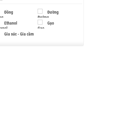
Đồng
Đường
Ethanol
Gạo
Gia súc - Gia cầm
Giấy
Gỗ
Hạt điều
Hồ tiêu - Hạt tiêu
Khí đốt
Kim loại khác
Mắc ca
Muối
Ngũ cốc
Nhựa - Hạt nhựa
Palladium
Phân bón