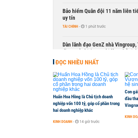
Bảo hiểm Quân đội 11 năm liên ti
uy tín
TÀI CHÍNH
-
1 phút trước
Dàn lãnh đạo GenZ nhà Vingroup,
đồng cổ phiếu, người làm chủ tịch
KINH DOANH
-
1 phút trước
ĐỌC NHIỀU NHẤT
Con gá
Huấn Hoa Hồng là Chủ tịch doanh
đầu tha
nghiệp vốn 100 tỷ, góp cổ phần trong
Vingro
hai doanh nghiệp khác
KINH D
KINH DOANH
-
14 giờ trước