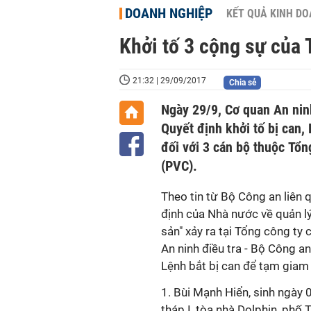
DOANH NGHIỆP
KẾT QUẢ KINH D
Khởi tố 3 cộng sự của 
21:32 | 29/09/2017
Chia sẻ
Ngày 29/9, Cơ quan An ninh
Quyết định khởi tố bị can,
đối với 3 cán bộ thuộc Tổn
(PVC).
Theo tin từ Bộ Công an liên 
định của Nhà nước về quản lý
sản" xảy ra tại Tổng công ty
An ninh điều tra - Bộ Công an
Lệnh bắt bị can để tạm giam 
1. Bùi Mạnh Hiển, sinh ngày 0
tháp I, tòa nhà Dolphin, phố