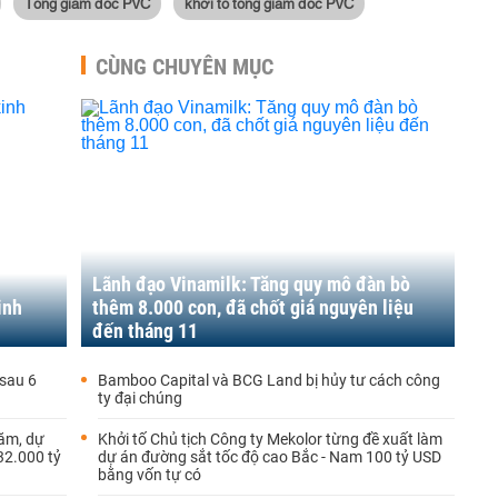
Tổng giám đốc PVC
khởi tố tổng giám đốc PVC
CÙNG CHUYÊN MỤC
Lãnh đạo Vinamilk: Tăng quy mô đàn bò
inh
thêm 8.000 con, đã chốt giá nguyên liệu
đến tháng 11
 sau 6
Bamboo Capital và BCG Land bị hủy tư cách công
ty đại chúng
ăm, dự
Khởi tố Chủ tịch Công ty Mekolor từng đề xuất làm
32.000 tỷ
dự án đường sắt tốc độ cao Bắc - Nam 100 tỷ USD
bằng vốn tự có