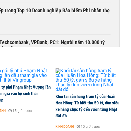
ếp trong Top 10 Doanh nghiệp Bảo hiểm Phi nhân thọ
 Techcombank, VPBank, PC1: Người nắm 10.000 tỷ
 ở tuổi 27
i tỷ phú Phạm Nhật Vượng lần
m gia vào hệ sinh thái
Khối tài sản hàng trăm tỷ của Huấn
up
Hoa Hồng: Từ biệt thự 50 tỷ, dàn siêu
xe hàng chục tỷ đến vườn tùng Nhật
OANH
-
15 giờ trước
đắt đỏ
KINH DOANH
-
10 giờ trước