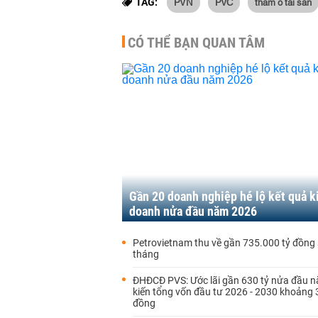
PVN
PVC
tham ô tài sản
TAG:
CÓ THỂ BẠN QUAN TÂM
Gần 20 doanh nghiệp hé lộ kết quả k
doanh nửa đầu năm 2026
Petrovietnam thu về gần 735.000 tỷ đồng
tháng
ĐHĐCĐ PVS: Ước lãi gần 630 tỷ nửa đầu n
kiến tổng vốn đầu tư 2026 - 2030 khoảng 
đồng