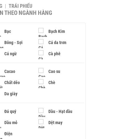
G
TRÁI PHIẾU
IN THEO NGÀNH HÀNG
Bạc
Bạch Kim
Bông - Sợi
Cá da trơn
Cá ngừ
Cà phê
Cacao
Cao su
Chất dẻo
Chè
Da giày
Đá quý
Dầu - Hạt dầu
Dầu mỏ
Dệt may
Điện