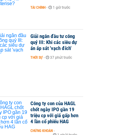
TÀI CHÍNH
-
1 giờ trước
Giải ngân đầu tư công
quý III: Khi các siêu dự
án áp sát 'vạch đích'
THỜI SỰ
-
37 phút trước
Công ty con của HAGL
chốt ngày IPO gần 19
triệu cp với giá gấp hơn
4 lần cổ phiếu HAG
CHỨNG KHOÁN
-
1 phút trước