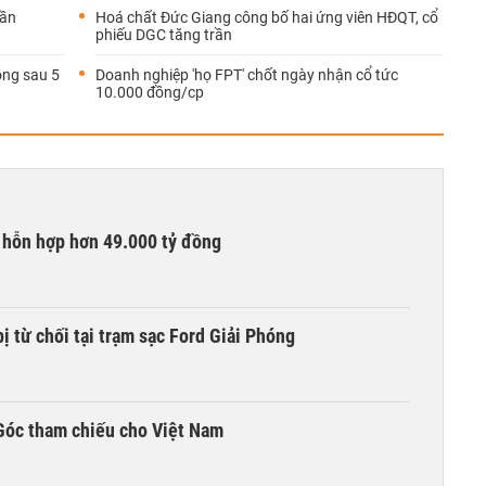
gần
Hoá chất Đức Giang công bố hai ứng viên HĐQT, cổ
phiếu DGC tăng trần
ồng sau 5
Doanh nghiệp 'họ FPT' chốt ngày nhận cổ tức
10.000 đồng/cp
 hỗn hợp hơn 49.000 tỷ đồng
ị từ chối tại trạm sạc Ford Giải Phóng
Góc tham chiếu cho Việt Nam