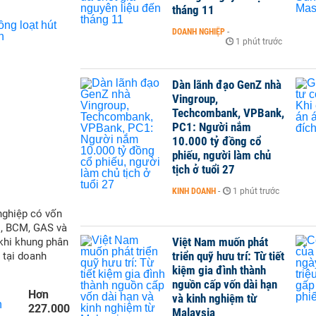
tháng 11
DOANH NGHIỆP
-
1 phút trước
Dàn lãnh đạo GenZ nhà
Vingroup,
Techcombank, VPBank,
PC1: Người nắm
10.000 tỷ đồng cổ
phiếu, người làm chủ
tịch ở tuổi 27
KINH DOANH
-
1 phút trước
nghiệp có vốn
M, BCM, GAS và
Việt Nam muốn phát
 khi khung phân
triển quỹ hưu trí: Từ tiết
 tại doanh
kiệm gia đình thành
nguồn cấp vốn dài hạn
Hơn
và kinh nghiệm từ
227.000
Malaysia