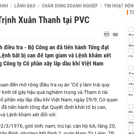
OANH
LÃNH ĐẠO
CHÂN DUNG DOANH NGHIỆP
TIN HOẠT ĐỘN
T
Trịnh Xuân Thanh tại PVC
 điều tra - Bộ Công an đã tiến hành Tống đạt
 Lệnh bắt bị can để tạm giam và Lệnh khám xét
g Công ty Cổ phần xây lắp dầu khí Việt Nam
quan đến mở rộng điều tra vụ án "Cố ý làm trái quy
 kinh tế gây hậu quả nghiêm trọng và Tham ô tài
 cổ phần xây lắp dầu khí Việt Nam, ngày 29/9, Cơ quan
 đã tiến hành tống đạt Quyết định khởi tố bị can,
và Lệnh khám xét đối với:
2/3/1976, giới tính: nam; trú tại: căn hộ 6A, tầng 20,
 Trần Bình, phường Mỹ Đình 2, quận Nam Từ Liêm, TP