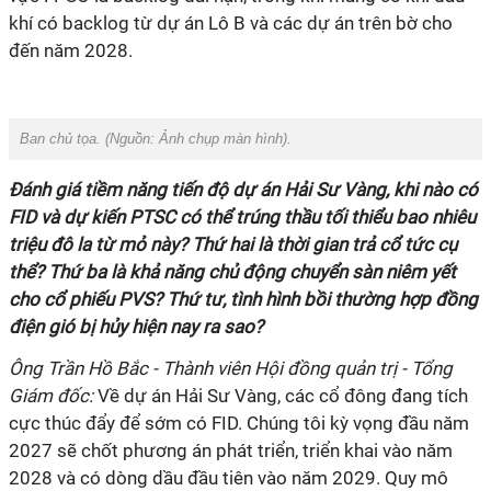
khí có backlog từ dự án Lô B và các dự án trên bờ cho
đến năm 2028.
Ban chủ tọa. (Nguồn: Ảnh chụp màn hình).
Đánh giá tiềm năng tiến độ dự án Hải Sư Vàng, khi nào có
FID và dự kiến PTSC có thể trúng thầu tối thiểu bao nhiêu
triệu đô la từ mỏ này? Thứ hai là thời gian trả cổ tức cụ
thể? Thứ ba là khả năng chủ động chuyển sàn niêm yết
cho cổ phiếu PVS? Thứ tư, tình hình bồi thường hợp đồng
điện gió bị hủy hiện nay ra sao?
Ông Trần Hồ Bắc - Thành viên Hội đồng quản trị - Tổng
Giám đốc:
Về dự án Hải Sư Vàng, các cổ đông đang tích
cực thúc đẩy để sớm có FID. Chúng tôi kỳ vọng đầu năm
2027 sẽ chốt phương án phát triển, triển khai vào năm
2028 và có dòng dầu đầu tiên vào năm 2029. Quy mô