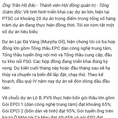
Ông Trần Hồ Bắc - Thành viên Hội đồng quản trị - Tổng
Giám đốc:
Về tình hình triển khai các dự án lớn, hiện tại
PTSC có khoảng 20 dự án trọng điểm trong tổng số hàng
trăm dự án đang thực hiện đồng thời. Tôi xin tóm tắt một
số dự án tiêu biểu:
Dự án Lạc Đà Vàng (Murphy Oil), hiện chúng tôi có ba hợp
đồng lớn gồm Tổng thầu EPC dàn công nghệ trung tâm,
Tổng thầu tuyến ống nội mỏ và Tổng thầu cung cấp, đầu
tư kho nổi FSO. Các hợp đồng đang triển khai đúng kỳ
vọng. Dự kiến cuối tháng này hoặc đầu tháng sau sẽ hạ
thủy và chuyển ra biển để lắp đặt, chạy thử. Theo kế
hoạch, đầu quý IV năm nay dự án sẽ đón dòng dầu đầu
tiên.
Về chuỗi dự án Lô B, PVS thực hiện bốn gói thầu lớn gồm
Gói EPCI 1 (dàn công nghệ trung tâm) đạt khoảng 65%;
Gói EPCI 2 (bốn dàn vệ tinh) đạt 95%; Gói tuyến ống trên
bờ từ Ô Môn tới Cà Mau đạt 40-45% và gói FSO đạt