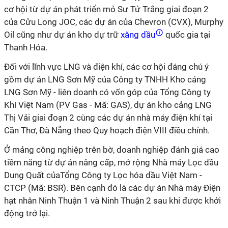
cơ hội từ dự án phát triển mỏ Sư Tử Trắng giai đoạn 2
của Cửu Long JOC, các dự án của Chevron (CVX), Murphy
Oil cũng như dự án kho dự trữ
xăng dầu
quốc gia tại
Thanh Hóa.
Đối với lĩnh vực LNG và điện khí, các cơ hội đáng chú ý
gồm dự án LNG Sơn Mỹ của Công ty TNHH Kho cảng
LNG Sơn Mỹ - liên doanh có vốn góp của Tổng Công ty
Khí Việt Nam (PV Gas - Mã: GAS), dự án kho cảng LNG
Thị Vải giai đoạn 2 cùng các dự án nhà máy điện khí tại
Cần Thơ, Đà Nẵng theo Quy hoạch điện VIII điều chỉnh.
Ở mảng công nghiệp trên bờ, doanh nghiệp đánh giá cao
tiềm năng từ dự án nâng cấp, mở rộng Nhà máy Lọc dầu
Dung Quất củaTổng Công ty Lọc hóa dầu Việt Nam -
CTCP (Mã: BSR). Bên cạnh đó là các dự án Nhà máy Điện
hạt nhân Ninh Thuận 1 và Ninh Thuận 2 sau khi được khởi
động trở lại.