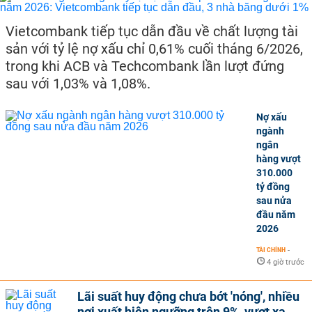
Vietcombank tiếp tục dẫn đầu về chất lượng tài
sản với tỷ lệ nợ xấu chỉ 0,61% cuối tháng 6/2026,
trong khi ACB và Techcombank lần lượt đứng
sau với 1,03% và 1,08%.
Nợ xấu
ngành
ngân
hàng vượt
310.000
tỷ đồng
sau nửa
đầu năm
2026
TÀI CHÍNH
-
4 giờ trước
Lãi suất huy động chưa bớt 'nóng', nhiều
nơi xuất hiện ngưỡng trên 9%, vượt xa