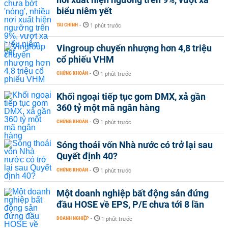
biểu niêm yết
TÀI CHÍNH
-
1 phút trước
Vingroup chuyển nhượng hơn 4,8 triệu
cổ phiếu VHM
CHỨNG KHOÁN
-
1 phút trước
Khối ngoại tiếp tục gom DMX, xả gần
360 tỷ một mã ngân hàng
CHỨNG KHOÁN
-
1 phút trước
Sóng thoái vốn Nhà nước có trở lại sau
Quyết định 40?
CHỨNG KHOÁN
-
1 phút trước
Một doanh nghiệp bất động sản đứng
đầu HOSE về EPS, P/E chưa tới 8 lần
DOANH NGHIỆP
-
1 phút trước