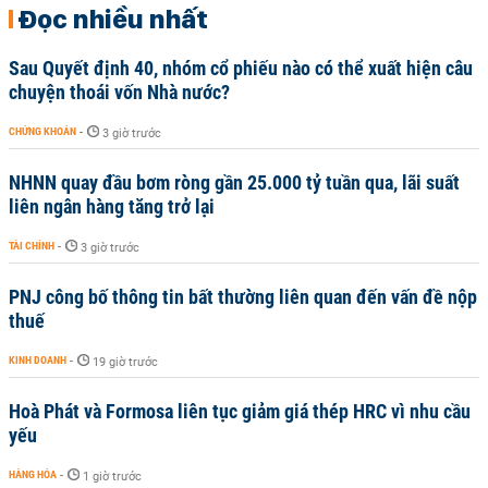
Đọc nhiều nhất
Sau Quyết định 40, nhóm cổ phiếu nào có thể xuất hiện câu
chuyện thoái vốn Nhà nước?
CHỨNG KHOÁN
-
3 giờ trước
NHNN quay đầu bơm ròng gần 25.000 tỷ tuần qua, lãi suất
liên ngân hàng tăng trở lại
TÀI CHÍNH
-
3 giờ trước
PNJ công bố thông tin bất thường liên quan đến vấn đề nộp
thuế
KINH DOANH
-
19 giờ trước
Hoà Phát và Formosa liên tục giảm giá thép HRC vì nhu cầu
yếu
HÀNG HÓA
-
1 giờ trước