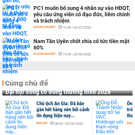
PC1 muốn bổ sung 4 nhân sự vào HĐQT,
yêu cầu ứng viên có đạo đức, liêm chính
và trách nhiệm
DOANH NGHIỆP
-
15:48 | 03/07/2026
Nam Tân Uyên chốt chia cổ tức tiền mặt
60%
DOANH NGHIỆP
-
15:49 | 29/06/2026
Cùng chủ đề
Đại hội đồng cổ đông thường niên 2026
Chủ tịch An Gia: Đã bán
Ông
gần hết hàng nên bối cảnh
trở 
tín dụng hiện nay...
tha
NHÀ ĐẤT
-
DOANH
08:42 | 30/06/2026