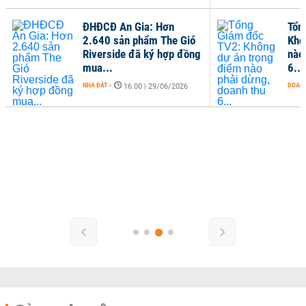
ĐHĐCĐ An Gia: Hơn
Tổn
2.640 sản phẩm The Gió
Khô
Riverside đã ký hợp đồng
nào
mua...
6...
NHÀ ĐẤT
-
DOANH
16:00 | 29/06/2026