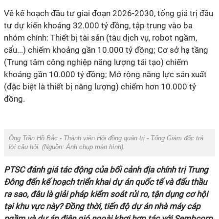
Về kế hoạch đầu tư giai đoạn 2026-2030, tổng giá trị đầu
tư dự kiến khoảng 32.000 tỷ đồng, tập trung vào ba
nhóm chính: Thiết bị tài sản (tàu dịch vụ, robot ngầm,
cẩu...) chiếm khoảng gần 10.000 tỷ đồng; Cơ sở hạ tầng
(Trung tâm công nghiệp năng lượng tái tạo) chiếm
khoảng gần 10.000 tỷ đồng; Mở rộng năng lực sản xuất
(đặc biệt là thiết bị năng lượng) chiếm hơn 10.000 tỷ
đồng.
Ông Trần Hồ Bắc - Thành viên Hội đồng quản trị - Tổng Giám đốc trả
lời câu hỏi. (Nguồn: Ảnh chụp màn hình).
PTSC đánh giá tác động của bối cảnh địa chính trị Trung
Đông đến kế hoạch triển khai dự án quốc tế và đấu thầu
ra sao, đâu là giải pháp kiểm soát rủi ro, tận dụng cơ hội
tại khu vực này? Đồng thời, tiến độ dự án nhà máy cáp
ngầm và dự án điện gió ngoài khơi hợp tác với Sembcorp