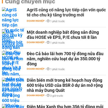
Cùng chuyên mục
AgriS củng cố năng lực tiếp cận vốn quốc
tế cho chu kỳ tăng trưởng mới
DOANH NGHIỆP
-
1 phút trước
Một doanh nghiệp bất động sản đứng
đầu HOSE về EPS, P/E chưa tới 8 lần
DOANH NGHIỆP
-
1 phút trước
Đèo Cả báo lãi hơn 700 tỷ đồng nửa đầu
năm, nghiên cứu loạt dự án 350.000 tỷ
đồng
DOANH NGHIỆP
-
1 phút trước
Diễn biến mới trong kế hoạch huy động
600 triệu USD của BSR ở dự án mở rộng
nhà máy Dung Quất
DOANH NGHIỆP
-
3 giờ trước
Điện Máy Xanh thu hơn 356 tỷ đồng mỗi