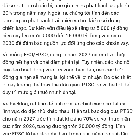
đã có lộ trình chuẩn bị, bao gồm việc phát hành cổ phiếu
20% trong năm nay. Ngoài ra, chúng tôi tính đến các
phương án phát hành trái phiếu và tìm kiếm cổ đông
chiến lược. Dự kiến vốn điều lệ sẽ tăng từ 5.000 tỷ đồng
hiện nay lên mức 9.000 đến 15.000 tỷ đồng vào năm
2030 để đảm bảo nguồn lực đối ứng cho các khoản vay.
Về mảng FSO/FPSO, đúng là năm 2027 có một vài hợp
đồng hết hạn và phải đàm phán lại. Tuy nhiên, các kho nổi
này đều hoạt động vượt kỳ vọng ban đầu, nên các hợp
đồng gia hạn sẽ mang lại lợi thế về lợi nhuận. Do các thiết
bị này không thể thay thế đơn giản, PTSC có vị thế tốt để
duy trì mức giá thuê như hiện tại.
Về backlog, rất khó để tính con số chính xác cho tất cả
lĩnh vực do đặc thù khác nhau. Hiện tại, backlog của PTSC
cho năm 2027 ước tính đạt khoảng 70% so với thực hiện
của năm 2026, tương đương trên 20.000 tỷ đồng. Lĩnh
vực FPSO là backlog dài hạn, trong khi mảng cơ khí dầu