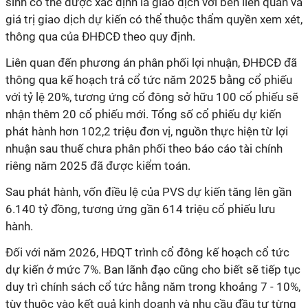
sinh có thể được xác định là giao dịch với bên liên quan và
giá trị giao dịch dự kiến có thể thuộc thẩm quyền xem xét,
thông qua của ĐHĐCĐ theo quy định.
Liên quan đến phương án phân phối lợi nhuận, ĐHĐCĐ đã
thông qua kế hoạch trả cổ tức năm 2025 bằng cổ phiếu
với tỷ lệ 20%, tương ứng cổ đông sở hữu 100 cổ phiếu sẽ
nhận thêm 20 cổ phiếu mới. Tổng số cổ phiếu dự kiến
phát hành hơn 102,2 triệu đơn vị, nguồn thực hiện từ lợi
nhuận sau thuế chưa phân phối theo báo cáo tài chính
riêng năm 2025 đã được kiểm toán.
Sau phát hành, vốn điều lệ của PVS dự kiến tăng lên gần
6.140 tỷ đồng, tương ứng gần 614 triệu cổ phiếu lưu
hành.
Đối với năm 2026, HĐQT trình cổ đông kế hoạch cổ tức
dự kiến ở mức 7%. Ban lãnh đạo cũng cho biết sẽ tiếp tục
duy trì chính sách cổ tức hằng năm trong khoảng 7 - 10%,
tùy thuộc vào kết quả kinh doanh và nhu cầu đầu tư từng