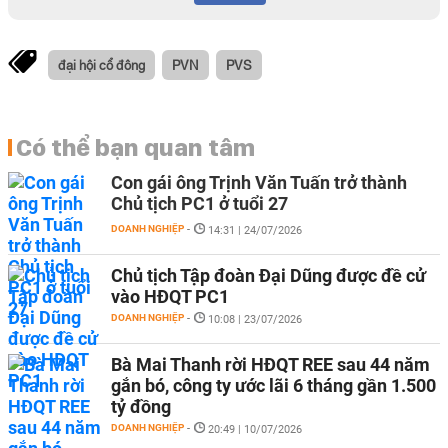
đại hội cổ đông
PVN
PVS
Có thể bạn quan tâm
Con gái ông Trịnh Văn Tuấn trở thành
Chủ tịch PC1 ở tuổi 27
DOANH NGHIỆP
-
14:31 | 24/07/2026
Chủ tịch Tập đoàn Đại Dũng được đề cử
vào HĐQT PC1
DOANH NGHIỆP
-
10:08 | 23/07/2026
Bà Mai Thanh rời HĐQT REE sau 44 năm
gắn bó, công ty ước lãi 6 tháng gần 1.500
tỷ đồng
DOANH NGHIỆP
-
20:49 | 10/07/2026