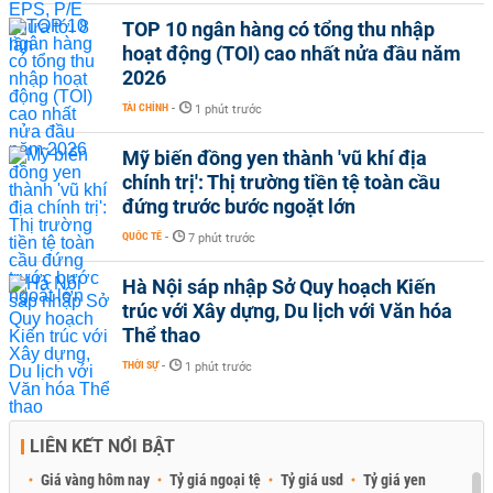
TOP 10 ngân hàng có tổng thu nhập
hoạt động (TOI) cao nhất nửa đầu năm
2026
TÀI CHÍNH
-
1 phút trước
Mỹ biến đồng yen thành 'vũ khí địa
chính trị': Thị trường tiền tệ toàn cầu
đứng trước bước ngoặt lớn
QUỐC TẾ
-
7 phút trước
Hà Nội sáp nhập Sở Quy hoạch Kiến
trúc với Xây dựng, Du lịch với Văn hóa
Thể thao
THỜI SỰ
-
1 phút trước
LIÊN KẾT NỔI BẬT
Giá vàng hôm nay
Tỷ giá ngoại tệ
Tỷ giá usd
Tỷ giá yen