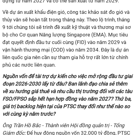
dựng từ năm 2027 và có thể sản xuất từ năm 2029.
Về dự án xuất khẩu điện gió, công tác khảo sát đo gió và
thủy văn sẽ hoàn tất trong tháng này. Theo lộ trình, tháng
9 tới chúng tôi sẽ trình đề xuất kỹ thuật và thương mại sơ
bộ cho Cơ quan Năng lượng Singapore (EMA). Mục tiêu
đạt quyết định đầu tư cuối cùng (FID) vào năm 2029 và
vận hành thương mại (COD) vào năm 2034. Đây là dự án
liên quốc gia nên cần sự tham gia hỗ trợ rất lớn từ chính
phủ các nước liên quan.
Nguồn vốn để tài trợ dự kiến cho việc mở rộng đầu tư giai
đoạn 2026-2030 lấy từ đâu? Ban lãnh đạo chia sẻ thêm
về xu hướng giá thuê và nhu cầu thị trường đối với các tàu
FSO/FPSO sắp hết hạn hợp đồng vào năm 2027? Thứ ba,
giá trị backlog hiện tại của PTSC thay đổi như thế nào so
với cùng kỳ năm trước?
Ông Trần Hồ Bắc - Thành viên Hội đồng quản trị - Tổng
Giám đốc:
Để huy động nguồn vốn 32.000 tỷ đồng, PTSC