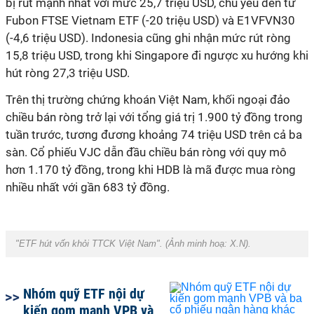
bị rút mạnh nhất với mức 25,7 triệu USD, chủ yếu đến từ
Fubon FTSE Vietnam ETF (-20 triệu USD) và E1VFVN30
(-4,6 triệu USD). Indonesia cũng ghi nhận mức rút ròng
15,8 triệu USD, trong khi Singapore đi ngược xu hướng khi
hút ròng 27,3 triệu USD.
Trên thị trường chứng khoán Việt Nam, khối ngoại đảo
chiều bán ròng trở lại với tổng giá trị 1.900 tỷ đồng
trong
tuần trước
, tương đương khoảng 74 triệu USD trên cả ba
sàn. Cổ phiếu VJC dẫn đầu chiều bán ròng với quy mô
hơn 1.170 tỷ đồng, trong khi HDB là mã được mua ròng
nhiều nhất với gần 683 tỷ đồng.
"ETF hút vốn khỏi TTCK Việt Nam". (Ảnh minh hoạ:
X.N
).
Nhóm quỹ ETF nội dự
kiến gom mạnh VPB và