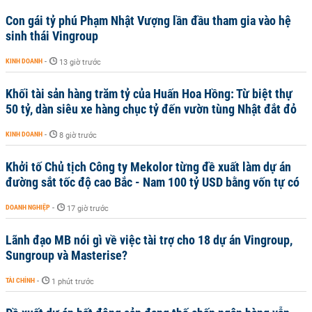
Con gái tỷ phú Phạm Nhật Vượng lần đầu tham gia vào hệ
sinh thái Vingroup
KINH DOANH
-
13 giờ trước
Khối tài sản hàng trăm tỷ của Huấn Hoa Hồng: Từ biệt thự
50 tỷ, dàn siêu xe hàng chục tỷ đến vườn tùng Nhật đắt đỏ
KINH DOANH
-
8 giờ trước
Khởi tố Chủ tịch Công ty Mekolor từng đề xuất làm dự án
đường sắt tốc độ cao Bắc - Nam 100 tỷ USD bằng vốn tự có
DOANH NGHIỆP
-
17 giờ trước
Lãnh đạo MB nói gì về việc tài trợ cho 18 dự án Vingroup,
Sungroup và Masterise?
TÀI CHÍNH
-
1 phút trước