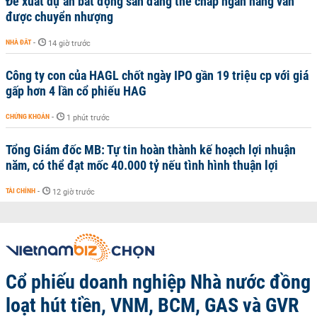
Đề xuất dự án bất động sản đang thế chấp ngân hàng vẫn
được chuyển nhượng
NHÀ ĐẤT
-
14 giờ trước
Công ty con của HAGL chốt ngày IPO gần 19 triệu cp với giá
gấp hơn 4 lần cổ phiếu HAG
CHỨNG KHOÁN
-
1 phút trước
Tổng Giám đốc MB: Tự tin hoàn thành kế hoạch lợi nhuận
năm, có thể đạt mốc 40.000 tỷ nếu tình hình thuận lợi
TÀI CHÍNH
-
12 giờ trước
Cổ phiếu doanh nghiệp Nhà nước đồng
loạt hút tiền, VNM, BCM, GAS và GVR