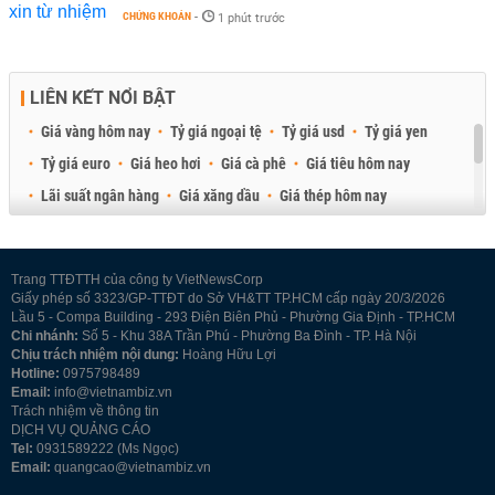
CHỨNG KHOÁN
-
1 phút trước
LIÊN KẾT NỔI BẬT
Giá vàng hôm nay
Tỷ giá ngoại tệ
Tỷ giá usd
Tỷ giá yen
Tỷ giá euro
Giá heo hơi
Giá cà phê
Giá tiêu hôm nay
Lãi suất ngân hàng
Giá xăng dầu
Giá thép hôm nay
Giá sầu riêng
Giá thịt heo
Giá gạo
Giá cao su
Best Retail Brokers
Diễn đàn đầu tư Việt Nam 2026
Trang TTĐTTH của công ty VietNewsCorp
Giấy phép số 3323/GP-TTĐT do Sở VH&TT TP.HCM cấp ngày 20/3/2026
Lầu 5 - Compa Building - 293 Điện Biên Phủ - Phường Gia Định - TP.HCM
Chi nhánh:
Số 5 - Khu 38A Trần Phú - Phường Ba Đình - TP. Hà Nội
Chịu trách nhiệm nội dung:
Hoàng Hữu Lợi
Hotline:
0975798489
Email:
info@vietnambiz.vn
Trách nhiệm về thông tin
DỊCH VỤ QUẢNG CÁO
Tel:
0931589222 (Ms Ngọc)
Email:
quangcao@vietnambiz.vn