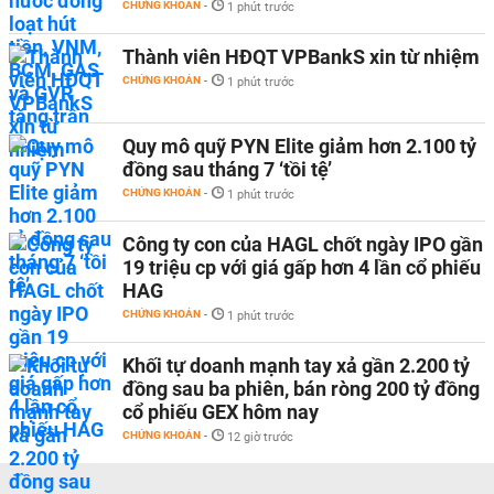
CHỨNG KHOÁN
-
1 phút trước
Thành viên HĐQT VPBankS xin từ nhiệm
CHỨNG KHOÁN
-
1 phút trước
Quy mô quỹ PYN Elite giảm hơn 2.100 tỷ
đồng sau tháng 7 ‘tồi tệ’
CHỨNG KHOÁN
-
1 phút trước
Công ty con của HAGL chốt ngày IPO gần
19 triệu cp với giá gấp hơn 4 lần cổ phiếu
HAG
CHỨNG KHOÁN
-
1 phút trước
Khối tự doanh mạnh tay xả gần 2.200 tỷ
đồng sau ba phiên, bán ròng 200 tỷ đồng
cổ phiếu GEX hôm nay
CHỨNG KHOÁN
-
12 giờ trước