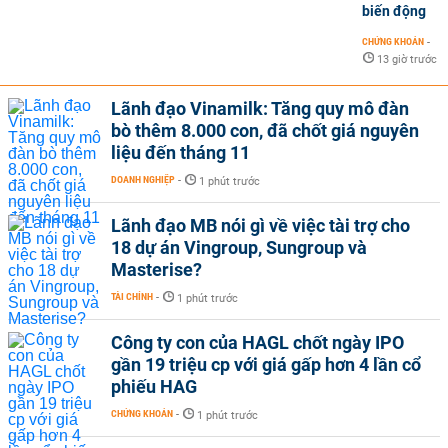
biến động
CHỨNG KHOÁN
-
13 giờ trước
Lãnh đạo Vinamilk: Tăng quy mô đàn
bò thêm 8.000 con, đã chốt giá nguyên
liệu đến tháng 11
DOANH NGHIỆP
-
1 phút trước
Lãnh đạo MB nói gì về việc tài trợ cho
18 dự án Vingroup, Sungroup và
Masterise?
TÀI CHÍNH
-
1 phút trước
Công ty con của HAGL chốt ngày IPO
gần 19 triệu cp với giá gấp hơn 4 lần cổ
phiếu HAG
CHỨNG KHOÁN
-
1 phút trước