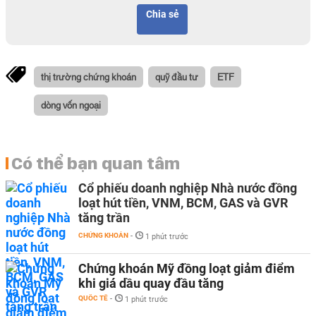
Chia sẻ
thị trường chứng khoán
quỹ đầu tư
ETF
dòng vốn ngoại
Có thể bạn quan tâm
Cổ phiếu doanh nghiệp Nhà nước đồng
loạt hút tiền, VNM, BCM, GAS và GVR
tăng trần
CHỨNG KHOÁN
-
1 phút trước
Chứng khoán Mỹ đồng loạt giảm điểm
khi giá dầu quay đầu tăng
QUỐC TẾ
-
1 phút trước