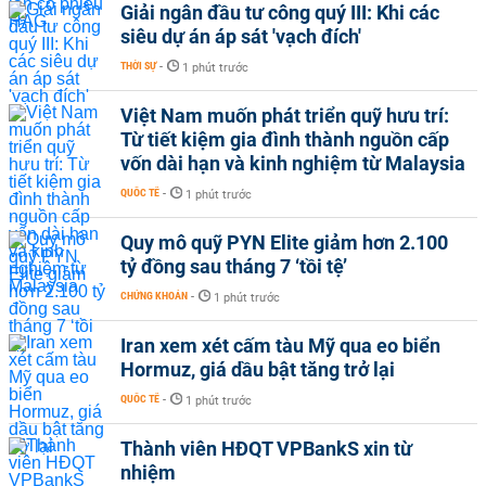
Giải ngân đầu tư công quý III: Khi các
siêu dự án áp sát 'vạch đích'
THỜI SỰ
-
1 phút trước
Việt Nam muốn phát triển quỹ hưu trí:
Từ tiết kiệm gia đình thành nguồn cấp
vốn dài hạn và kinh nghiệm từ Malaysia
QUỐC TẾ
-
1 phút trước
Quy mô quỹ PYN Elite giảm hơn 2.100
tỷ đồng sau tháng 7 ‘tồi tệ’
CHỨNG KHOÁN
-
1 phút trước
Iran xem xét cấm tàu Mỹ qua eo biển
Hormuz, giá dầu bật tăng trở lại
QUỐC TẾ
-
1 phút trước
Thành viên HĐQT VPBankS xin từ
nhiệm