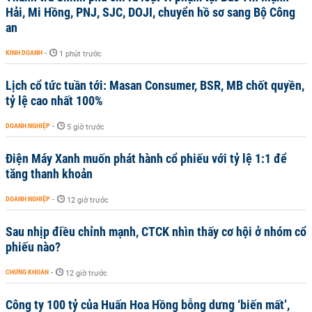
Hải, Mi Hồng, PNJ, SJC, DOJI, chuyển hồ sơ sang Bộ Công
an
KINH DOANH
-
1 phút trước
Lịch cổ tức tuần tới: Masan Consumer, BSR, MB chốt quyền,
tỷ lệ cao nhất 100%
DOANH NGHIỆP
-
5 giờ trước
Điện Máy Xanh muốn phát hành cổ phiếu với tỷ lệ 1:1 để
tăng thanh khoản
DOANH NGHIỆP
-
12 giờ trước
Sau nhịp điều chỉnh mạnh, CTCK nhìn thấy cơ hội ở nhóm cổ
phiếu nào?
CHỨNG KHOÁN
-
12 giờ trước
Công ty 100 tỷ của Huấn Hoa Hồng bỗng dưng ‘biến mất’,