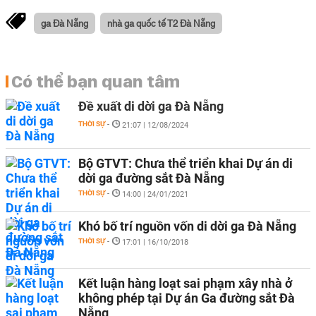
ga Đà Nẵng
nhà ga quốc tế T2 Đà Nẵng
Có thể bạn quan tâm
Đề xuất di dời ga Đà Nẵng
THỜI SỰ
-
21:07 | 12/08/2024
Bộ GTVT: Chưa thể triển khai Dự án di
dời ga đường sắt Đà Nẵng
THỜI SỰ
-
14:00 | 24/01/2021
Khó bố trí nguồn vốn di dời ga Đà Nẵng
THỜI SỰ
-
17:01 | 16/10/2018
Kết luận hàng loạt sai phạm xây nhà ở
không phép tại Dự án Ga đường sắt Đà
Nẵng