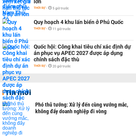
lớn
THỜI SỰ
-
5 giờ trước
Quy hoạch 4 khu lấn biển ở Phú Quốc
THỜI SỰ
-
11 giờ trước
Quốc hội: Công khai tiêu chí xác định dự
án phục vụ APEC 2027 được áp dụng
chính sách đặc thù
THỜI SỰ
-
20 giờ trước
Tin mới
Phó thủ tướng: Xử lý đến cùng vướng mắc,
không đẩy doanh nghiệp đi vòng