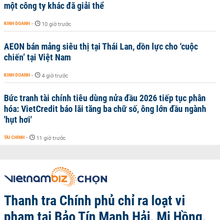
một công ty khác đã giải thể
KINH DOANH
-
10 giờ trước
AEON bán mảng siêu thị tại Thái Lan, dồn lực cho ‘cuộc
chiến’ tại Việt Nam
KINH DOANH
-
4 giờ trước
Bức tranh tài chính tiêu dùng nửa đầu 2026 tiếp tục phân
hóa: VietCredit báo lãi tăng ba chữ số, ông lớn đầu ngành
'hụt hơi'
TÀI CHÍNH
-
11 giờ trước
Thanh tra Chính phủ chỉ ra loạt vi
phạm tại Bảo Tín Mạnh Hải, Mi Hồng,