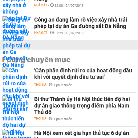
NHÀ ĐẤT
-
12:00 | 24/07/2018
Công an đang làm rõ việc xây nhà trái
phép tại dự án Ga đường sắt Đà Nẵng
NHÀ ĐẤT
-
07:29 | 16/07/2018
Cùng chuyên mục
'Cần phân định rủi ro của hoạt động dầu
khí với quyết định đầu tư sai'
THỜI SỰ
-
1 phút trước
Bí thư Thành ủy Hà Nội thúc tiến độ hai
dự án giao thông trọng điểm phía Nam
Thủ đô
THỜI SỰ
-
1 phút trước
Hà Nội xem xét gia hạn thủ tục 6 dự án