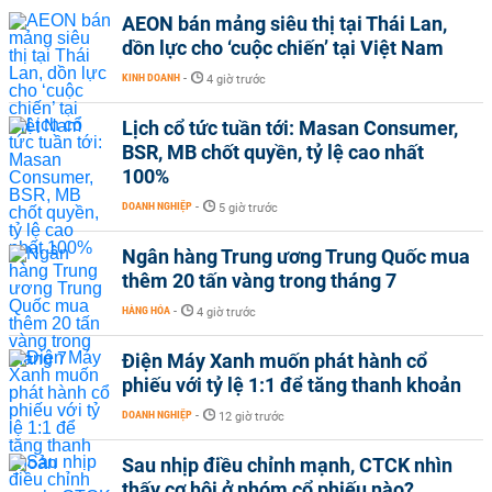
AEON bán mảng siêu thị tại Thái Lan,
dồn lực cho ‘cuộc chiến’ tại Việt Nam
KINH DOANH
-
4 giờ trước
Lịch cổ tức tuần tới: Masan Consumer,
BSR, MB chốt quyền, tỷ lệ cao nhất
100%
DOANH NGHIỆP
-
5 giờ trước
Ngân hàng Trung ương Trung Quốc mua
thêm 20 tấn vàng trong tháng 7
HÀNG HÓA
-
4 giờ trước
Điện Máy Xanh muốn phát hành cổ
phiếu với tỷ lệ 1:1 để tăng thanh khoản
DOANH NGHIỆP
-
12 giờ trước
Sau nhịp điều chỉnh mạnh, CTCK nhìn
thấy cơ hội ở nhóm cổ phiếu nào?