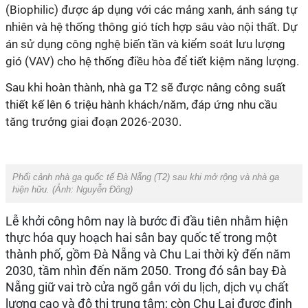
(Biophilic) được áp dụng với các mảng xanh, ánh sáng tự
nhiên và hệ thống thông gió tích hợp sâu vào nội thất. Dự
án sử dụng công nghệ biến tần và kiểm soát lưu lượng
gió (VAV) cho hệ thống điều hòa để tiết kiệm năng lượng.
Sau khi hoàn thành, nhà ga T2 sẽ được nâng công suất
thiết kế lên 6 triệu hành khách/năm, đáp ứng nhu cầu
tăng trưởng giai đoạn 2026-2030.
Phối cảnh nhà ga quốc tế Đà Nẵng (T2) sau khi mở rộng và nhà ga
hiện hữu.
(Ảnh: Nguyễn Đông)
Lễ khởi công hôm nay là bước đi đầu tiên nhằm hiện
thực hóa quy hoạch hai sân bay quốc tế trong một
thành phố, gồm Đà Nẵng và Chu Lai thời kỳ đến năm
2030, tầm nhìn đến năm 2050. Trong đó sân bay Đà
Nẵng giữ vai trò cửa ngõ gắn với du lịch, dịch vụ chất
lượng cao và đô thị trung tâm; còn Chu Lai được định