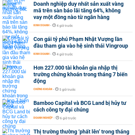
Doanh nghiệp duy nhất sản xuất vàng
mã trên sàn báo lãi tăng 64%, không
vay một đồng nào từ ngân hàng
KINH DOANH
-
4 giờ trước
Con gái tỷ phú Phạm Nhật Vượng lần
đầu tham gia vào hệ sinh thái Vingroup
KINH DOANH
-
4 giờ trước
Hơn 227.000 tài khoản gia nhập thị
trường chứng khoán trong tháng 7 biến
động
CHỨNG KHOÁN
-
5 giờ trước
Bamboo Capital và BCG Land bị hủy tư
cách công ty đại chúng
DOANH NGHIỆP
-
6 giờ trước
Thị trường thường ‘phất lên’ trong tháng