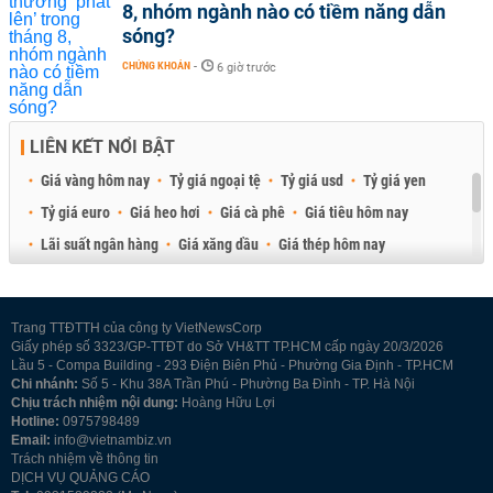
8, nhóm ngành nào có tiềm năng dẫn
sóng?
CHỨNG KHOÁN
-
6 giờ trước
LIÊN KẾT NỔI BẬT
Giá vàng hôm nay
Tỷ giá ngoại tệ
Tỷ giá usd
Tỷ giá yen
Tỷ giá euro
Giá heo hơi
Giá cà phê
Giá tiêu hôm nay
Lãi suất ngân hàng
Giá xăng dầu
Giá thép hôm nay
Giá sầu riêng
Giá thịt heo
Giá gạo
Giá cao su
Best Retail Brokers
Diễn đàn đầu tư Việt Nam 2026
Trang TTĐTTH của công ty VietNewsCorp
Giấy phép số 3323/GP-TTĐT do Sở VH&TT TP.HCM cấp ngày 20/3/2026
Lầu 5 - Compa Building - 293 Điện Biên Phủ - Phường Gia Định - TP.HCM
Chi nhánh:
Số 5 - Khu 38A Trần Phú - Phường Ba Đình - TP. Hà Nội
Chịu trách nhiệm nội dung:
Hoàng Hữu Lợi
Hotline:
0975798489
Email:
info@vietnambiz.vn
Trách nhiệm về thông tin
DỊCH VỤ QUẢNG CÁO