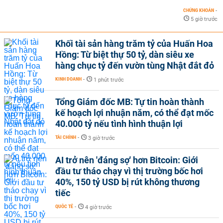
CHỨNG KHOÁN
-
5 giờ trước
Khối tài sản hàng trăm tỷ của Huấn Hoa
Hồng: Từ biệt thự 50 tỷ, dàn siêu xe
hàng chục tỷ đến vườn tùng Nhật đắt đỏ
KINH DOANH
-
1 phút trước
Tổng Giám đốc MB: Tự tin hoàn thành
kế hoạch lợi nhuận năm, có thể đạt mốc
40.000 tỷ nếu tình hình thuận lợi
TÀI CHÍNH
-
3 giờ trước
AI trở nên 'đáng sợ' hơn Bitcoin: Giới
đầu tư tháo chạy vì thị trường bốc hơi
40%, 150 tỷ USD bị rút không thương
tiếc
QUỐC TẾ
-
4 giờ trước