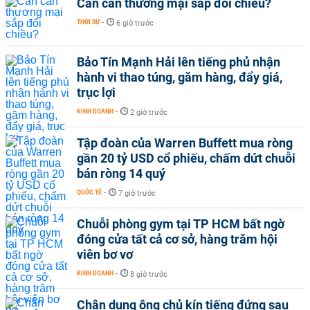
Cán cân thương mại sắp đổi chiều?
THỜI SỰ
-
6 giờ trước
Bảo Tín Mạnh Hải lên tiếng phủ nhận
hành vi thao túng, găm hàng, đẩy giá,
trục lợi
KINH DOANH
-
2 giờ trước
Tập đoàn của Warren Buffett mua ròng
gần 20 tỷ USD cổ phiếu, chấm dứt chuỗi
bán ròng 14 quý
QUỐC TẾ
-
7 giờ trước
Chuỗi phòng gym tại TP HCM bất ngờ
đóng cửa tất cả cơ sở, hàng trăm hội
viên bơ vơ
KINH DOANH
-
8 giờ trước
Chân dung ông chủ kín tiếng đứng sau