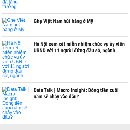
Ghẹ Việt Nam hút hàng ở Mỹ
Hà Nội xem xét miễn nhiệm chức vụ ủy viên
UBND với 11 người đứng đầu sở, ngành
Data Talk | Macro Insight: Dòng tiền cuối
năm sẽ chảy vào đâu?