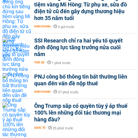
tiệm vàng Mi Hồng: Từ phụ xe, sửa đồ
điện tử cũ đến gây dựng thương hiệu
hơn 35 năm tuổi
KINH DOANH
-
3 giờ trước
SSI Research chỉ ra hai yếu tố quyết
định động lực tăng trưởng nửa cuối
năm
THỜI SỰ
-
1 phút trước
PNJ công bố thông tin bất thường liên
quan đến vấn đề nộp thuế
KINH DOANH
-
37 phút trước
Ông Trump sắp có quyền tùy ý áp thuế
100% lên những đối tác thương mại
hàng đầu?
QUỐC TẾ
-
25 phút trước