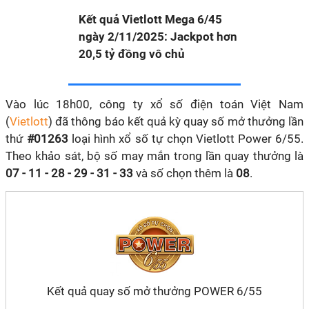
Kết quả Vietlott Mega 6/45
ngày 2/11/2025: Jackpot hơn
20,5 tỷ đồng vô chủ
Vào lúc 18h00, công ty xổ số điện toán Việt Nam
(
Vietlott
) đã thông báo kết quả kỳ quay số mở thưởng lần
thứ
#01263
loại hình xổ số tự chọn Vietlott Power 6/55.
Theo khảo sát, bộ số may mắn trong lần quay thưởng là
07 - 11 - 28 - 29 - 31 - 33
và số chọn thêm là
08
.
Kết quả quay số mở thưởng POWER 6/55