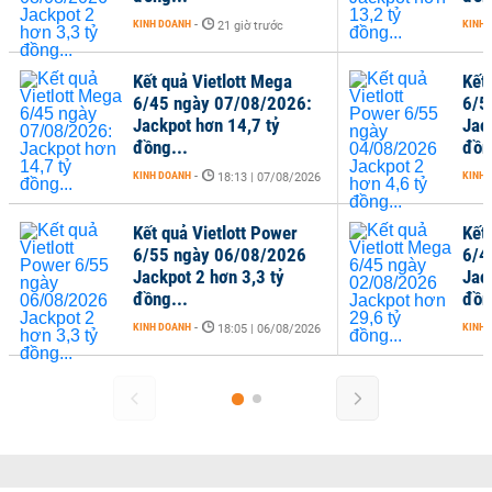
KINH DOANH
-
KINH 
21 giờ trước
Kết quả Vietlott Mega
Kết
6/45 ngày 07/08/2026:
6/5
Jackpot hơn 14,7 tỷ
Jac
đồng...
đồn
KINH DOANH
-
KINH 
18:13 | 07/08/2026
Kết quả Vietlott Power
Kết
6/55 ngày 06/08/2026
6/4
Jackpot 2 hơn 3,3 tỷ
Jac
đồng...
đồn
KINH DOANH
-
KINH 
18:05 | 06/08/2026