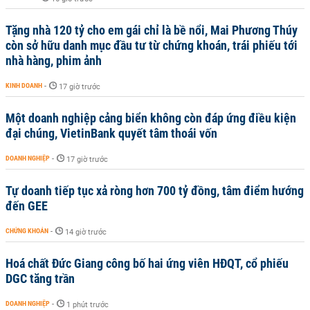
Tặng nhà 120 tỷ cho em gái chỉ là bề nổi, Mai Phương Thúy
còn sở hữu danh mục đầu tư từ chứng khoán, trái phiếu tới
nhà hàng, phim ảnh
KINH DOANH
-
17 giờ trước
Một doanh nghiệp cảng biển không còn đáp ứng điều kiện
đại chúng, VietinBank quyết tâm thoái vốn
DOANH NGHIỆP
-
17 giờ trước
Tự doanh tiếp tục xả ròng hơn 700 tỷ đồng, tâm điểm hướng
đến GEE
CHỨNG KHOÁN
-
14 giờ trước
Hoá chất Đức Giang công bố hai ứng viên HĐQT, cổ phiếu
DGC tăng trần
DOANH NGHIỆP
-
1 phút trước