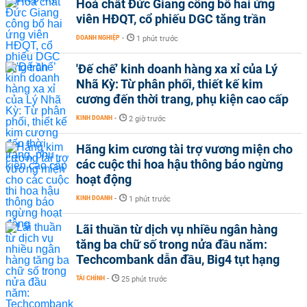
Hoá chất Đức Giang công bố hai ứng
viên HĐQT, cổ phiếu DGC tăng trần
DOANH NGHIỆP
-
1 phút trước
'Đế chế’ kinh doanh hàng xa xỉ của Lý
Nhã Kỳ: Từ phân phối, thiết kế kim
cương đến thời trang, phụ kiện cao cấp
KINH DOANH
-
2 giờ trước
Hãng kim cương tài trợ vương miện cho
các cuộc thi hoa hậu thông báo ngừng
hoạt động
KINH DOANH
-
1 phút trước
Lãi thuần từ dịch vụ nhiều ngân hàng
tăng ba chữ số trong nửa đầu năm:
Techcombank dẫn đầu, Big4 tụt hạng
TÀI CHÍNH
-
25 phút trước