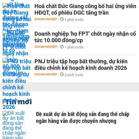
Hoá chất Đức Giang công bố hai ứng viên
HĐQT, cổ phiếu DGC tăng trần
DOANH NGHIỆP
-
1 phút trước
Doanh nghiệp 'họ FPT' chốt ngày nhận cổ
tức 10.000 đồng/cp
DOANH NGHIỆP
-
1 phút trước
PNJ triệu tập họp bất thường, dự kiến
điều chỉnh kế hoạch kinh doanh 2026
DOANH NGHIỆP
-
2 phút trước
Tin mới
Đề xuất dự án bất động sản đang thế chấp
ngân hàng vẫn được chuyển nhượng