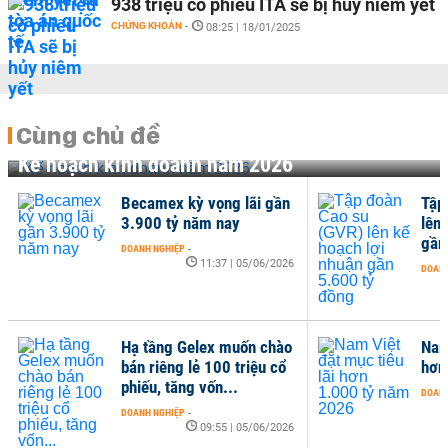
938 triệu cổ phiếu ITA sẽ bị hủy niêm yết
CHỨNG KHOÁN
-
08:25 | 18/01/2025
Cùng chủ đề
Kế hoạch kinh doanh năm 2026
Becamex kỳ vọng lãi gần
Tập
3.900 tỷ năm nay
lên
gần
DOANH NGHIỆP
-
11:37 | 05/06/2026
DOANH
Hạ tầng Gelex muốn chào
Nam
bán riêng lẻ 100 triệu cổ
hơn
phiếu, tăng vốn...
DOANH
DOANH NGHIỆP
-
09:55 | 05/06/2026