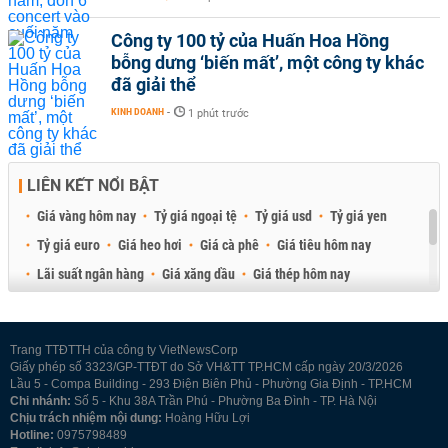
Công ty 100 tỷ của Huấn Hoa Hồng
bỗng dưng ‘biến mất’, một công ty khác
đã giải thể
KINH DOANH
-
1 phút trước
LIÊN KẾT NỔI BẬT
Giá vàng hôm nay
Tỷ giá ngoại tệ
Tỷ giá usd
Tỷ giá yen
Tỷ giá euro
Giá heo hơi
Giá cà phê
Giá tiêu hôm nay
Lãi suất ngân hàng
Giá xăng dầu
Giá thép hôm nay
Giá sầu riêng
Giá thịt heo
Giá gạo
Giá cao su
Best Retail Brokers
Diễn đàn đầu tư Việt Nam 2026
Trang TTĐTTH của công ty VietNewsCorp
Giấy phép số 3323/GP-TTĐT do Sở VH&TT TP.HCM cấp ngày 20/3/2026
Lầu 5 - Compa Building - 293 Điện Biên Phủ - Phường Gia Định - TP.HCM
Chi nhánh:
Số 5 - Khu 38A Trần Phú - Phường Ba Đình - TP. Hà Nội
Chịu trách nhiệm nội dung:
Hoàng Hữu Lợi
Hotline:
0975798489