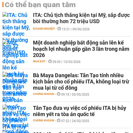
Có thể bạn quan tâm
ITA: Chủ tịch thắng kiện tại Mỹ, sắp được
bồi thường hơn 72 triệu USD
DOANH NGHIỆP
-
13:21 | 09/06/2026
Một doanh nghiệp bất động sản lên kế
hoạch lợi nhuận gấp gần 3 lần trong năm
2026
NHÀ ĐẤT
-
09:05 | 13/03/2026
Bà Maya Dangelas: Tân Tạo tính nhiều
kịch bản cho cổ phiếu ITA, không loại trừ
mua lại từ cổ đông
CHỨNG KHOÁN
-
09:18 | 03/05/2025
Tân Tạo đưa vụ việc cổ phiếu ITA bị hủy
niêm yết ra tòa án quốc tế
CHỨNG KHOÁN
-
07:22 | 24/02/2025