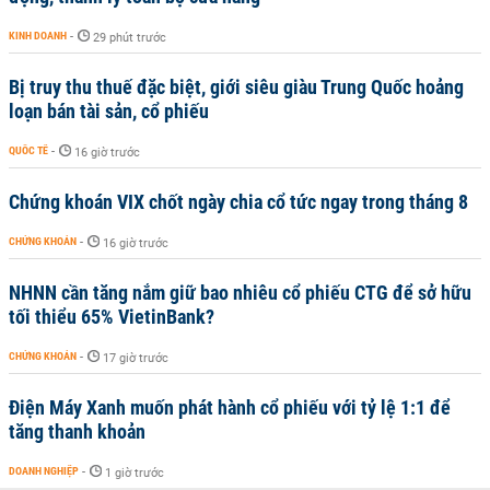
KINH DOANH
-
29 phút trước
Bị truy thu thuế đặc biệt, giới siêu giàu Trung Quốc hoảng
loạn bán tài sản, cổ phiếu
QUỐC TẾ
-
16 giờ trước
Chứng khoán VIX chốt ngày chia cổ tức ngay trong tháng 8
CHỨNG KHOÁN
-
16 giờ trước
NHNN cần tăng nắm giữ bao nhiêu cổ phiếu CTG để sở hữu
tối thiểu 65% VietinBank?
CHỨNG KHOÁN
-
17 giờ trước
Điện Máy Xanh muốn phát hành cổ phiếu với tỷ lệ 1:1 để
tăng thanh khoản
DOANH NGHIỆP
-
1 giờ trước