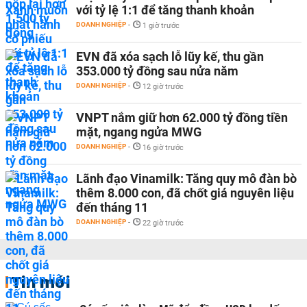
với tỷ lệ 1:1 để tăng thanh khoản
DOANH NGHIỆP
-
1 giờ trước
EVN đã xóa sạch lỗ lũy kế, thu gần
353.000 tỷ đồng sau nửa năm
DOANH NGHIỆP
-
12 giờ trước
VNPT nắm giữ hơn 62.000 tỷ đồng tiền
mặt, ngang ngửa MWG
DOANH NGHIỆP
-
16 giờ trước
Lãnh đạo Vinamilk: Tăng quy mô đàn bò
thêm 8.000 con, đã chốt giá nguyên liệu
đến tháng 11
DOANH NGHIỆP
-
22 giờ trước
Tin mới