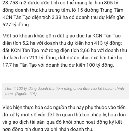
28.758 m2 được ước tính có thể mang lại hơn 805 tỷ
đồng doanh thu; khu trung tâm, lô 15 đường Trung Tâm,
KCN Tân Tạo diện tích 3,38 ha có doanh thu dự kiến gần
627 tỷ đồng.
Một số khoản khác gồm đất giáo dục tại KCN Tân Tạo
diện tích 5,2 ha với doanh thu dự kiến hơn 413 tỷ đồng;
đất KCN Tân Tạo mở rộng diện tích 2,66 ha với doanh thu
dự kiến hơn 211 tỷ đồng; đất dự án nhà ở xã hội tại khu
17,7 ha Tân Tạo với doanh thu dự kiến 100 tỷ đồng.
Hơn 4.100 tỷ đồng doanh thu tiềm năng chưa đưa vào kế hoạch chính
thức. (Nguồn: ITA).
V
iệc hiện thực hóa các nguồn thu này phụ thuộc vào tiến
độ xử lý một số vấn đề liên quan thủ tục pháp lý, hóa đơn
và giao dịch tài sản, qua đó khôi phục hoạt động ký kết
hợp đồng, tín dụng và ghi nhận doanh thu.