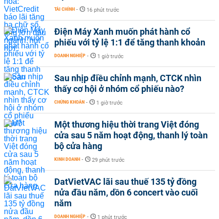
TÀI CHÍNH
-
16 phút trước
Điện Máy Xanh muốn phát hành cổ
phiếu với tỷ lệ 1:1 để tăng thanh khoản
DOANH NGHIỆP
-
1 giờ trước
Sau nhịp điều chỉnh mạnh, CTCK nhìn
thấy cơ hội ở nhóm cổ phiếu nào?
CHỨNG KHOÁN
-
1 giờ trước
Một thương hiệu thời trang Việt đóng
cửa sau 5 năm hoạt động, thanh lý toàn
bộ cửa hàng
KINH DOANH
-
29 phút trước
DatVietVAC lãi sau thuế 135 tỷ đồng
nửa đầu năm, dồn 6 concert vào cuối
năm
DOANH NGHIỆP
-
1 phút trước