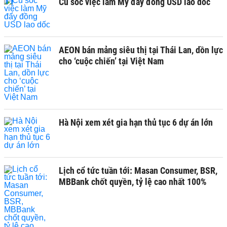
Cú sốc việc làm Mỹ đẩy đồng USD lao dốc
AEON bán mảng siêu thị tại Thái Lan, dồn lực
cho ‘cuộc chiến’ tại Việt Nam
Hà Nội xem xét gia hạn thủ tục 6 dự án lớn
Lịch cổ tức tuần tới: Masan Consumer, BSR,
MBBank chốt quyền, tỷ lệ cao nhất 100%