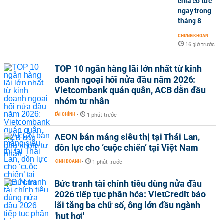
chia cổ tức
ngay trong
tháng 8
CHỨNG KHOÁN
-
16 giờ trước
TOP 10 ngân hàng lãi lớn nhất từ kinh
doanh ngoại hối nửa đầu năm 2026:
Vietcombank quán quân, ACB dẫn đầu
nhóm tư nhân
TÀI CHÍNH
-
1 phút trước
AEON bán mảng siêu thị tại Thái Lan,
dồn lực cho ‘cuộc chiến’ tại Việt Nam
KINH DOANH
-
1 phút trước
Bức tranh tài chính tiêu dùng nửa đầu
2026 tiếp tục phân hóa: VietCredit báo
lãi tăng ba chữ số, ông lớn đầu ngành
'hụt hơi'