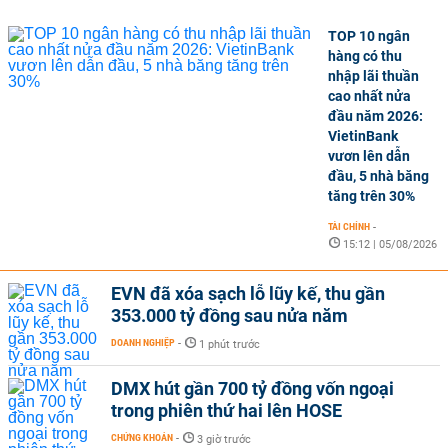
TOP 10 ngân
hàng có thu
nhập lãi thuần
cao nhất nửa
đầu năm 2026:
VietinBank
vươn lên dẫn
đầu, 5 nhà băng
tăng trên 30%
TÀI CHÍNH
-
15:12 | 05/08/2026
EVN đã xóa sạch lỗ lũy kế, thu gần
353.000 tỷ đồng sau nửa năm
DOANH NGHIỆP
-
1 phút trước
DMX hút gần 700 tỷ đồng vốn ngoại
trong phiên thứ hai lên HOSE
CHỨNG KHOÁN
-
3 giờ trước