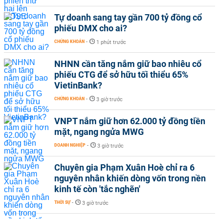
Tự doanh sang tay gần 700 tỷ đồng cổ
phiếu DMX cho ai?
CHỨNG KHOÁN
-
1 phút trước
NHNN cần tăng nắm giữ bao nhiêu cổ
phiếu CTG để sở hữu tối thiểu 65%
VietinBank?
CHỨNG KHOÁN
-
3 giờ trước
VNPT nắm giữ hơn 62.000 tỷ đồng tiền
mặt, ngang ngửa MWG
DOANH NGHIỆP
-
3 giờ trước
Chuyên gia Phạm Xuân Hoè chỉ ra 6
nguyên nhân khiến dòng vốn trong nền
kinh tế còn 'tắc nghẽn'
THỜI SỰ
-
3 giờ trước