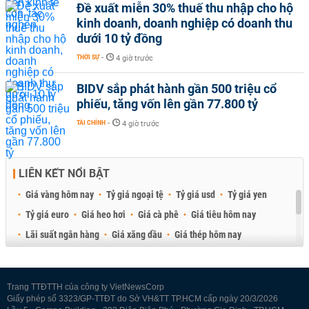
Đề xuất miễn 30% thuế thu nhập cho hộ
kinh doanh, doanh nghiệp có doanh thu
dưới 10 tỷ đồng
THỜI SỰ
-
4 giờ trước
BIDV sắp phát hành gần 500 triệu cổ
phiếu, tăng vốn lên gần 77.800 tỷ
TÀI CHÍNH
-
4 giờ trước
LIÊN KẾT NỔI BẬT
Giá vàng hôm nay
Tỷ giá ngoại tệ
Tỷ giá usd
Tỷ giá yen
Tỷ giá euro
Giá heo hơi
Giá cà phê
Giá tiêu hôm nay
Lãi suất ngân hàng
Giá xăng dầu
Giá thép hôm nay
Giá sầu riêng
Giá thịt heo
Giá gạo
Giá cao su
Best Retail Brokers
Diễn đàn đầu tư Việt Nam 2026
Trang TTĐTTH của công ty VietNewsCorp
Giấy phép số 3323/GP-TTĐT do Sở VH&TT TP.HCM cấp ngày 20/3/2026