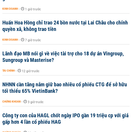
KINH DOANH
-
1 giờ trước
Huấn Hoa Hồng chỉ trao 24 bồn nước tại Lai Châu cho chính
quyền xã, không trao tiền
KINH DOANH
-
7 giờ trước
Lãnh đạo MB nói gì về việc tài trợ cho 18 dự án Vingroup,
Sungroup và Masterise?
TÀI CHÍNH
-
12 giờ trước
NHNN cần tăng nắm giữ bao nhiêu cổ phiếu CTG để sở hữu
tối thiểu 65% VietinBank?
CHỨNG KHOÁN
-
3 giờ trước
Công ty con của HAGL chốt ngày IPO gần 19 triệu cp với giá
gấp hơn 4 lần cổ phiếu HAG