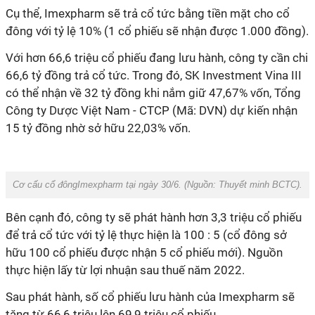
Cụ thể,
Imexpharm sẽ trả cổ tức bằng tiền mặt cho cổ
đông với tỷ lệ
10% (1 cổ phiếu sẽ nhận được
1.000 đồng).
Với hơn 66,6 triệu cổ phiếu đang lưu hành, công ty cần chi
66,6 tỷ đồng trả cổ tức. Trong đó,
SK Investment Vina III
có thể nhận về 32 tỷ đồng khi nắm giữ 47,67% vốn, Tổng
Công ty Dược Việt Nam - CTCP (Mã: DVN) dự kiến nhận
15 tỷ đồng nhờ sở hữu 22,03% vốn.
Cơ cấu cổ đôngImexpharm tại ngày 30/6. (Nguồn:
Thuyết minh BCTC
).
Bên cạnh đó,
công ty
sẽ phát hành
hơn 3,3 triệu cổ phiếu
để trả cổ tức với tỷ lệ thực hiện là 100 : 5 (cổ đông sở
hữu 100 cổ phiếu được nhận 5 cổ phiếu mới). Nguồn
thực hiện lấy từ lợi nhuận sau thuế năm 2022.
Sau phát hành, số cổ phiếu lưu hành của
Imexpharm
sẽ
tăng từ 66,6 triệu lên 69,9 triệu cổ phiếu.