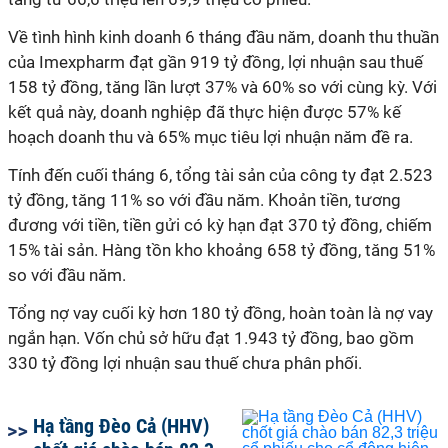
Về tình hình kinh doanh 6 tháng đầu năm,
doanh thu thuần
của Imexpharm đạt gần 919 tỷ
đồng
, lợi nhuận sau thuế
158 tỷ
đồng
, tăng lần lượt 37% và 60% so với cùng kỳ. Với
kết quả này, doanh nghiệp đã thực hiện được 57% kế
hoạch doanh thu và 65% mục tiêu lợi nhuận năm đề ra.
Tính đến cuối tháng 6, tổng tài sản
của công ty đạt 2.523
tỷ đồng, tăng 11% so với đầu năm. Khoản tiền, tương
đương với tiền, tiền gửi có kỳ hạn đạt 370 tỷ đồng, chiếm
15% tài sản. Hàng tồn kho khoảng 658 tỷ đồng, tăng 51%
so với đầu năm.
Tổng nợ vay cuối kỳ hơn 180 tỷ đồng, hoàn toàn là nợ vay
ngắn hạn
. Vốn chủ sở hữu
đạt
1.94
3
tỷ đồng,
bao gồm
330 tỷ đồng lợi nhuận sau thuế chưa phân phối.
Hạ tầng Đèo Cả (HHV)