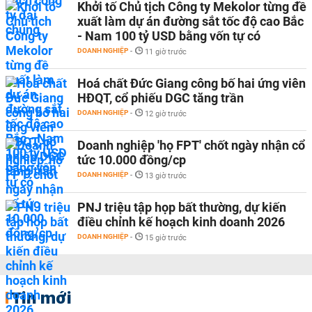
Khởi tố Chủ tịch Công ty Mekolor từng đề
xuất làm dự án đường sắt tốc độ cao Bắc
- Nam 100 tỷ USD bằng vốn tự có
DOANH NGHIỆP
-
11 giờ trước
Hoá chất Đức Giang công bố hai ứng viên
HĐQT, cổ phiếu DGC tăng trần
DOANH NGHIỆP
-
12 giờ trước
Doanh nghiệp 'họ FPT' chốt ngày nhận cổ
tức 10.000 đồng/cp
DOANH NGHIỆP
-
13 giờ trước
PNJ triệu tập họp bất thường, dự kiến
điều chỉnh kế hoạch kinh doanh 2026
DOANH NGHIỆP
-
15 giờ trước
Tin mới