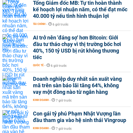
Tổng Giám đốc MB: Tự tin hoàn thành
kế hoạch lợi nhuận năm, có thể đạt mốc
40.000 tỷ nếu tình hình thuận lợi
TÀI CHÍNH
-
6 giờ trước
AI trở nên 'đáng sợ' hơn Bitcoin: Giới
đầu tư tháo chạy vì thị trường bốc hơi
40%, 150 tỷ USD bị rút không thương
tiếc
QUỐC TẾ
-
6 giờ trước
Doanh nghiệp duy nhất sản xuất vàng
mã trên sàn báo lãi tăng 64%, không
vay một đồng nào từ ngân hàng
KINH DOANH
-
7 giờ trước
Con gái tỷ phú Phạm Nhật Vượng lần
đầu tham gia vào hệ sinh thái Vingroup
KINH DOANH
-
7 giờ trước