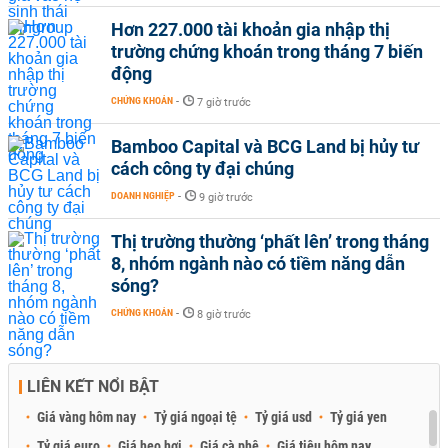
Hơn 227.000 tài khoản gia nhập thị
trường chứng khoán trong tháng 7 biến
động
CHỨNG KHOÁN
-
7 giờ trước
Bamboo Capital và BCG Land bị hủy tư
cách công ty đại chúng
DOANH NGHIỆP
-
9 giờ trước
Thị trường thường ‘phất lên’ trong tháng
8, nhóm ngành nào có tiềm năng dẫn
sóng?
CHỨNG KHOÁN
-
8 giờ trước
LIÊN KẾT NỔI BẬT
Giá vàng hôm nay
Tỷ giá ngoại tệ
Tỷ giá usd
Tỷ giá yen
Tỷ giá euro
Giá heo hơi
Giá cà phê
Giá tiêu hôm nay