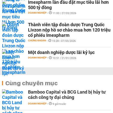
Imexpharm lần đầu đặt mục tiêu lãi hơn
500 tỷ đồng
DOANH NGHIỆP
-
11:00 | 27/03/2026
Thành viên tập đoàn dược Trung Quốc
Livzon nộp hồ sơ chào mua hơn 120 triệu
cổ phiếu Imexpharm
CHỨNG KHOÁN
-
15:28 | 07/03/2026
Một doanh nghiệp dược lãi kỷ lục
DOANH NGHIỆP
-
10:51 | 21/01/2026
Cùng chuyên mục
Bamboo Capital và BCG Land bị hủy tư
cách công ty đại chúng
DOANH NGHIỆP
-
9 giờ trước