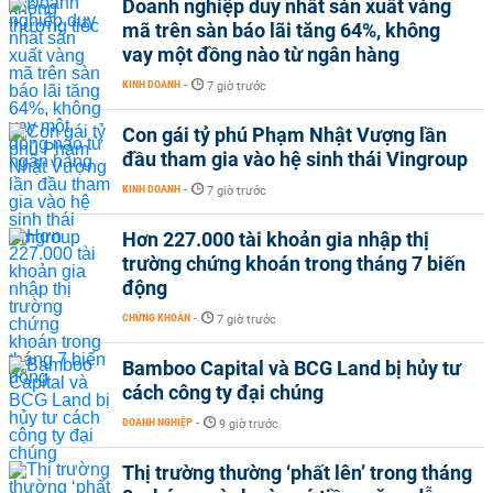
Doanh nghiệp duy nhất sản xuất vàng
mã trên sàn báo lãi tăng 64%, không
vay một đồng nào từ ngân hàng
KINH DOANH
-
7 giờ trước
Con gái tỷ phú Phạm Nhật Vượng lần
đầu tham gia vào hệ sinh thái Vingroup
KINH DOANH
-
7 giờ trước
Hơn 227.000 tài khoản gia nhập thị
trường chứng khoán trong tháng 7 biến
động
CHỨNG KHOÁN
-
7 giờ trước
Bamboo Capital và BCG Land bị hủy tư
cách công ty đại chúng
DOANH NGHIỆP
-
9 giờ trước
Thị trường thường ‘phất lên’ trong tháng