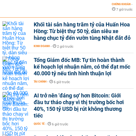
CHỨNG KHOÁN
-
7 giờ trước
Khối tài sản hàng trăm tỷ của Huấn Hoa
Hồng: Từ biệt thự 50 tỷ, dàn siêu xe
hàng chục tỷ đến vườn tùng Nhật đắt đỏ
KINH DOANH
-
2 giờ trước
Tổng Giám đốc MB: Tự tin hoàn thành
kế hoạch lợi nhuận năm, có thể đạt mốc
40.000 tỷ nếu tình hình thuận lợi
TÀI CHÍNH
-
6 giờ trước
AI trở nên 'đáng sợ' hơn Bitcoin: Giới
đầu tư tháo chạy vì thị trường bốc hơi
40%, 150 tỷ USD bị rút không thương
tiếc
QUỐC TẾ
-
6 giờ trước