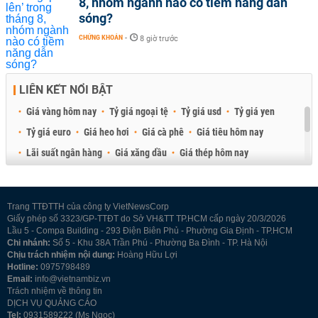
8, nhóm ngành nào có tiềm năng dẫn
sóng?
CHỨNG KHOÁN
-
8 giờ trước
LIÊN KẾT NỔI BẬT
Giá vàng hôm nay
Tỷ giá ngoại tệ
Tỷ giá usd
Tỷ giá yen
Tỷ giá euro
Giá heo hơi
Giá cà phê
Giá tiêu hôm nay
Lãi suất ngân hàng
Giá xăng dầu
Giá thép hôm nay
Giá sầu riêng
Giá thịt heo
Giá gạo
Giá cao su
Best Retail Brokers
Diễn đàn đầu tư Việt Nam 2026
Trang TTĐTTH của công ty VietNewsCorp
Giấy phép số 3323/GP-TTĐT do Sở VH&TT TP.HCM cấp ngày 20/3/2026
Lầu 5 - Compa Building - 293 Điện Biên Phủ - Phường Gia Định - TP.HCM
Chi nhánh:
Số 5 - Khu 38A Trần Phú - Phường Ba Đình - TP. Hà Nội
Chịu trách nhiệm nội dung:
Hoàng Hữu Lợi
Hotline:
0975798489
Email:
info@vietnambiz.vn
Trách nhiệm về thông tin
DỊCH VỤ QUẢNG CÁO
Tel:
0931589222 (Ms Ngọc)