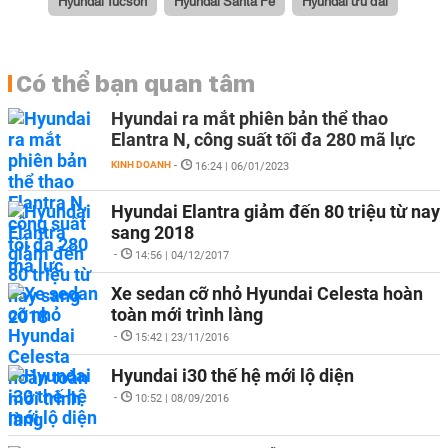
Hyundai Tucson
Hyundai Santa Fe
Hyundai ưu đãi
Có thể bạn quan tâm
Hyundai ra mắt phiên bản thể thao
Elantra N, công suất tối đa 280 mã lực
KINH DOANH
-
16:24 | 06/01/2023
Hyundai Elantra giảm đến 80 triệu từ nay
sang 2018
-
14:56 | 04/12/2017
Xe sedan cỡ nhỏ Hyundai Celesta hoàn
toàn mới trình làng
-
15:42 | 23/11/2016
Hyundai i30 thế hệ mới lộ diện
-
10:52 | 08/09/2016