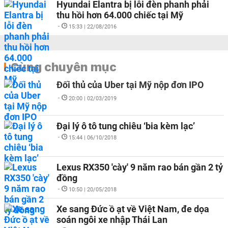
Hyundai Elantra bị lỗi đèn phanh phải
thu hồi hơn 64.000 chiếc tại Mỹ
-
15:33 | 22/08/2016
Cùng chuyên mục
Đối thủ của Uber tại Mỹ nộp đơn IPO
-
20:00 | 02/03/2019
Đại lý ô tô tung chiêu ‘bia kèm lạc’
-
15:44 | 06/10/2018
Lexus RX350 'cày' 9 năm rao bán gần 2 tỷ
đồng
-
10:50 | 20/05/2018
Xe sang Đức ồ ạt về Việt Nam, đe dọa
soán ngôi xe nhập Thái Lan