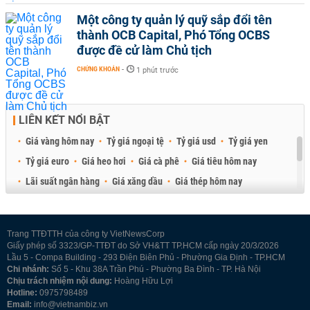
Một công ty quản lý quỹ sắp đổi tên
thành OCB Capital, Phó Tổng OCBS
được đề cử làm Chủ tịch
CHỨNG KHOÁN
-
1 phút trước
LIÊN KẾT NỔI BẬT
Giá vàng hôm nay
Tỷ giá ngoại tệ
Tỷ giá usd
Tỷ giá yen
Tỷ giá euro
Giá heo hơi
Giá cà phê
Giá tiêu hôm nay
Lãi suất ngân hàng
Giá xăng dầu
Giá thép hôm nay
Giá sầu riêng
Giá thịt heo
Giá gạo
Giá cao su
Best Retail Brokers
Diễn đàn đầu tư Việt Nam 2026
Trang TTĐTTH của công ty VietNewsCorp
Giấy phép số 3323/GP-TTĐT do Sở VH&TT TP.HCM cấp ngày 20/3/2026
Lầu 5 - Compa Building - 293 Điện Biên Phủ - Phường Gia Định - TP.HCM
Chi nhánh:
Số 5 - Khu 38A Trần Phú - Phường Ba Đình - TP. Hà Nội
Chịu trách nhiệm nội dung:
Hoàng Hữu Lợi
Hotline:
0975798489
Email:
info@vietnambiz.vn