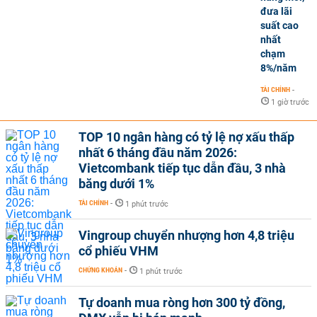
đưa lãi
suất cao
nhất
chạm
8%/năm
TÀI CHÍNH
-
1 giờ trước
TOP 10 ngân hàng có tỷ lệ nợ xấu thấp
nhất 6 tháng đầu năm 2026:
Vietcombank tiếp tục dẫn đầu, 3 nhà
băng dưới 1%
TÀI CHÍNH
-
1 phút trước
Vingroup chuyển nhượng hơn 4,8 triệu
cổ phiếu VHM
CHỨNG KHOÁN
-
1 phút trước
Tự doanh mua ròng hơn 300 tỷ đồng,