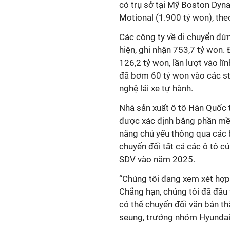
có trụ sở tại Mỹ Boston Dyna
Motional (1.900 tỷ won), the
Các công ty về di chuyển đứ
hiện, ghi nhận 753,7 tỷ won. Đ
126,2 tỷ won, lần lượt vào l
đã bơm 60 tỷ won vào các st
nghệ lái xe tự hành.
Nhà sản xuất ô tô Hàn Quốc 
được xác định bằng phần mề
năng chủ yếu thông qua các 
chuyển đổi tất cả các ô tô c
SDV vào năm 2025.
“Chúng tôi đang xem xét hợp t
Chẳng hạn, chúng tôi đã đầu 
có thể chuyển đổi văn bản th
seung, trưởng nhóm Hyundai