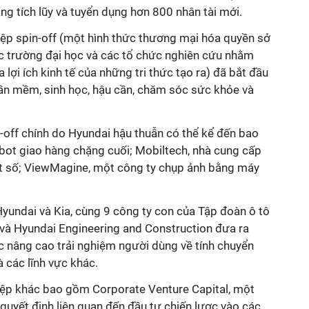
g tích lũy và tuyển dụng hơn 800 nhân tài mới.
hiệp spin-off (một hình thức thương mại hóa quyền sở
ác trường đại học và các tổ chức nghiên cứu nhằm
a lợi ích kinh tế của những tri thức tạo ra) đã bắt đầu
hần mềm, sinh học, hậu cần, chăm sóc sức khỏe và
-off chính do Hyundai hậu thuẫn có thể kể đến bao
ot giao hàng chặng cuối; Mobiltech, nhà cung cấp
t số; ViewMagine, một công ty chụp ảnh bằng máy
undai và Kia, cùng 9 công ty con của Tập đoàn ô tô
và Hyundai Engineering and Construction đưa ra
c nâng cao trải nghiệm người dùng về tính chuyển
à các lĩnh vực khác.
iệp khác bao gồm Corporate Venture Capital, một
uyết định liên quan đến đầu tư chiến lược vào các