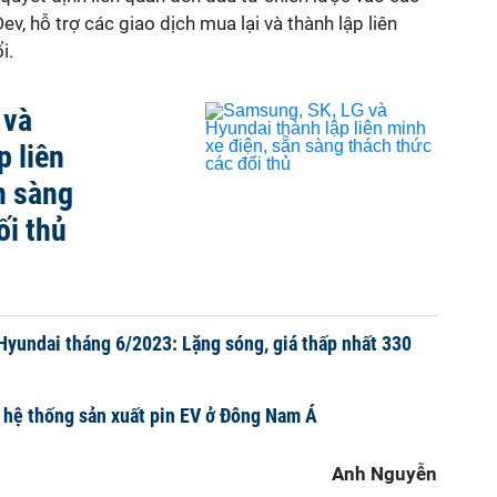
v, hỗ trợ các giao dịch mua lại và thành lập liên
i.
 và
p liên
n sàng
ối thủ
 Hyundai tháng 6/2023: Lặng sóng, giá thấp nhất 330
 hệ thống sản xuất pin EV ở Đông Nam Á
Anh Nguyễn