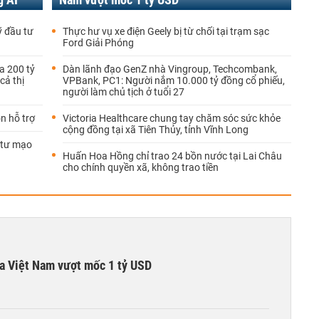
ỹ đầu tư
Thực hư vụ xe điện Geely bị từ chối tại trạm sạc
Ford Giải Phóng
a 200 tỷ
Dàn lãnh đạo GenZ nhà Vingroup, Techcombank,
cả thị
VPBank, PC1: Người nắm 10.000 tỷ đồng cổ phiếu,
người làm chủ tịch ở tuổi 27
n hỗ trợ
Victoria Healthcare chung tay chăm sóc sức khỏe
cộng đồng tại xã Tiên Thủy, tỉnh Vĩnh Long
 tư mạo
Huấn Hoa Hồng chỉ trao 24 bồn nước tại Lai Châu
cho chính quyền xã, không trao tiền
ta Việt Nam vượt mốc 1 tỷ USD