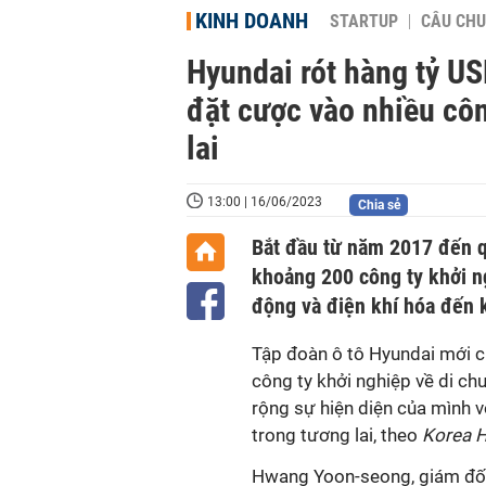
KINH DOANH
STARTUP
CÂU CHU
Hyundai rót hàng tỷ US
đặt cược vào nhiều côn
lai
13:00 | 16/06/2023
Chia sẻ
Bắt đầu từ năm 2017 đến q
khoảng 200 công ty khởi ng
động và điện khí hóa đến kế
Tập đoàn ô tô Hyundai mới c
công ty khởi nghiệp về di c
rộng sự hiện diện của mình vớ
trong tương lai, theo
Korea H
Hwang Yoon-seong, giám đốc