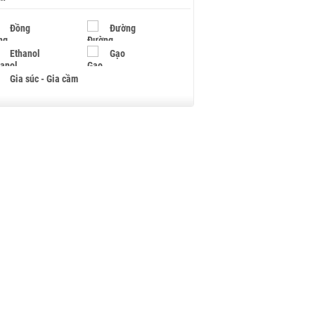
Đồng
Đường
Ethanol
Gạo
Gia súc - Gia cầm
Giấy
Gỗ
Hạt điều
Hồ tiêu - Hạt tiêu
Khí đốt
Kim loại khác
Mắc ca
Muối
Ngũ cốc
Nhựa - Hạt nhựa
Palladium
Phân bón