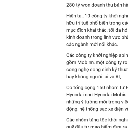
280 tỷ won doanh thu bán hàn
Hiện tại, 10 công ty khởi ng
hữu trí tuệ phổ biến trong c
mục đích khai thác, tối đa hó
kinh doanh trong lĩnh vực p
các ngành mới nổi khác.
Các công ty khởi nghiệp spin
gồm Mobinn, một công ty rob
công nghệ song sinh kỹ thuậ
bay không người lái và AI;…
Có tổng cộng 150 nhóm từ Hy
Hyundai như Hyundai Mobis 
những ý tưởng mới trong việ
động, hệ thống sạc xe điện v
Các nhóm tăng tốc khởi ngh
quỹ đầu tư mạo hiểm đưa ra q