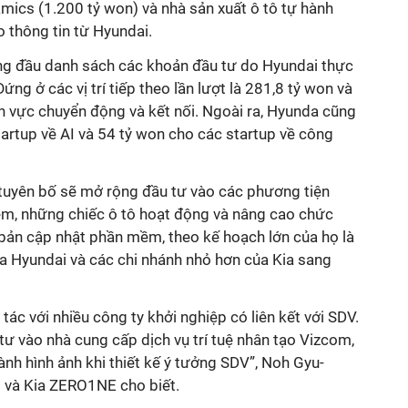
mics (1.200 tỷ won) và nhà sản xuất ô tô tự hành
o thông tin từ Hyundai.
ng đầu danh sách các khoản đầu tư do Hyundai thực
ứng ở các vị trí tiếp theo lần lượt là 281,8 tỷ won và
ĩnh vực chuyển động và kết nối. Ngoài ra, Hyunda cũng
artup về AI và 54 tỷ won cho các startup về công
tuyên bố sẽ mở rộng đầu tư vào các phương tiện
m, những chiếc ô tô hoạt động và nâng cao chức
bản cập nhật phần mềm, theo kế hoạch lớn của họ là
ủa Hyundai và các chi nhánh nhỏ hơn của Kia sang
ác với nhiều công ty khởi nghiệp có liên kết với SDV.
tư vào nhà cung cấp dịch vụ trí tuệ nhân tạo Vizcom,
ành hình ảnh khi thiết kế ý tưởng SDV”, Noh Gyu-
 và Kia ZERO1NE cho biết.