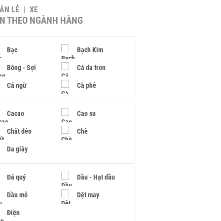
BÁN LẺ
XE
IN THEO NGÀNH HÀNG
Bạc
Bạch Kim
Bông - Sợi
Cá da trơn
Cá ngừ
Cà phê
Cacao
Cao su
Chất dẻo
Chè
Da giày
Đá quý
Dầu - Hạt dầu
Dầu mỏ
Dệt may
Điện