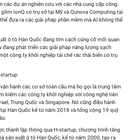
n các dự án nghiên cứu với các nhà cung cấp công
o gồm IonQ có trụ sở tại Mỹ và Qunova Computing tại
thể đưa ra các giải pháp phần mềm mà AI không thể
uất ô tô Hàn Quốc đang tìm cách củng cố mối quan
y đang phát triển các giải pháp năng lượng sạch
ột công ty khởi nghiệp tái chế rác thải biển có trụ
 startup
vận hành các cơ sở toàn cầu mà họ gọi là trung tâm
tìm kiếm các công ty khởi nghiệp với công nghệ tiên
Israel, Trung Quốc và Singapore. Nó cũng điều hành
tại Hàn Quốc kể từ năm 2018 và tổng cộng 19 quỹ
ầu.
c thành lập thông qua H-startup, chương trình tăng
hà sản xuất ô tô Hàn Quốc, kể từ năm 2000, tạo ra