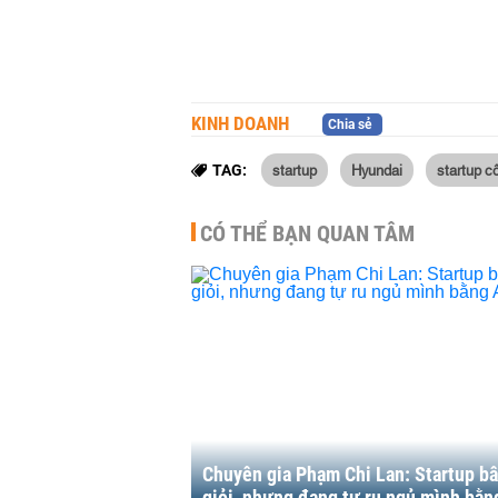
KINH DOANH
Chia sẻ
startup
Hyundai
startup c
TAG:
CÓ THỂ BẠN QUAN TÂM
Chuyên gia Phạm Chi Lan: Startup bâ
giỏi, nhưng đang tự ru ngủ mình bằn