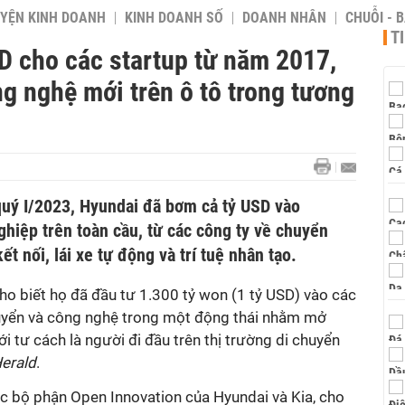
YỆN KINH DOANH
KINH DOANH SỐ
DOANH NHÂN
CHUỖI - 
T
D cho các startup từ năm 2017,
g nghệ mới trên ô tô trong tương
uý I/2023, Hyundai đã bơm cả tỷ USD vào
hiệp trên toàn cầu, từ các công ty về chuyển
t nối, lái xe tự động và trí tuệ nhân tạo.
ho biết họ đã đầu tư 1.300 tỷ won (1 tỷ USD) vào các
huyển và công nghệ trong một động thái nhằm mở
i tư cách là người đi đầu trên thị trường di chuyển
erald
.
 bộ phận Open Innovation của Hyundai và Kia, cho