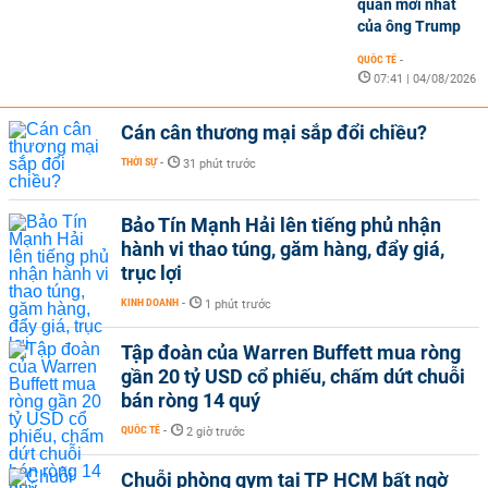
quan mới nhất
của ông Trump
QUỐC TẾ
-
07:41 | 04/08/2026
Cán cân thương mại sắp đổi chiều?
THỜI SỰ
-
31 phút trước
Bảo Tín Mạnh Hải lên tiếng phủ nhận
hành vi thao túng, găm hàng, đẩy giá,
trục lợi
KINH DOANH
-
1 phút trước
Tập đoàn của Warren Buffett mua ròng
gần 20 tỷ USD cổ phiếu, chấm dứt chuỗi
bán ròng 14 quý
QUỐC TẾ
-
2 giờ trước
Chuỗi phòng gym tại TP HCM bất ngờ