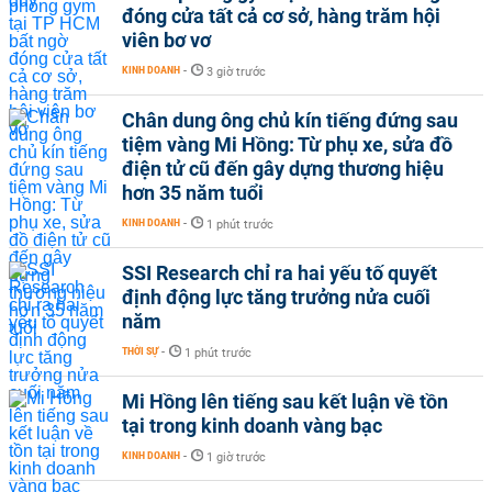
đóng cửa tất cả cơ sở, hàng trăm hội
viên bơ vơ
KINH DOANH
-
3 giờ trước
Chân dung ông chủ kín tiếng đứng sau
tiệm vàng Mi Hồng: Từ phụ xe, sửa đồ
điện tử cũ đến gây dựng thương hiệu
hơn 35 năm tuổi
KINH DOANH
-
1 phút trước
SSI Research chỉ ra hai yếu tố quyết
định động lực tăng trưởng nửa cuối
năm
THỜI SỰ
-
1 phút trước
Mi Hồng lên tiếng sau kết luận về tồn
tại trong kinh doanh vàng bạc
KINH DOANH
-
1 giờ trước