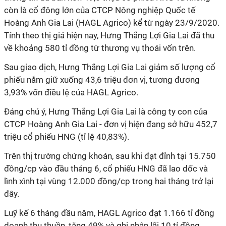
còn là cổ đông lớn của CTCP Nông nghiệp Quốc tế
Hoàng Anh Gia Lai (HAGL Agrico) kể từ ngày 23/9/2020.
Tính theo thị giá hiện nay, Hưng Thắng Lợi Gia Lai đã thu
về khoảng 580 tỉ đồng từ thương vụ thoái vốn trên.
Sau giao dịch, Hưng Thắng Lợi Gia Lai giảm số lượng cổ
phiếu nắm giữ xuống 43,6 triệu đơn vị, tương đương
3,93% vốn điều lệ của HAGL Agrico.
Đáng chú ý, Hưng Thắng Lợi Gia Lai là công ty con của
CTCP Hoàng Anh Gia Lai - đơn vị hiện đang sở hữu 452,7
triệu cổ phiếu HNG (tỉ lệ 40,83%).
Trên thị trường chứng khoán, sau khi đạt đỉnh tại 15.750
đồng/cp vào đầu tháng 6, cổ phiếu HNG đã lao dốc và
lình xình tại vùng 12.000 đồng/cp trong hai tháng trở lại
đây.
Luỹ kế 6 tháng đầu năm, HAGL Agrico đạt 1.166 tỉ đồng
doanh thu thuần, tăng 49% và ghi nhận lãi 10 tỉ đồng