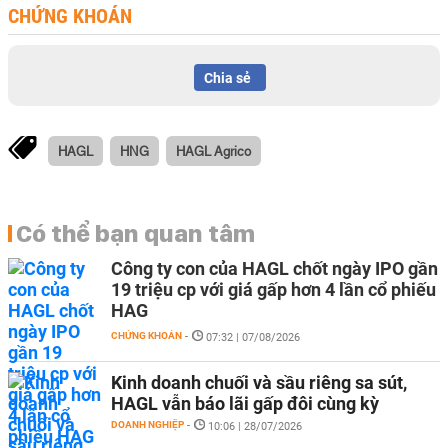
CHỨNG KHOÁN
Chia sẻ
HAGL
HNG
HAGL Agrico
Có thể bạn quan tâm
Công ty con của HAGL chốt ngày IPO gần
19 triệu cp với giá gấp hơn 4 lần cổ phiếu
HAG
CHỨNG KHOÁN
-
07:32 | 07/08/2026
Kinh doanh chuối và sầu riêng sa sút,
HAGL vẫn báo lãi gấp đôi cùng kỳ
DOANH NGHIỆP
-
10:06 | 28/07/2026