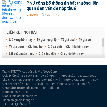
PNJ công bố thông tin bất thường liên
quan đến vấn đề nộp thuế
KINH DOANH
-
1 phút trước
LIÊN KẾT NỔI BẬT
Giá vàng hôm nay
Tỷ giá ngoại tệ
Tỷ giá usd
Tỷ giá yen
Tỷ giá euro
Giá heo hơi
Giá cà phê
Giá tiêu hôm nay
Lãi suất ngân hàng
Giá xăng dầu
Giá thép hôm nay
Giá sầu riêng
Giá thịt heo
Giá gạo
Giá cao su
Best Retail Brokers
Diễn đàn đầu tư Việt Nam 2026
Trang TTĐTTH của công ty VietNewsCorp
Giấy phép số 3323/GP-TTĐT do Sở VH&TT TP.HCM cấp ngày 20/3/2026
Lầu 5 - Compa Building - 293 Điện Biên Phủ - Phường Gia Định - TP.HCM
Chi nhánh:
Số 5 - Khu 38A Trần Phú - Phường Ba Đình - TP. Hà Nội
Chịu trách nhiệm nội dung:
Hoàng Hữu Lợi
Hotline:
0975798489
Email:
info@vietnambiz.vn
Trách nhiệm về thông tin
DỊCH VỤ QUẢNG CÁO