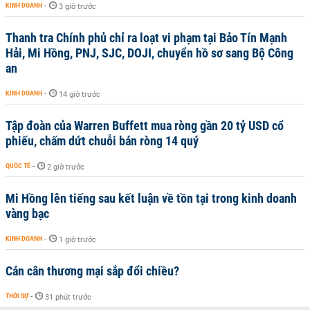
KINH DOANH
-
3 giờ trước
Thanh tra Chính phủ chỉ ra loạt vi phạm tại Bảo Tín Mạnh
Hải, Mi Hồng, PNJ, SJC, DOJI, chuyển hồ sơ sang Bộ Công
an
KINH DOANH
-
14 giờ trước
Tập đoàn của Warren Buffett mua ròng gần 20 tỷ USD cổ
phiếu, chấm dứt chuỗi bán ròng 14 quý
QUỐC TẾ
-
2 giờ trước
Mi Hồng lên tiếng sau kết luận về tồn tại trong kinh doanh
vàng bạc
KINH DOANH
-
1 giờ trước
Cán cân thương mại sắp đổi chiều?
THỜI SỰ
-
31 phút trước