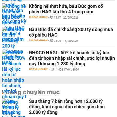
Không hề thất hứa, bầu Đức gom cổ
phiếu HAG lần thứ 4 trong năm
CHỨNG KHOÁN
-
15:17 | 20/05/2026
Bầu Đức đã chi khoảng 200 tỷ đồng mua
cổ phiếu HAG
CHỨNG KHOÁN
-
08:26 | 13/05/2026
ĐHĐCĐ HAGL: 50% kế hoạch lãi kỷ lục
đến từ hoàn nhập tài chính, ước lợi nhuận
quý I khoảng 1.280 tỷ đồng
DOANH NGHIỆP
-
11:00 | 17/04/2026
Cùng chuyên mục
Sau tháng 7 bán ròng hơn 12.000 tỷ
đồng, khối ngoại đảo chiều gom hơn
2.000 tỷ đồng