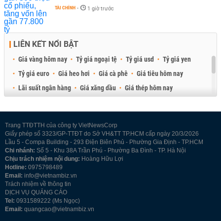
TÀI CHÍNH
-
1 giờ trước
LIÊN KẾT NỔI BẬT
Giá vàng hôm nay
Tỷ giá ngoại tệ
Tỷ giá usd
Tỷ giá yen
Tỷ giá euro
Giá heo hơi
Giá cà phê
Giá tiêu hôm nay
Lãi suất ngân hàng
Giá xăng dầu
Giá thép hôm nay
Giá sầu riêng
Giá thịt heo
Giá gạo
Giá cao su
Best Retail Brokers
Diễn đàn đầu tư Việt Nam 2026
Trang TTĐTTH của công ty VietNewsCorp
Giấy phép số 3323/GP-TTĐT do Sở VH&TT TP.HCM cấp ngày 20/3/2026
Lầu 5 - Compa Building - 293 Điện Biên Phủ - Phường Gia Định - TP.HCM
Chi nhánh:
Số 5 - Khu 38A Trần Phú - Phường Ba Đình - TP. Hà Nội
Chịu trách nhiệm nội dung:
Hoàng Hữu Lợi
Hotline:
0975798489
Email:
info@vietnambiz.vn
Trách nhiệm về thông tin
DỊCH VỤ QUẢNG CÁO
Tel:
0931589222 (Ms Ngọc)
Email:
quangcao@vietnambiz.vn