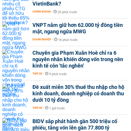
VietinBank?
CHỨNG KHOÁN
-
20 phút trước
VNPT nắm giữ hơn 62.000 tỷ đồng tiền
mặt, ngang ngửa MWG
DOANH NGHIỆP
-
16 phút trước
Chuyên gia Phạm Xuân Hoè chỉ ra 6
nguyên nhân khiến dòng vốn trong nền
kinh tế còn 'tắc nghẽn'
THỜI SỰ
-
9 phút trước
Đề xuất miễn 30% thuế thu nhập cho hộ
kinh doanh, doanh nghiệp có doanh thu
dưới 10 tỷ đồng
THỜI SỰ
-
1 giờ trước
BIDV sắp phát hành gần 500 triệu cổ
phiếu, tăng vốn lên gần 77.800 tỷ