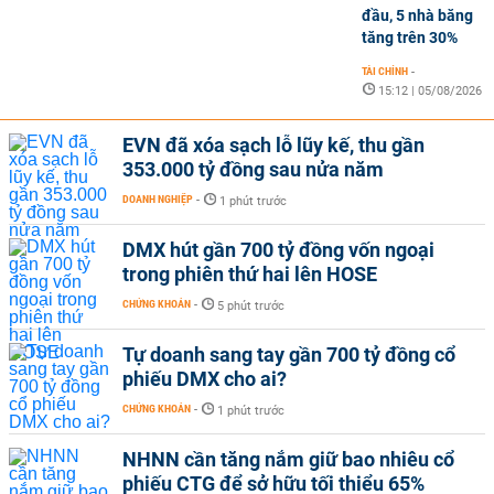
đầu, 5 nhà băng
tăng trên 30%
TÀI CHÍNH
-
15:12 | 05/08/2026
EVN đã xóa sạch lỗ lũy kế, thu gần
353.000 tỷ đồng sau nửa năm
DOANH NGHIỆP
-
1 phút trước
DMX hút gần 700 tỷ đồng vốn ngoại
trong phiên thứ hai lên HOSE
CHỨNG KHOÁN
-
5 phút trước
Tự doanh sang tay gần 700 tỷ đồng cổ
phiếu DMX cho ai?
CHỨNG KHOÁN
-
1 phút trước
NHNN cần tăng nắm giữ bao nhiêu cổ
phiếu CTG để sở hữu tối thiểu 65%