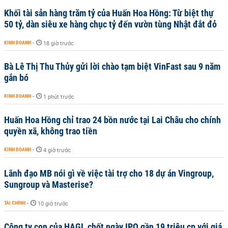
Khối tài sản hàng trăm tỷ của Huấn Hoa Hồng: Từ biệt thự
50 tỷ, dàn siêu xe hàng chục tỷ đến vườn tùng Nhật đắt đỏ
KINH DOANH
-
18 giờ trước
Bà Lê Thị Thu Thủy gửi lời chào tạm biệt VinFast sau 9 năm
gắn bó
KINH DOANH
-
1 phút trước
Huấn Hoa Hồng chỉ trao 24 bồn nước tại Lai Châu cho chính
quyền xã, không trao tiền
KINH DOANH
-
4 giờ trước
Lãnh đạo MB nói gì về việc tài trợ cho 18 dự án Vingroup,
Sungroup và Masterise?
TÀI CHÍNH
-
10 giờ trước
Công ty con của HAGL chốt ngày IPO gần 19 triệu cp với giá