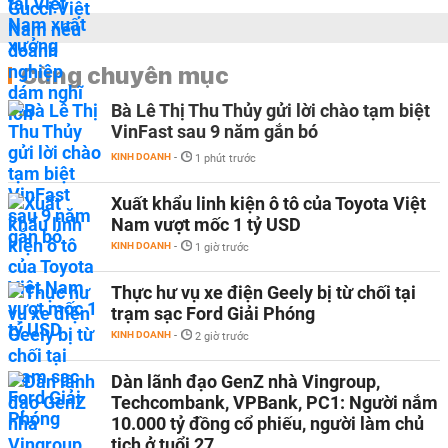
Cùng chuyên mục
Bà Lê Thị Thu Thủy gửi lời chào tạm biệt
VinFast sau 9 năm gắn bó
KINH DOANH
-
1 phút trước
Xuất khẩu linh kiện ô tô của Toyota Việt
Nam vượt mốc 1 tỷ USD
KINH DOANH
-
1 giờ trước
Thực hư vụ xe điện Geely bị từ chối tại
trạm sạc Ford Giải Phóng
KINH DOANH
-
2 giờ trước
Dàn lãnh đạo GenZ nhà Vingroup,
Techcombank, VPBank, PC1: Người nắm
10.000 tỷ đồng cổ phiếu, người làm chủ
tịch ở tuổi 27