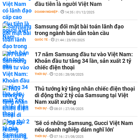
đầu tiên là người Việt Nam
DOANH NGHIỆP
-
14:35 | 01/12/2025
Samsung đối mặt bài toán lãnh đạo
trong ngành bán dẫn toàn cầu
QUỐC TẾ
-
21:44 | 23/09/2025
17 năm Samsung đầu tư vào Việt Nam:
Khoản đầu tư tăng 34 lần, sản xuất 2 tỷ
chiếc điện thoại
THỜI SỰ
-
12:05 | 28/08/2025
Thủ tướng ký tặng nhân chiếc điện thoại
di động thứ 2 tỷ của Samsung tại Việt
Nam xuất xưởng
THỜI SỰ
-
08:01 | 27/08/2025
'Sẽ có những Samsung, Gucci Việt Nam
nếu doanh nghiệp dám nghĩ lớn'
THỜI SỰ
-
07:16 | 21/08/2025