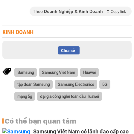
Theo
Doanh Nghiệp & Kinh Doanh
Copy link
KINH DOANH
Chia sẻ
Samsung
Samsung Viet Nam
Huawei
tập đoàn Samsung
Samsung Electronics
5G
mạng 5g
đại gia công nghệ toàn cầu Huawei
Có thể bạn quan tâm
Samsung Việt Nam có lãnh đạo cấp cao