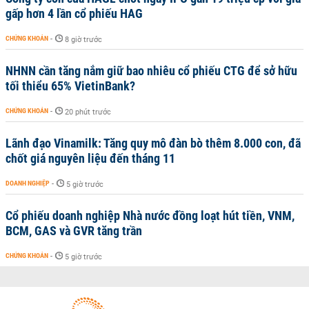
gấp hơn 4 lần cổ phiếu HAG
CHỨNG KHOÁN
-
8 giờ trước
NHNN cần tăng nắm giữ bao nhiêu cổ phiếu CTG để sở hữu
tối thiểu 65% VietinBank?
CHỨNG KHOÁN
-
20 phút trước
Lãnh đạo Vinamilk: Tăng quy mô đàn bò thêm 8.000 con, đã
chốt giá nguyên liệu đến tháng 11
DOANH NGHIỆP
-
5 giờ trước
Cổ phiếu doanh nghiệp Nhà nước đồng loạt hút tiền, VNM,
BCM, GAS và GVR tăng trần
CHỨNG KHOÁN
-
5 giờ trước