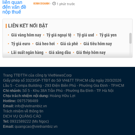
KINH DOANH
-
1 phút trước
LIÊN KẾT NỔI BẬT
Giá vàng hôm nay
Tỷ giá ngoại tệ
Tỷ giá usd
Tỷ giá yen
Tỷ giá euro
Giá heo hơi
Giá cà phê
Giá tiêu hôm nay
Lãi suất ngân hàng
Giá xăng dầu
Giá thép hôm nay
Giá sầu riêng
Giá thịt heo
Giá gạo
Giá cao su
Best Retail Brokers
Diễn đàn đầu tư Việt Nam 2026
Trang TTĐTTH của công ty VietNewsCorp
Giấy phép số 3323/GP-TTĐT do Sở VH&TT TP.HCM cấp ngày 20/3/2026
Lầu 5 - Compa Building - 293 Điện Biên Phủ - Phường Gia Định - TP.HCM
Chi nhánh:
Số 5 - Khu 38A Trần Phú - Phường Ba Đình - TP. Hà Nội
Chịu trách nhiệm nội dung:
Hoàng Hữu Lợi
Hotline:
0975798489
Email:
info@vietnambiz.vn
Trách nhiệm về thông tin
DỊCH VỤ QUẢNG CÁO
Tel:
0931589222 (Ms Ngọc)
Email:
quangcao@vietnambiz.vn