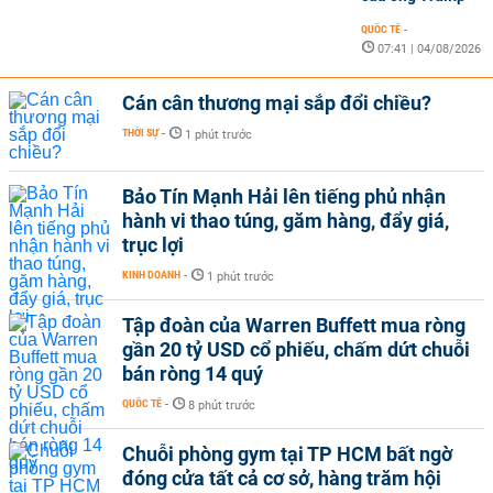
QUỐC TẾ
-
07:41 | 04/08/2026
Cán cân thương mại sắp đổi chiều?
THỜI SỰ
-
1 phút trước
Bảo Tín Mạnh Hải lên tiếng phủ nhận
hành vi thao túng, găm hàng, đẩy giá,
trục lợi
KINH DOANH
-
1 phút trước
Tập đoàn của Warren Buffett mua ròng
gần 20 tỷ USD cổ phiếu, chấm dứt chuỗi
bán ròng 14 quý
QUỐC TẾ
-
8 phút trước
Chuỗi phòng gym tại TP HCM bất ngờ
đóng cửa tất cả cơ sở, hàng trăm hội