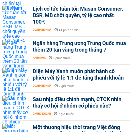
Lịch cổ tức tuần tới: Masan Consumer,
BSR, MB chốt quyền, tỷ lệ cao nhất
100%
DOANH NGHIỆP
-
41 phút trước
Ngân hàng Trung ương Trung Quốc mua
thêm 20 tấn vàng trong tháng 7
HÀNG HÓA
-
1 phút trước
Điện Máy Xanh muốn phát hành cổ
phiếu với tỷ lệ 1:1 để tăng thanh khoản
DOANH NGHIỆP
-
7 giờ trước
Sau nhịp điều chỉnh mạnh, CTCK nhìn
thấy cơ hội ở nhóm cổ phiếu nào?
CHỨNG KHOÁN
-
7 giờ trước
Một thương hiệu thời trang Việt đóng