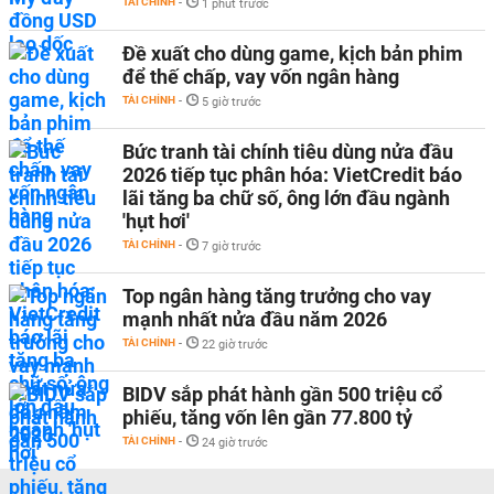
TÀI CHÍNH
-
1 phút trước
Đề xuất cho dùng game, kịch bản phim
để thế chấp, vay vốn ngân hàng
TÀI CHÍNH
-
5 giờ trước
Bức tranh tài chính tiêu dùng nửa đầu
2026 tiếp tục phân hóa: VietCredit báo
lãi tăng ba chữ số, ông lớn đầu ngành
'hụt hơi'
TÀI CHÍNH
-
7 giờ trước
Top ngân hàng tăng trưởng cho vay
mạnh nhất nửa đầu năm 2026
TÀI CHÍNH
-
22 giờ trước
BIDV sắp phát hành gần 500 triệu cổ
phiếu, tăng vốn lên gần 77.800 tỷ
TÀI CHÍNH
-
24 giờ trước