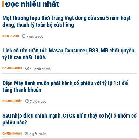
Đọc nhiều nhất
Một thương hiệu thời trang Việt đóng cửa sau 5 năm hoạt
động, thanh lý toàn bộ cửa hàng
KINH DOANH
-
7 giờ trước
Lịch cổ tức tuần tới: Masan Consumer, BSR, MB chốt quyền,
tỷ lệ cao nhất 100%
DOANH NGHIỆP
-
41 phút trước
Điện Máy Xanh muốn phát hành cổ phiếu với tỷ lệ 1:1 để
tăng thanh khoản
DOANH NGHIỆP
-
7 giờ trước
Sau nhịp điều chỉnh mạnh, CTCK nhìn thấy cơ hội ở nhóm cổ
phiếu nào?
CHỨNG KHOÁN
-
7 giờ trước