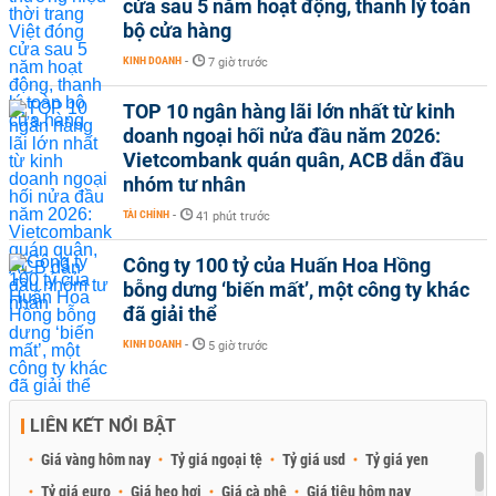
cửa sau 5 năm hoạt động, thanh lý toàn
bộ cửa hàng
KINH DOANH
-
7 giờ trước
TOP 10 ngân hàng lãi lớn nhất từ kinh
doanh ngoại hối nửa đầu năm 2026:
Vietcombank quán quân, ACB dẫn đầu
nhóm tư nhân
TÀI CHÍNH
-
41 phút trước
Công ty 100 tỷ của Huấn Hoa Hồng
bỗng dưng ‘biến mất’, một công ty khác
đã giải thể
KINH DOANH
-
5 giờ trước
LIÊN KẾT NỔI BẬT
Giá vàng hôm nay
Tỷ giá ngoại tệ
Tỷ giá usd
Tỷ giá yen
Tỷ giá euro
Giá heo hơi
Giá cà phê
Giá tiêu hôm nay