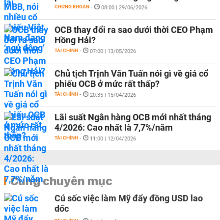
CHỨNG KHOÁN
-
08:00 | 29/06/2026
OCB thay đổi ra sao dưới thời CEO Phạm
Hồng Hải?
TÀI CHÍNH
-
07:00 | 13/05/2026
Chủ tịch Trịnh Văn Tuấn nói gì về giá cổ
phiếu OCB ở mức rất thấp?
TÀI CHÍNH
-
20:35 | 15/04/2026
Lãi suất Ngân hàng OCB mới nhất tháng
4/2026: Cao nhất là 7,7%/năm
TÀI CHÍNH
-
11:00 | 12/04/2026
Cùng chuyên mục
Cú sốc việc làm Mỹ đẩy đồng USD lao
dốc