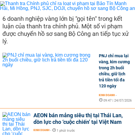
6 doanh nghiệp vàng lớn bị "gọi tên" trong kết
luận của thanh tra chính phủ. Một số vi phạm
được chuyển hồ sơ sang Bộ Công an tiếp tục xử
lý.
PNJ chỉ mua lại
vàng, kim cương
trong 2h buổi
chiều, giữ lịch
trả tiền tối đa
120 ngày
KINH DOANH
-
09:47 | 24/07/2026
AEON bán mảng siêu thị tại Thái Lan,
dồn lực cho ‘cuộc chiến’ tại Việt Nam
KINH DOANH
-
1 phút trước