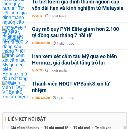
Từ tiết kiệm gia đình thành nguồn cấp
vốn dài hạn và kinh nghiệm từ Malaysia
QUỐC TẾ
-
1 phút trước
Quy mô quỹ PYN Elite giảm hơn 2.100
tỷ đồng sau tháng 7 ‘tồi tệ’
CHỨNG KHOÁN
-
1 phút trước
Iran xem xét cấm tàu Mỹ qua eo biển
Hormuz, giá dầu bật tăng trở lại
QUỐC TẾ
-
1 phút trước
Thành viên HĐQT VPBankS xin từ
nhiệm
CHỨNG KHOÁN
-
1 phút trước
LIÊN KẾT NỔI BẬT
Giá vàng hôm nay
Tỷ giá ngoại tệ
Tỷ giá usd
Tỷ giá yen