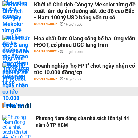
Khởi tố Chủ tịch Công ty Mekolor từng đề
xuất làm dự án đường sắt tốc độ cao Bắc
- Nam 100 tỷ USD bằng vốn tự có
DOANH NGHIỆP
-
16 giờ trước
Hoá chất Đức Giang công bố hai ứng viên
HĐQT, cổ phiếu DGC tăng trần
DOANH NGHIỆP
-
17 giờ trước
Doanh nghiệp 'họ FPT' chốt ngày nhận cổ
tức 10.000 đồng/cp
DOANH NGHIỆP
-
18 giờ trước
Tin mới
Phương Nam đóng cửa nhà sách tồn tại 44
năm ở TP HCM