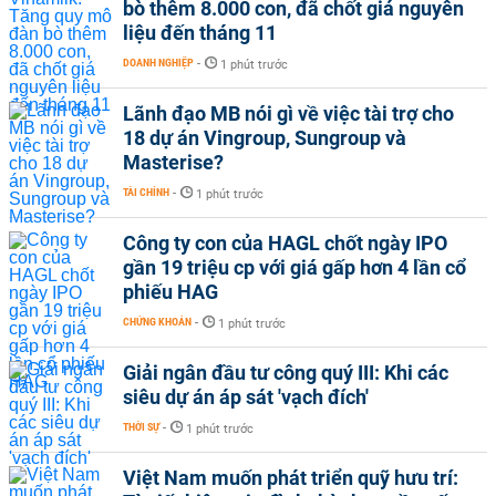
bò thêm 8.000 con, đã chốt giá nguyên
liệu đến tháng 11
DOANH NGHIỆP
-
1 phút trước
Lãnh đạo MB nói gì về việc tài trợ cho
18 dự án Vingroup, Sungroup và
Masterise?
TÀI CHÍNH
-
1 phút trước
Công ty con của HAGL chốt ngày IPO
gần 19 triệu cp với giá gấp hơn 4 lần cổ
phiếu HAG
CHỨNG KHOÁN
-
1 phút trước
Giải ngân đầu tư công quý III: Khi các
siêu dự án áp sát 'vạch đích'
THỜI SỰ
-
1 phút trước
Việt Nam muốn phát triển quỹ hưu trí: