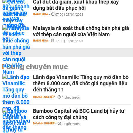
Cắt đứt đà giảm, xuất khẩu thép xây
dựng bắt đầu phục hồi
HÀNG HÓA
-
07:00 | 25/01/2023
Malaysia rà soát thuế chống bán phá giá
với thép cán nguội của Việt Nam
HÀNG HÓA
-
17:05 | 16/01/2023
Cùng chuyên mục
Lãnh đạo Vinamilk: Tăng quy mô đàn bò
thêm 8.000 con, đã chốt giá nguyên liệu
đến tháng 11
DOANH NGHIỆP
-
1 phút trước
Bamboo Capital và BCG Land bị hủy tư
cách công ty đại chúng
DOANH NGHIỆP
-
14 giờ trước