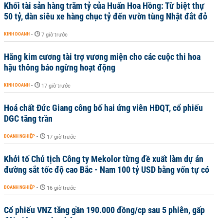
Khối tài sản hàng trăm tỷ của Huấn Hoa Hồng: Từ biệt thự
50 tỷ, dàn siêu xe hàng chục tỷ đến vườn tùng Nhật đắt đỏ
KINH DOANH
-
7 giờ trước
Hãng kim cương tài trợ vương miện cho các cuộc thi hoa
hậu thông báo ngừng hoạt động
KINH DOANH
-
17 giờ trước
Hoá chất Đức Giang công bố hai ứng viên HĐQT, cổ phiếu
DGC tăng trần
DOANH NGHIỆP
-
17 giờ trước
Khởi tố Chủ tịch Công ty Mekolor từng đề xuất làm dự án
đường sắt tốc độ cao Bắc - Nam 100 tỷ USD bằng vốn tự có
DOANH NGHIỆP
-
16 giờ trước
Cổ phiếu VNZ tăng gần 190.000 đồng/cp sau 5 phiên, gấp