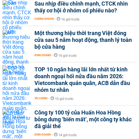
Sau nhịp điều chỉnh mạnh, CTCK nhìn
thấy cơ hội ở nhóm cổ phiếu nào?
CHỨNG KHOÁN
-
16 giờ trước
Một thương hiệu thời trang Việt đóng
cửa sau 5 năm hoạt động, thanh lý toàn
bộ cửa hàng
KINH DOANH
-
16 giờ trước
TOP 10 ngân hàng lãi lớn nhất từ kinh
doanh ngoại hối nửa đầu năm 2026:
Vietcombank quán quân, ACB dẫn đầu
nhóm tư nhân
TÀI CHÍNH
-
10 giờ trước
Công ty 100 tỷ của Huấn Hoa Hồng
bỗng dưng ‘biến mất’, một công ty khác
đã giải thể
KINH DOANH
-
14 giờ trước