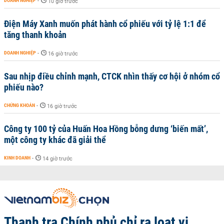
DOANH NGHIỆP
-
10 giờ trước
Điện Máy Xanh muốn phát hành cổ phiếu với tỷ lệ 1:1 để
tăng thanh khoản
DOANH NGHIỆP
-
16 giờ trước
Sau nhịp điều chỉnh mạnh, CTCK nhìn thấy cơ hội ở nhóm cổ
phiếu nào?
CHỨNG KHOÁN
-
16 giờ trước
Công ty 100 tỷ của Huấn Hoa Hồng bỗng dưng ‘biến mất’,
một công ty khác đã giải thể
KINH DOANH
-
14 giờ trước
Thanh tra Chính phủ chỉ ra loạt vi