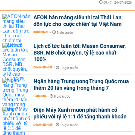
09:47 | 24/07/2026
AEON bán mảng siêu thị tại Thái Lan,
dồn lực cho ‘cuộc chiến’ tại Việt Nam
KINH DOANH
-
9 giờ trước
Lịch cổ tức tuần tới: Masan Consumer,
BSR, MB chốt quyền, tỷ lệ cao nhất
100%
DOANH NGHIỆP
-
10 giờ trước
Ngân hàng Trung ương Trung Quốc mua
thêm 20 tấn vàng trong tháng 7
HÀNG HÓA
-
8 giờ trước
Điện Máy Xanh muốn phát hành cổ
phiếu với tỷ lệ 1:1 để tăng thanh khoản
DOANH NGHIỆP
-
16 giờ trước