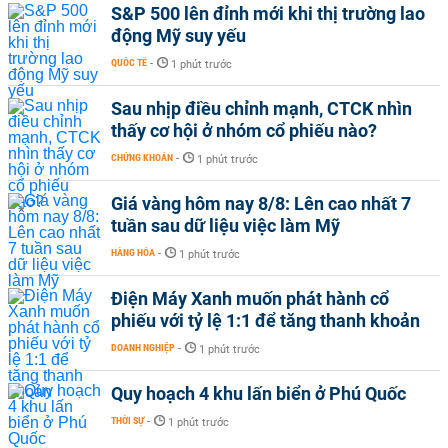
S&P 500 lên đỉnh mới khi thị trường lao
động Mỹ suy yếu
QUỐC TẾ
-
1 phút trước
Sau nhịp điều chỉnh mạnh, CTCK nhìn
thấy cơ hội ở nhóm cổ phiếu nào?
CHỨNG KHOÁN
-
1 phút trước
Giá vàng hôm nay 8/8: Lên cao nhất 7
tuần sau dữ liệu việc làm Mỹ
HÀNG HÓA
-
1 phút trước
Điện Máy Xanh muốn phát hành cổ
phiếu với tỷ lệ 1:1 để tăng thanh khoản
DOANH NGHIỆP
-
1 phút trước
Quy hoạch 4 khu lấn biển ở Phú Quốc
THỜI SỰ
-
1 phút trước