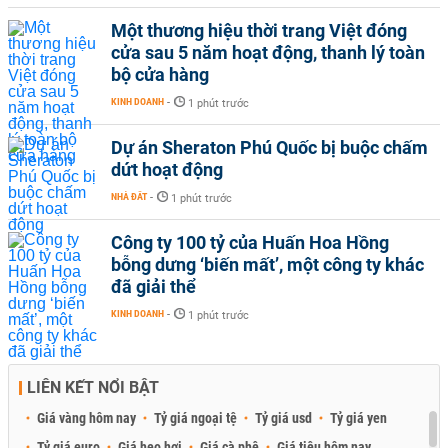
Một thương hiệu thời trang Việt đóng
cửa sau 5 năm hoạt động, thanh lý toàn
bộ cửa hàng
KINH DOANH
-
1 phút trước
Dự án Sheraton Phú Quốc bị buộc chấm
dứt hoạt động
NHÀ ĐẤT
-
1 phút trước
Công ty 100 tỷ của Huấn Hoa Hồng
bỗng dưng ‘biến mất’, một công ty khác
đã giải thể
KINH DOANH
-
1 phút trước
LIÊN KẾT NỔI BẬT
Giá vàng hôm nay
Tỷ giá ngoại tệ
Tỷ giá usd
Tỷ giá yen
Tỷ giá euro
Giá heo hơi
Giá cà phê
Giá tiêu hôm nay