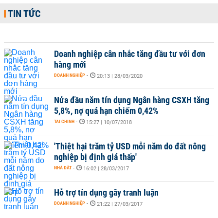
TIN TỨC
Doanh nghiệp cân nhắc tăng đầu tư với đơn
hàng mới
DOANH NGHIỆP
-
20:13 | 28/03/2020
Nửa đầu năm tín dụng Ngân hàng CSXH tăng
5,8%, nợ quá hạn chiếm 0,42%
TÀI CHÍNH
-
15:27 | 10/07/2018
'Thiệt hại trăm tỷ USD mỗi năm do đất nông
nghiệp bị định giá thấp'
NHÀ ĐẤT
-
16:02 | 28/03/2017
Hỗ trợ tín dụng gây tranh luận
DOANH NGHIỆP
-
21:22 | 27/03/2017