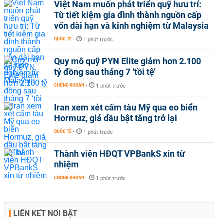
Việt Nam muốn phát triển quỹ hưu trí:
Từ tiết kiệm gia đình thành nguồn cấp
vốn dài hạn và kinh nghiệm từ Malaysia
QUỐC TẾ
-
1 phút trước
Quy mô quỹ PYN Elite giảm hơn 2.100
tỷ đồng sau tháng 7 ‘tồi tệ’
CHỨNG KHOÁN
-
1 phút trước
Iran xem xét cấm tàu Mỹ qua eo biển
Hormuz, giá dầu bật tăng trở lại
QUỐC TẾ
-
1 phút trước
Thành viên HĐQT VPBankS xin từ
nhiệm
CHỨNG KHOÁN
-
1 phút trước
LIÊN KẾT NỔI BẬT