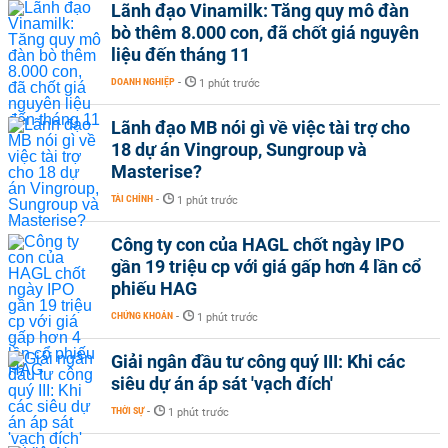
Lãnh đạo Vinamilk: Tăng quy mô đàn
bò thêm 8.000 con, đã chốt giá nguyên
liệu đến tháng 11
DOANH NGHIỆP
-
1 phút trước
Lãnh đạo MB nói gì về việc tài trợ cho
18 dự án Vingroup, Sungroup và
Masterise?
TÀI CHÍNH
-
1 phút trước
Công ty con của HAGL chốt ngày IPO
gần 19 triệu cp với giá gấp hơn 4 lần cổ
phiếu HAG
CHỨNG KHOÁN
-
1 phút trước
Giải ngân đầu tư công quý III: Khi các
siêu dự án áp sát 'vạch đích'
THỜI SỰ
-
1 phút trước