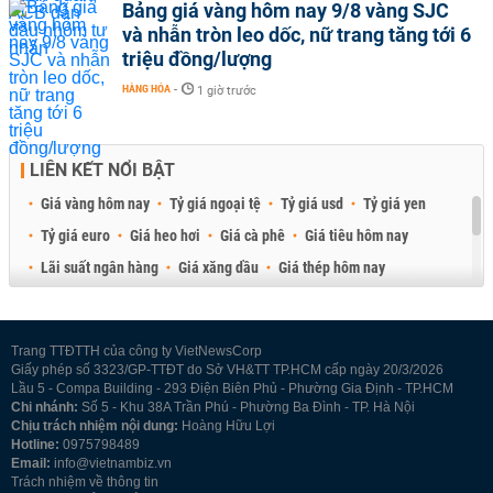
Bảng giá vàng hôm nay 9/8 vàng SJC
và nhẫn tròn leo dốc, nữ trang tăng tới 6
triệu đồng/lượng
HÀNG HÓA
-
1 giờ trước
LIÊN KẾT NỔI BẬT
Giá vàng hôm nay
Tỷ giá ngoại tệ
Tỷ giá usd
Tỷ giá yen
Tỷ giá euro
Giá heo hơi
Giá cà phê
Giá tiêu hôm nay
Lãi suất ngân hàng
Giá xăng dầu
Giá thép hôm nay
Giá sầu riêng
Giá thịt heo
Giá gạo
Giá cao su
Best Retail Brokers
Diễn đàn đầu tư Việt Nam 2026
Trang TTĐTTH của công ty VietNewsCorp
Giấy phép số 3323/GP-TTĐT do Sở VH&TT TP.HCM cấp ngày 20/3/2026
Lầu 5 - Compa Building - 293 Điện Biên Phủ - Phường Gia Định - TP.HCM
Chi nhánh:
Số 5 - Khu 38A Trần Phú - Phường Ba Đình - TP. Hà Nội
Chịu trách nhiệm nội dung:
Hoàng Hữu Lợi
Hotline:
0975798489
Email:
info@vietnambiz.vn
Trách nhiệm về thông tin