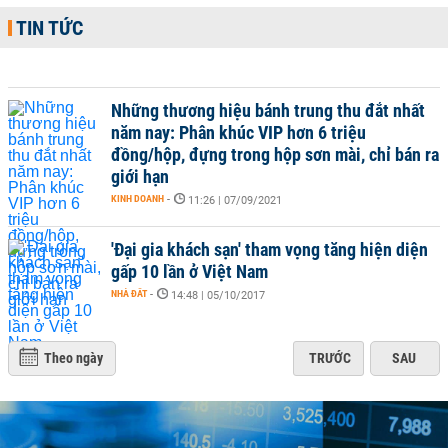
TIN TỨC
Những thương hiệu bánh trung thu đắt nhất
năm nay: Phân khúc VIP hơn 6 triệu
đồng/hộp, đựng trong hộp sơn mài, chỉ bán ra
giới hạn
KINH DOANH
-
11:26 | 07/09/2021
'Đại gia khách sạn' tham vọng tăng hiện diện
gấp 10 lần ở Việt Nam
NHÀ ĐẤT
-
14:48 | 05/10/2017
Theo ngày
TRƯỚC
SAU