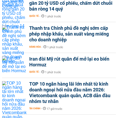
gần 20 tỷ USD cổ phiếu, chấm dứt chuỗi
bán ròng 14 quý
QUỐC TẾ
-
1 phút trước
Thanh tra Chính phủ đề nghị sớm cấp
phép nhập khẩu, sản xuất vàng miếng
cho doanh nghiệp
HÀNG HÓA
-
1 phút trước
Iran đòi Mỹ rút quân để mở lại eo biển
Hormuz
QUỐC TẾ
-
1 phút trước
TOP 10 ngân hàng lãi lớn nhất từ kinh
doanh ngoại hối nửa đầu năm 2026:
Vietcombank quán quân, ACB dẫn đầu
nhóm tư nhân
TÀI CHÍNH
-
17 giờ trước