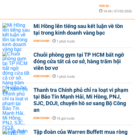
THỜI SỰ
-
16:54 | 07/05/2026
Mi Hồng lên tiếng sau kết luận về tồn
tại trong kinh doanh vàng bạc
KINH DOANH
-
1 phút trước
Chuỗi phòng gym tại TP HCM bất ngờ
đóng cửa tất cả cơ sở, hàng trăm hội
viên bơ vơ
KINH DOANH
-
1 phút trước
Thanh tra Chính phủ chỉ ra loạt vi phạm
tại Bảo Tín Mạnh Hải, Mi Hồng, PNJ,
SJC, DOJI, chuyển hồ sơ sang Bộ Công
an
KINH DOANH
-
10 giờ trước
Tập đoàn của Warren Buffett mua ròng