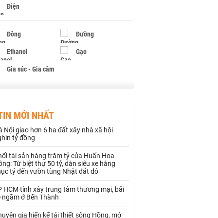
Điện
Đồng
Đường
Ethanol
Gạo
Gia súc - Gia cầm
Giấy
Gỗ
TIN MỚI NHẤT
Hạt điều
Hồ tiêu - Hạt tiêu
 Nội giao hơn 6 ha đất xây nhà xã hội
Khí đốt
ghìn tỷ đồng
hối tài sản hàng trăm tỷ của Huấn Hoa
Kim loại khác
Mắc ca
ng: Từ biệt thự 50 tỷ, dàn siêu xe hàng
hục tỷ đến vườn tùng Nhật đắt đỏ
Muối
Ngũ cốc
P HCM tính xây trung tâm thương mại, bãi
Nhựa - Hạt nhựa
e ngầm ở Bến Thành
uyên gia hiến kế tái thiết sông Hồng, mở