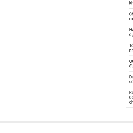
kh
Ch
ro
Hà
d
Tổ
nh
Qu
đ
Dự
s
Kế
0
c