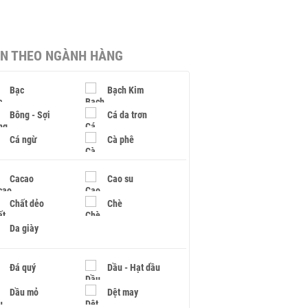
IN THEO NGÀNH HÀNG
Bạc
Bạch Kim
Bông - Sợi
Cá da trơn
Cá ngừ
Cà phê
Cacao
Cao su
Chất dẻo
Chè
Da giày
Đá quý
Dầu - Hạt dầu
Dầu mỏ
Dệt may