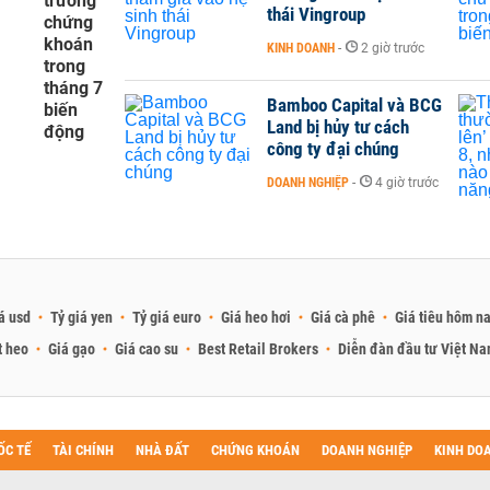
trường
thái Vingroup
chứng
khoán
KINH DOANH
-
2 giờ trước
trong
tháng 7
Bamboo Capital và BCG
biến
Land bị hủy tư cách
động
công ty đại chúng
DOANH NGHIỆP
-
4 giờ trước
á usd
Tỷ giá yen
Tỷ giá euro
Giá heo hơi
Giá cà phê
Giá tiêu hôm n
t heo
Giá gạo
Giá cao su
Best Retail Brokers
Diễn đàn đầu tư Việt N
ỐC TẾ
TÀI CHÍNH
NHÀ ĐẤT
CHỨNG KHOÁN
DOANH NGHIỆP
KINH DO