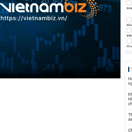
Hà
n
K
Hồ
c
T
x
Ch