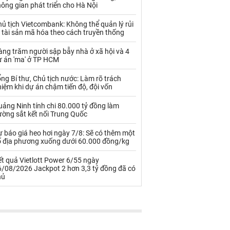
Palladium
Phân bón
ông gian phát triển cho Hà Nội
Rau - Củ -Quả
Sắt thép
ủ tịch Vietcombank: Không thể quản lý rủi
 tài sản mã hóa theo cách truyền thống
Sữa
ng trăm người sập bẫy nhà ở xã hội và 4
ự án 'ma' ở TP HCM
Than
Thức ăn chăn nuôi
ng Bí thư, Chủ tịch nước: Làm rõ trách
iệm khi dự án chậm tiến độ, đội vốn
Thủy hải sản khác
Tôm
ảng Ninh tính chi 80.000 tỷ đồng làm
Vàng
ường sắt kết nối Trung Quốc
 báo giá heo hơi ngày 7/8: Sẽ có thêm một
VLXD khác
Xăng dầu
ố địa phương xuống dưới 60.000 đồng/kg
Xi măng - Clynker
t quả Vietlott Power 6/55 ngày
6/08/2026 Jackpot 2 hơn 3,3 tỷ đồng đã có
hủ