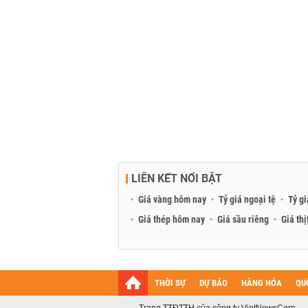
LIÊN KẾT NỔI BẬT
Giá vàng hôm nay
Tỷ giá ngoại tệ
Tỷ gi
Giá thép hôm nay
Giá sầu riêng
Giá thị
THỜI SỰ
DỰ BÁO
HÀNG HÓA
QU