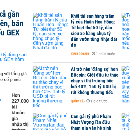
xả gần
Khối tài sản hàng trăm
iên, bán
tỷ của Huấn Hoa Hồng:
Từ biệt thự 50 tỷ, dàn
ếu GEX
siêu xe hàng chục tỷ
đến vườn tùng Nhật đắt
đỏ
KINH DOANH
-
1 phút trước
AI trở nên 'đáng sợ' hơn
g với tổng giá
Bitcoin: Giới đầu tư tháo
đó cổ phiếu
chạy vì thị trường bốc
hơi 40%, 150 tỷ USD bị
rút không thương tiếc
Hơn
227.000
QUỐC TẾ
-
1 giờ trước
tài
khoản
Con gái tỷ phú Phạm
gia
Nhật Vượng lần đầu
nhập thị
tham gia vào hệ sinh