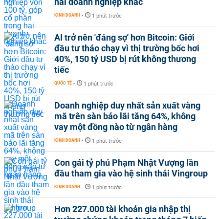
hai doanh nghiệp khác
KINH DOANH
-
1 phút trước
AI trở nên 'đáng sợ' hơn Bitcoin: Giới
đầu tư tháo chạy vì thị trường bốc hơi
40%, 150 tỷ USD bị rút không thương
tiếc
QUỐC TẾ
-
1 phút trước
Doanh nghiệp duy nhất sản xuất vàng
mã trên sàn báo lãi tăng 64%, không
vay một đồng nào từ ngân hàng
KINH DOANH
-
1 phút trước
Con gái tỷ phú Phạm Nhật Vượng lần
đầu tham gia vào hệ sinh thái Vingroup
KINH DOANH
-
1 phút trước
Hơn 227.000 tài khoản gia nhập thị