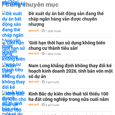
Cùng chuyên mục
Đề xuất dự án bất động sản đang thế
chấp ngân hàng vẫn được chuyển
nhượng
NHÀ ĐẤT
-
1 phút trước
'Giới hạn thời hạn sử dụng không biến
chung cư thành tiêu sản'
NHÀ ĐẤT
-
1 phút trước
Nam Long khẳng định không thay đổi kế
hoạch kinh doanh 2026, tính bán vốn một
số dự án
NHÀ ĐẤT
-
3 giờ trước
Kinh Bắc dự kiến cho thuê tối thiểu 100
ha đất công nghiệp trong nửa cuối năm
NHÀ ĐẤT
-
4 giờ trước