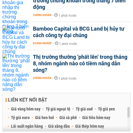
trường chứng khoán trong tháng 7 biến
động
CHỨNG KHOÁN
-
1 phút trước
Bamboo Capital và BCG Land bị hủy tư
cách công ty đại chúng
DOANH NGHIỆP
-
1 phút trước
Thị trường thường ‘phất lên’ trong tháng
8, nhóm ngành nào có tiềm năng dẫn
sóng?
CHỨNG KHOÁN
-
1 phút trước
LIÊN KẾT NỔI BẬT
Giá vàng hôm nay
Tỷ giá ngoại tệ
Tỷ giá usd
Tỷ giá yen
Tỷ giá euro
Giá heo hơi
Giá cà phê
Giá tiêu hôm nay
Lãi suất ngân hàng
Giá xăng dầu
Giá thép hôm nay