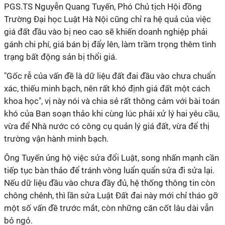
PGS.TS Nguyễn Quang Tuyến, Phó Chủ tịch Hội đồng
Trường Đại học Luật Hà Nội cũng chỉ ra hệ quả của việc
giá đất đầu vào bị neo cao sẽ khiến doanh nghiệp phải
gánh chi phí, giá bán bị đẩy lên, làm trầm trọng thêm tình
trạng bất động sản bị thổi giá.
"Gốc rễ của vấn đề là dữ liệu đất đai đầu vào chưa chuẩn
xác, thiếu minh bạch, nên rất khó định giá đất một cách
khoa học", vị này nói và chia sẻ rất thông cảm với bài toán
khó của Ban soạn thảo khi cùng lúc phải xử lý hai yêu cầu,
vừa để Nhà nước có công cụ quản lý giá đất, vừa để thị
trường vận hành minh bạch.
Ông Tuyến ủng hộ việc sửa đổi Luật, song nhấn mạnh cần
tiếp tục bàn thảo để tránh vòng luẩn quẩn sửa đi sửa lại.
Nếu dữ liệu đầu vào chưa đầy đủ, hệ thống thông tin còn
chông chênh, thì lần sửa Luật Đất đai này mới chỉ tháo gỡ
một số vấn đề trước mắt, còn những căn cốt lâu dài vẫn
bỏ ngỏ.