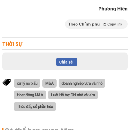
Phương Hiền
Theo
Chính phủ
Copy link
THỜI SỰ
Chia sẻ
xử lý nợ xấu
M&A
doanh nghiệp vừa và nhỏ
Hoạt động M&A
Luật Hỗ trợ DN nhỏ và vừa
Thúc đẩy cổ phần hóa