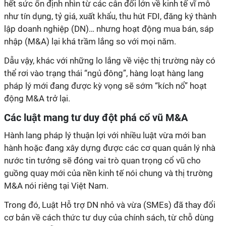
hết sức ổn định nhìn từ các cân đối lớn về kinh tế vĩ mô
như tín dụng, tỷ giá, xuất khẩu, thu hút FDI, đăng ký thành
lập doanh nghiệp (DN)… nhưng hoạt động mua bán, sáp
nhập (M&A) lại khá trầm lắng so với mọi năm.
Dẫu vậy, khác với những lo lắng về việc thị trường này có
thể rơi vào trạng thái “ngủ đông”, hàng loạt hàng lang
pháp lý mới đang được kỳ vọng sẽ sớm “kích nổ” hoạt
động M&A trở lại.
Các luật mang tư duy đột phá cổ vũ M&A
Hành lang pháp lý thuận lợi với nhiều luật vừa mới ban
hành hoặc đang xây dựng được các cơ quan quản lý nhà
nước tin tưởng sẽ đóng vai trò quan trọng cổ vũ cho
guồng quay mới của nền kinh tế nói chung và thị trường
M&A nói riêng tại Việt Nam.
Trong đó, Luật Hỗ trợ DN nhỏ và vừa (SMEs) đã thay đổi
cơ bản về cách thức tư duy của chính sách, từ chỗ dùng