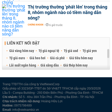
Thị trường thường ‘phất lên’ trong tháng
8, nhóm ngành nào có tiềm năng dẫn
sóng?
CHỨNG KHOÁN
-
6 giờ trước
LIÊN KẾT NỔI BẬT
Giá vàng hôm nay
Tỷ giá ngoại tệ
Tỷ giá usd
Tỷ giá yen
Tỷ giá euro
Giá heo hơi
Giá cà phê
Giá tiêu hôm nay
Lãi suất ngân hàng
Giá xăng dầu
Giá thép hôm nay
Giá sầu riêng
Giá thịt heo
Giá gạo
Giá cao su
Best Retail Brokers
Diễn đàn đầu tư Việt Nam 2026
Trang TTĐTTH của công ty VietNewsCorp
Giấy phép số 3323/GP-TTĐT do Sở VH&TT TP.HCM cấp ngày 20/3/2026
Lầu 5 - Compa Building - 293 Điện Biên Phủ - Phường Gia Định - TP.HCM
Chi nhánh:
Số 5 - Khu 38A Trần Phú - Phường Ba Đình - TP. Hà Nội
Chịu trách nhiệm nội dung:
Hoàng Hữu Lợi
Hotline:
0975798489
Email:
info@vietnambiz.vn