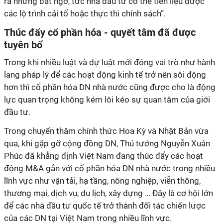
ra những bất ngờ, tức nhà đầu tư có thể tiên liệu được
các lộ trình cải tổ hoặc thực thi chính sách”.
Thúc đẩy cổ phần hóa - quyết tâm đã được
tuyên bố
Trong khi nhiều luật và dự luật mới đóng vai trò như hành
lang pháp lý để các hoạt động kinh tế trở nên sôi động
hơn thì cổ phần hóa DN nhà nước cũng được cho là động
lực quan trọng không kém lôi kéo sự quan tâm của giới
đầu tư.
Trong chuyến thăm chính thức Hoa Kỳ và Nhật Bản vừa
qua, khi gặp gỡ cộng đồng DN, Thủ tướng Nguyễn Xuân
Phúc đã khẳng định Việt Nam đang thúc đẩy các hoạt
động M&A gắn với cổ phần hóa DN nhà nước trong nhiều
lĩnh vực như vận tải, hạ tầng, nông nghiệp, viễn thông,
thương mại, dịch vụ, du lịch, xây dựng … Đây là cơ hội lớn
để các nhà đầu tư quốc tế trở thành đối tác chiến lược
của các DN tại Việt Nam trong nhiều lĩnh vực.