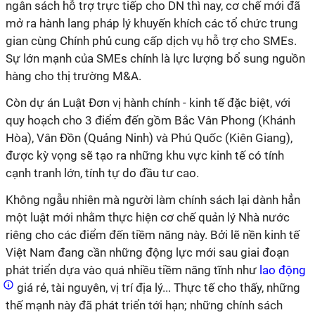
ngân sách hỗ trợ trực tiếp cho DN thì nay, cơ chế mới đã
mở ra hành lang pháp lý khuyến khích các tổ chức trung
gian cùng Chính phủ cung cấp dịch vụ hỗ trợ cho SMEs.
Sự lớn mạnh của SMEs chính là lực lượng bổ sung nguồn
hàng cho thị trường M&A.
Còn dự án Luật Đơn vị hành chính - kinh tế đặc biệt, với
quy hoạch cho 3 điểm đến gồm Bắc Vân Phong (Khánh
Hòa), Vân Đồn (Quảng Ninh) và Phú Quốc (Kiên Giang),
được kỳ vọng sẽ tạo ra những khu vực kinh tế có tính
cạnh tranh lớn, tính tự do đầu tư cao.
Không ngẫu nhiên mà người làm chính sách lại dành hẳn
một luật mới nhằm thực hiện cơ chế quản lý Nhà nước
riêng cho các điểm đến tiềm năng này. Bởi lẽ nền kinh tế
Việt Nam đang cần những động lực mới sau giai đoạn
phát triển dựa vào quá nhiều tiềm năng tĩnh như
lao động
giá rẻ, tài nguyên, vị trí địa lý... Thực tế cho thấy, những
thế mạnh này đã phát triển tới hạn; những chính sách