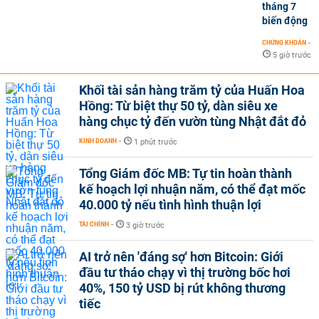
tháng 7
biến động
CHỨNG KHOÁN
-
5 giờ trước
Khối tài sản hàng trăm tỷ của Huấn Hoa
Hồng: Từ biệt thự 50 tỷ, dàn siêu xe
hàng chục tỷ đến vườn tùng Nhật đắt đỏ
KINH DOANH
-
1 phút trước
Tổng Giám đốc MB: Tự tin hoàn thành
kế hoạch lợi nhuận năm, có thể đạt mốc
40.000 tỷ nếu tình hình thuận lợi
TÀI CHÍNH
-
3 giờ trước
AI trở nên 'đáng sợ' hơn Bitcoin: Giới
đầu tư tháo chạy vì thị trường bốc hơi
40%, 150 tỷ USD bị rút không thương
tiếc