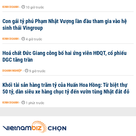
KINH DOANH
-
10 giờ trước
Con gái tỷ phú Phạm Nhật Vượng lần đầu tham gia vào hệ
sinh thái Vingroup
KINH DOANH
-
4 giờ trước
Hoá chất Đức Giang công bố hai ứng viên HĐQT, cổ phiếu
DGC tăng trần
DOANH NGHIỆP
-
9 giờ trước
Khối tài sản hàng trăm tỷ của Huấn Hoa Hồng: Từ biệt thự
50 tỷ, dàn siêu xe hàng chục tỷ đến vườn tùng Nhật đắt đỏ
KINH DOANH
-
1 phút trước