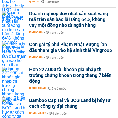
QUỐC TẾ
-
4 giờ trước
Doanh nghiệp duy nhất sản xuất vàng
mã trên sàn báo lãi tăng 64%, không
vay một đồng nào từ ngân hàng
KINH DOANH
-
4 giờ trước
Con gái tỷ phú Phạm Nhật Vượng lần
đầu tham gia vào hệ sinh thái Vingroup
KINH DOANH
-
4 giờ trước
Hơn 227.000 tài khoản gia nhập thị
trường chứng khoán trong tháng 7 biến
động
CHỨNG KHOÁN
-
5 giờ trước
Bamboo Capital và BCG Land bị hủy tư
cách công ty đại chúng
DOANH NGHIỆP
-
6 giờ trước