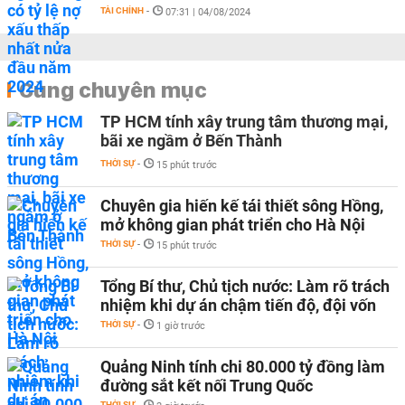
TÀI CHÍNH
-
07:31 | 04/08/2024
Cùng chuyên mục
TP HCM tính xây trung tâm thương mại,
bãi xe ngầm ở Bến Thành
THỜI SỰ
-
15 phút trước
Chuyên gia hiến kế tái thiết sông Hồng,
mở không gian phát triển cho Hà Nội
THỜI SỰ
-
15 phút trước
Tổng Bí thư, Chủ tịch nước: Làm rõ trách
nhiệm khi dự án chậm tiến độ, đội vốn
THỜI SỰ
-
1 giờ trước
Quảng Ninh tính chi 80.000 tỷ đồng làm
đường sắt kết nối Trung Quốc
THỜI SỰ