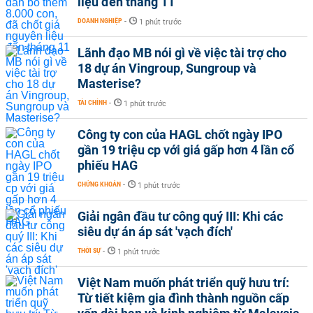
liệu đến tháng 11
DOANH NGHIỆP
-
1 phút trước
Lãnh đạo MB nói gì về việc tài trợ cho
18 dự án Vingroup, Sungroup và
Masterise?
TÀI CHÍNH
-
1 phút trước
Công ty con của HAGL chốt ngày IPO
gần 19 triệu cp với giá gấp hơn 4 lần cổ
phiếu HAG
CHỨNG KHOÁN
-
1 phút trước
Giải ngân đầu tư công quý III: Khi các
siêu dự án áp sát 'vạch đích'
THỜI SỰ
-
1 phút trước
Việt Nam muốn phát triển quỹ hưu trí:
Từ tiết kiệm gia đình thành nguồn cấp