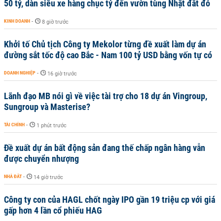
50 tỷ, dàn siêu xe hàng chục tỷ đến vườn tùng Nhật đắt đỏ
KINH DOANH
-
8 giờ trước
Khởi tố Chủ tịch Công ty Mekolor từng đề xuất làm dự án
đường sắt tốc độ cao Bắc - Nam 100 tỷ USD bằng vốn tự có
DOANH NGHIỆP
-
16 giờ trước
Lãnh đạo MB nói gì về việc tài trợ cho 18 dự án Vingroup,
Sungroup và Masterise?
TÀI CHÍNH
-
1 phút trước
Đề xuất dự án bất động sản đang thế chấp ngân hàng vẫn
được chuyển nhượng
NHÀ ĐẤT
-
14 giờ trước
Công ty con của HAGL chốt ngày IPO gần 19 triệu cp với giá
gấp hơn 4 lần cổ phiếu HAG