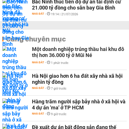
Bắc Ninh thúc tiến độ dự án tái định cư
21.000 tỷ đồng cho sân bay Gia Bình
NHÀ ĐẤT
-
19:14 | 21/07/2026
Cùng chuyên mục
Một doanh nghiệp trúng thầu hai khu đô
thị hơn 36.000 tỷ ở Mũi Né
NHÀ ĐẤT
-
1 phút trước
Hà Nội giao hơn 6 ha đất xây nhà xã hội
nghìn tỷ đồng
NHÀ ĐẤT
-
7 giờ trước
Hàng trăm người sập bẫy nhà ở xã hội và
4 dự án 'ma' ở TP HCM
NHÀ ĐẤT
-
9 giờ trước
Đề xuất dự án bất động sản đang thế