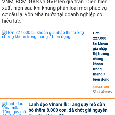
VNM, BCM, GAS và GVR lên giá trần. Diễn biến
xuất hiện sau khi khung phân loại mới phục vụ
cơ cấu lại vốn Nhà nước tại doanh nghiệp có
hiệu lực.
Hơn
227.000
tài khoản
gia nhập
thị trường
chứng
khoán
trong
tháng 7
biến động
CHỨNG KHOÁN
-
13 giờ trước
Lãnh đạo Vinamilk: Tăng quy mô đàn
bò thêm 8.000 con, đã chốt giá nguyên