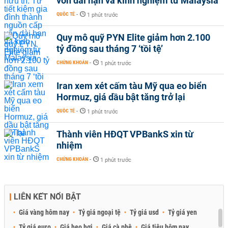
vốn dài hạn và kinh nghiệm từ Malaysia
QUỐC TẾ
-
1 phút trước
Quy mô quỹ PYN Elite giảm hơn 2.100
tỷ đồng sau tháng 7 ‘tồi tệ’
CHỨNG KHOÁN
-
1 phút trước
Iran xem xét cấm tàu Mỹ qua eo biển
Hormuz, giá dầu bật tăng trở lại
QUỐC TẾ
-
1 phút trước
Thành viên HĐQT VPBankS xin từ
nhiệm
CHỨNG KHOÁN
-
1 phút trước
LIÊN KẾT NỔI BẬT
Giá vàng hôm nay
Tỷ giá ngoại tệ
Tỷ giá usd
Tỷ giá yen
Tỷ giá euro
Giá heo hơi
Giá cà phê
Giá tiêu hôm nay