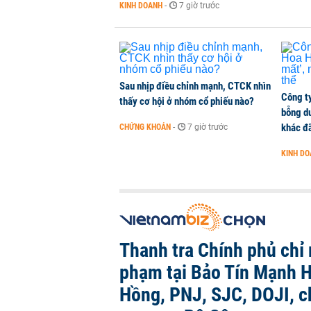
KINH DOANH
-
7 giờ trước
Sau nhịp điều chỉnh mạnh, CTCK nhìn
Công t
thấy cơ hội ở nhóm cổ phiếu nào?
bỗng dư
khác đã
CHỨNG KHOÁN
-
7 giờ trước
KINH D
Thanh tra Chính phủ chỉ r
phạm tại Bảo Tín Mạnh H
Hồng, PNJ, SJC, DOJI, 