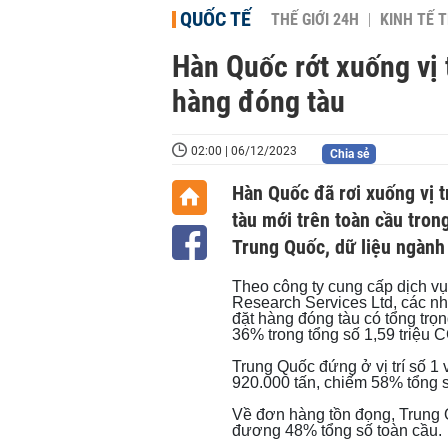
QUỐC TẾ
THẾ GIỚI 24H
KINH TẾ T
Hàn Quốc rớt xuống vị t
hàng đóng tàu
02:00 | 06/12/2023
Chia sẻ
Hàn Quốc đã rơi xuống vị t
tàu mới trên toàn cầu tron
Trung Quốc, dữ liệu ngành
Theo công ty cung cấp dịch vụ
Research Services Ltd, các 
đặt hàng đóng tàu có tổng trọ
36% trong tổng số 1,59 triệu C
Trung Quốc đứng ở vị trí số 1
920.000 tấn, chiếm 58% tổng 
Về đơn hàng tồn đọng, Trung 
đương 48% tổng số toàn cầu.