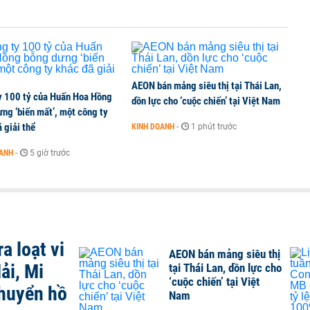
AEON bán mảng siêu thị tại Thái Lan,
y 100 tỷ của Huấn Hoa Hồng
dồn lực cho ‘cuộc chiến’ tại Việt Nam
ng ‘biến mất’, một công ty
 giải thể
KINH DOANH
-
1 phút trước
OANH
-
5 giờ trước
a loạt vi
AEON bán mảng siêu thị
ải, Mi
tại Thái Lan, dồn lực cho
‘cuộc chiến’ tại Việt
chuyển hồ
Nam