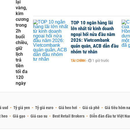
lại
vàng,
kim
cương
TOP 10 ngân hàng lãi
trong
lớn nhất từ kinh doanh
2h
ngoại hối nửa đầu năm
buổi
2026: Vietcombank
chiều,
quán quân, ACB dẫn đầu
giữ
nhóm tư nhân
lịch
trả
TÀI CHÍNH
-
1 giờ trước
tiền
tối đa
120
ngày
á usd
Tỷ giá yen
Tỷ giá euro
Giá heo hơi
Giá cà phê
Giá tiêu hôm n
t heo
Giá gạo
Giá cao su
Best Retail Brokers
Diễn đàn đầu tư Việt N