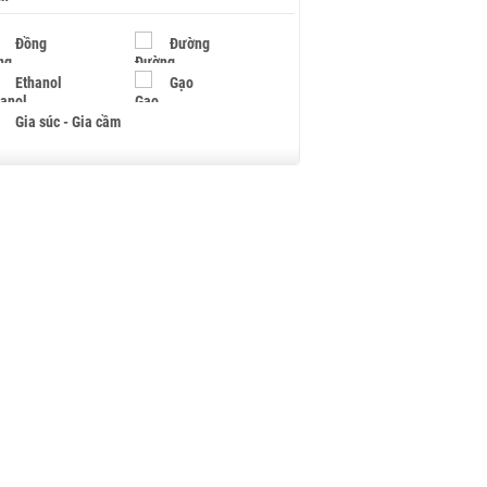
Đồng
Đường
Ethanol
Gạo
Gia súc - Gia cầm
Giấy
Gỗ
Hạt điều
Hồ tiêu - Hạt tiêu
Khí đốt
Kim loại khác
Mắc ca
Muối
Ngũ cốc
Nhựa - Hạt nhựa
Palladium
Phân bón