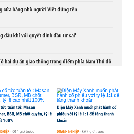
g cửa hàng nhờ người Việt đứng tên
g dầu khí với quyết định đầu tư sai'
 độ hai dự án giao thông trọng điểm phía Nam Thủ đô
 tức tuần tới: Masan
Điện Máy Xanh muốn phát hành cổ
er, BSR, MB chốt quyền, tỷ lệ
phiếu với tỷ lệ 1:1 để tăng thanh
ất 100%
khoản
NGHIỆP
-
1 giờ trước
DOANH NGHIỆP
-
7 giờ trước