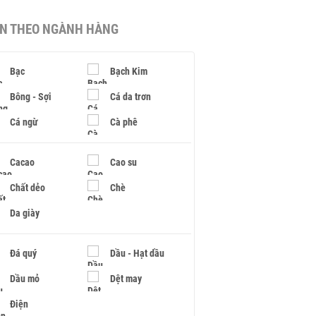
IN THEO NGÀNH HÀNG
Bạc
Bạch Kim
Bông - Sợi
Cá da trơn
Cá ngừ
Cà phê
Cacao
Cao su
Chất dẻo
Chè
Da giày
Đá quý
Dầu - Hạt dầu
Dầu mỏ
Dệt may
Điện