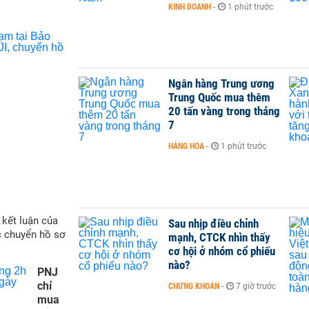
KINH DOANH
-
1 phút trước
Ngân hàng Trung ương
Trung Quốc mua thêm
20 tấn vàng trong tháng
7
HÀNG HÓA
-
1 phút trước
 kết luận của
Sau nhịp điều chỉnh
c chuyển hồ sơ
mạnh, CTCK nhìn thấy
cơ hội ở nhóm cổ phiếu
nào?
PNJ
chỉ
CHỨNG KHOÁN
-
7 giờ trước
mua