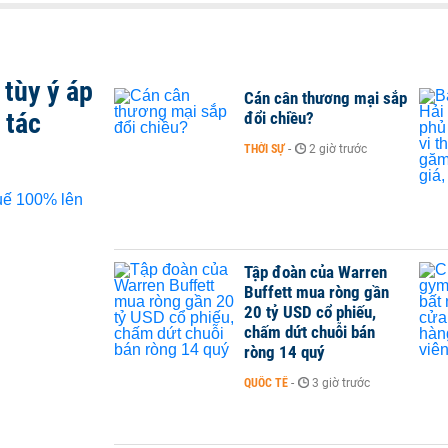
tùy ý áp
Cán cân thương mại sắp
 tác
đổi chiều?
THỜI SỰ
-
2 giờ trước
Tập đoàn của Warren
Buffett mua ròng gần
20 tỷ USD cổ phiếu,
chấm dứt chuỗi bán
ròng 14 quý
QUỐC TẾ
-
3 giờ trước