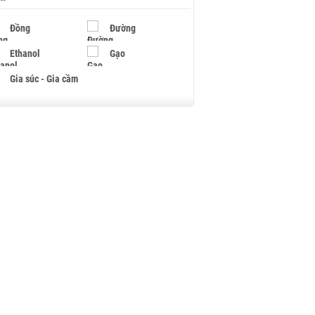
Đồng
Đường
Ethanol
Gạo
Gia súc - Gia cầm
Giấy
Gỗ
Hạt điều
Hồ tiêu - Hạt tiêu
Khí đốt
Kim loại khác
Mắc ca
Muối
Ngũ cốc
Nhựa - Hạt nhựa
Palladium
Phân bón