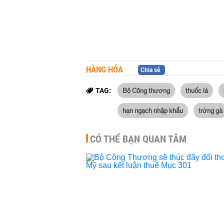
HÀNG HÓA
Chia sẻ
Bộ Công thương
thuốc lá
TAG:
hạn ngạch nhập khẩu
trứng gà
CÓ THỂ BẠN QUAN TÂM