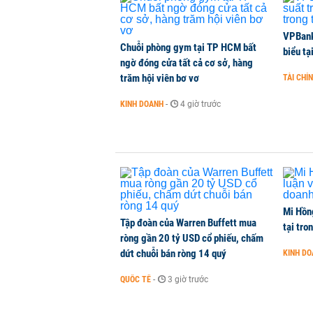
VPBank 
Chuỗi phòng gym tại TP HCM bất
biểu tạ
ngờ đóng cửa tất cả cơ sở, hàng
trăm hội viên bơ vơ
TÀI CHÍ
KINH DOANH
-
4 giờ trước
Mi Hồng
Tập đoàn của Warren Buffett mua
tại tro
ròng gần 20 tỷ USD cổ phiếu, chấm
dứt chuỗi bán ròng 14 quý
KINH D
QUỐC TẾ
-
3 giờ trước