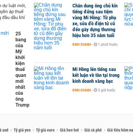
Chân dung ông chủ kín
 dự luật mới,
tiếng đứng sau tiệm
yền áp thuế
vàng Mi Hồng: Từ phụ
g đầu dầu khí
xe, sửa đồ điện tử cũ
đến gây dựng thương
25
hiệu hơn 35 năm tuổi
bang
KINH DOANH
-
1 phút trước
của
Mỹ
khởi
kiện
Mi Hồng lên tiếng sau
thuế
kết luận về tồn tại trong
quan
kinh doanh vàng bạc
mới
nhất
KINH DOANH
-
3 giờ trước
của
ông
Trump
á usd
Tỷ giá yen
Tỷ giá euro
Giá heo hơi
Giá cà phê
Giá tiêu hôm n