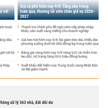
Giá cà phê hôm nay 9/8: Tăng nhẹ trong
i với
tuần qua, thương lái sớm chào giá vụ 2026-
2027
inh hoạt
Thanh tra Chính phủ đề nghị sớm cấp phép nhập
khẩu, sản xuất vàng miếng cho doanh nghiệp
xăng dầu
Giá heo hơi hôm nay 9/8: Đà giảm kéo dài, nhiều địa
phương xuống dưới 60.000 đồng/kg trong tuần qua
giờ với hộ
Bảng giá vàng hôm nay 9/8 vàng SJC và nhẫn tròn
leo dốc, nữ trang tăng tới 6 triệu đồng/lượng
á thép
Xuất khẩu đất hiếm của Trung Quốc sang Nhật Bản
và Mỹ giảm mạnh
hòng xử lý 363 nhà, đất dôi dư