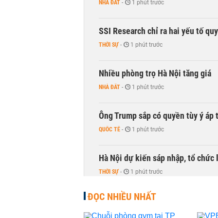
NHÀ ĐẤT
-
1 phút trước
SSI Research chỉ ra hai yếu tố qu
THỜI SỰ
-
1 phút trước
Nhiều phòng trọ Hà Nội tăng giá
NHÀ ĐẤT
-
1 phút trước
Ông Trump sắp có quyền tùy ý áp 
QUỐC TẾ
-
1 phút trước
Hà Nội dự kiến sáp nhập, tổ chức 
THỜI SỰ
-
1 phút trước
ĐỌC NHIỀU NHẤT