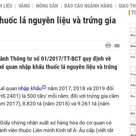
 LIỆU
VÀNG
NÔNG SẢN
BÁO CÁO NGÀNH HÀNG
GIAO T
T
uốc lá nguyên liệu và trứng gia
ành Thông tư số 01/2017/TT-BCT quy định về
uế quan nhập khẩu thuốc lá nguyên liệu và trứng
uế quan
nhập khẩu
năm 2017, 2018 và 2019 đối
 HS 2401) là 500 tấn/ mỗi năm; đối với trứng gia cầm
ăm 2017), 8.820 tá (năm 2018) và 9.261 tá (năm
Giấy chứng nhận xuất xứ hàng hóa do cơ quan có
h viên thuộc Liên minh Kinh tế Á- Âu cấp (viết tắt