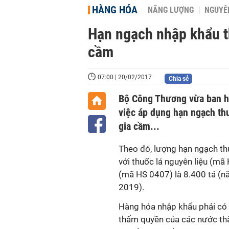
HÀNG HÓA
NĂNG LƯỢNG
NGUYÊN
Hạn ngạch nhập khẩu th
cầm
07:00 | 20/02/2017
Chia sẻ
Bộ Công Thương vừa ban h
việc áp dụng hạn ngạch th
gia cầm...
Theo đó, lượng hạn ngạch th
với thuốc lá nguyên liệu (mã
(mã HS 0407) là 8.400 tá (n
2019).
Hàng hóa nhập khẩu phải có 
thẩm quyền của các nước thàn