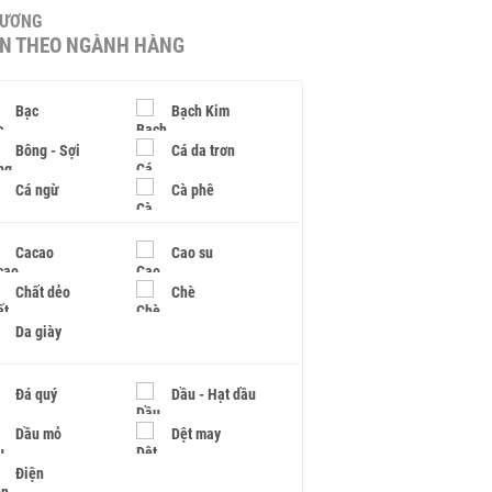
HƯƠNG
IN THEO NGÀNH HÀNG
Bạc
Bạch Kim
Bông - Sợi
Cá da trơn
Cá ngừ
Cà phê
Cacao
Cao su
Chất dẻo
Chè
Da giày
Đá quý
Dầu - Hạt dầu
Dầu mỏ
Dệt may
Điện