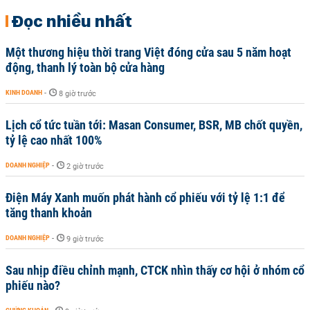
Đọc nhiều nhất
Một thương hiệu thời trang Việt đóng cửa sau 5 năm hoạt
động, thanh lý toàn bộ cửa hàng
KINH DOANH
-
8 giờ trước
Lịch cổ tức tuần tới: Masan Consumer, BSR, MB chốt quyền,
tỷ lệ cao nhất 100%
DOANH NGHIỆP
-
2 giờ trước
Điện Máy Xanh muốn phát hành cổ phiếu với tỷ lệ 1:1 để
tăng thanh khoản
DOANH NGHIỆP
-
9 giờ trước
Sau nhịp điều chỉnh mạnh, CTCK nhìn thấy cơ hội ở nhóm cổ
phiếu nào?