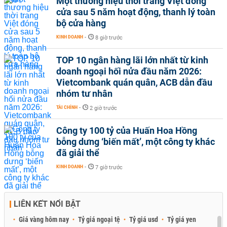
Một thương hiệu thời trang Việt đóng
cửa sau 5 năm hoạt động, thanh lý toàn
bộ cửa hàng
KINH DOANH
-
8 giờ trước
TOP 10 ngân hàng lãi lớn nhất từ kinh
doanh ngoại hối nửa đầu năm 2026:
Vietcombank quán quân, ACB dẫn đầu
nhóm tư nhân
TÀI CHÍNH
-
2 giờ trước
Công ty 100 tỷ của Huấn Hoa Hồng
bỗng dưng ‘biến mất’, một công ty khác
đã giải thể
KINH DOANH
-
7 giờ trước
LIÊN KẾT NỔI BẬT
Giá vàng hôm nay
Tỷ giá ngoại tệ
Tỷ giá usd
Tỷ giá yen