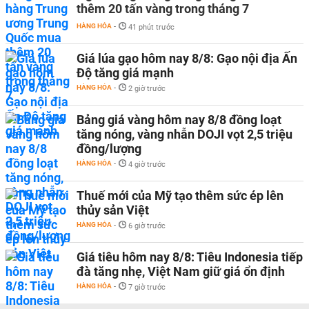
thêm 20 tấn vàng trong tháng 7
HÀNG HÓA
-
41 phút trước
Giá lúa gạo hôm nay 8/8: Gạo nội địa Ấn
Độ tăng giá mạnh
HÀNG HÓA
-
2 giờ trước
Bảng giá vàng hôm nay 8/8 đồng loạt
tăng nóng, vàng nhẫn DOJI vọt 2,5 triệu
đồng/lượng
HÀNG HÓA
-
4 giờ trước
Thuế mới của Mỹ tạo thêm sức ép lên
thủy sản Việt
HÀNG HÓA
-
6 giờ trước
Giá tiêu hôm nay 8/8: Tiêu Indonesia tiếp
đà tăng nhẹ, Việt Nam giữ giá ổn định
HÀNG HÓA
-
7 giờ trước