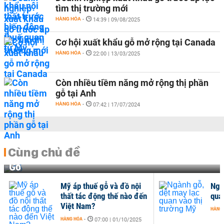
tìm thị trường mới
HÀNG HÓA
-
14:39 | 09/08/2025
Cơ hội xuất khẩu gỗ mở rộng tại Canada
HÀNG HÓA
-
22:00 | 13/03/2025
Còn nhiều tiềm năng mở rộng thị phần
gỗ tại Anh
HÀNG HÓA
-
07:42 | 17/07/2024
Cùng chủ đề
Gỗ
Mỹ áp thuế gỗ và đồ nội
Ngà
thất tác động thế nào đến
qua
Việt Nam?
HÀNG
HÀNG HÓA
-
07:00 | 01/10/2025