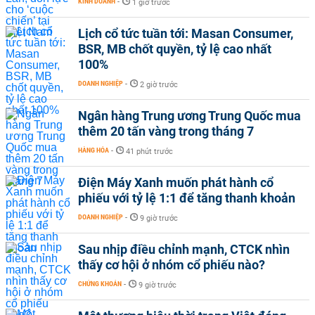
KINH DOANH
-
1 giờ trước
Lịch cổ tức tuần tới: Masan Consumer,
BSR, MB chốt quyền, tỷ lệ cao nhất
100%
DOANH NGHIỆP
-
2 giờ trước
Ngân hàng Trung ương Trung Quốc mua
thêm 20 tấn vàng trong tháng 7
HÀNG HÓA
-
41 phút trước
Điện Máy Xanh muốn phát hành cổ
phiếu với tỷ lệ 1:1 để tăng thanh khoản
DOANH NGHIỆP
-
9 giờ trước
Sau nhịp điều chỉnh mạnh, CTCK nhìn
thấy cơ hội ở nhóm cổ phiếu nào?
CHỨNG KHOÁN
-
9 giờ trước