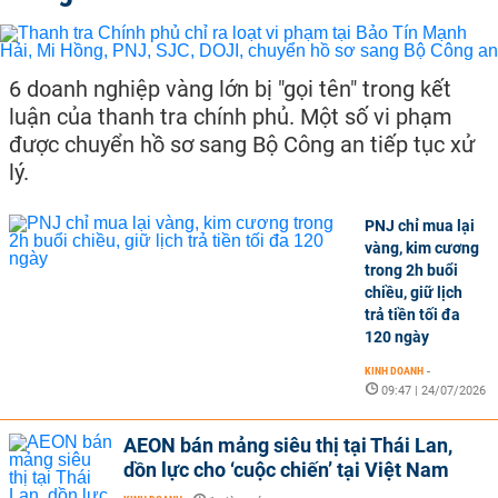
6 doanh nghiệp vàng lớn bị "gọi tên" trong kết
luận của thanh tra chính phủ. Một số vi phạm
được chuyển hồ sơ sang Bộ Công an tiếp tục xử
lý.
PNJ chỉ mua lại
vàng, kim cương
trong 2h buổi
chiều, giữ lịch
trả tiền tối đa
120 ngày
KINH DOANH
-
09:47 | 24/07/2026
AEON bán mảng siêu thị tại Thái Lan,
dồn lực cho ‘cuộc chiến’ tại Việt Nam