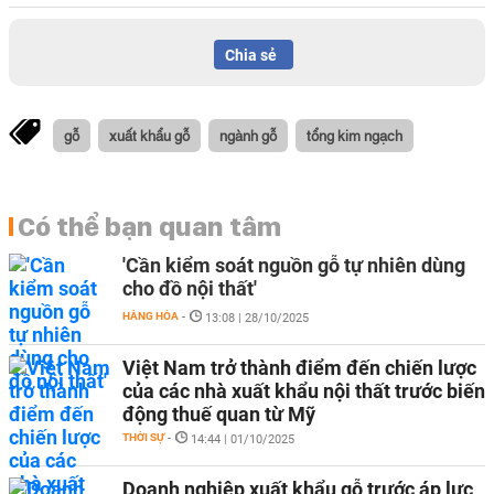
Chia sẻ
gỗ
xuất khẩu gỗ
ngành gỗ
tổng kim ngạch
Có thể bạn quan tâm
'Cần kiểm soát nguồn gỗ tự nhiên dùng
cho đồ nội thất'
HÀNG HÓA
-
13:08 | 28/10/2025
Việt Nam trở thành điểm đến chiến lược
của các nhà xuất khẩu nội thất trước biến
động thuế quan từ Mỹ
THỜI SỰ
-
14:44 | 01/10/2025
Doanh nghiệp xuất khẩu gỗ trước áp lực