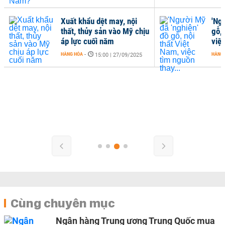
Xuất khẩu dệt may, nội
'Ng
thất, thủy sản vào Mỹ chịu
gỗ, 
áp lực cuối năm
việc
HÀNG HÓA
-
HÀNG
15:00 | 27/09/2025
Cùng chuyên mục
Ngân hàng Trung ương Trung Quốc mua