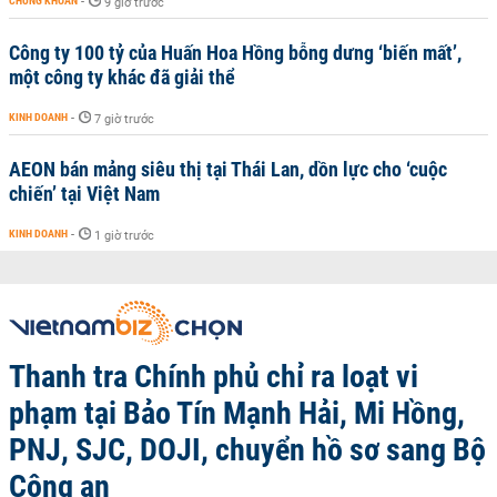
CHỨNG KHOÁN
-
9 giờ trước
Công ty 100 tỷ của Huấn Hoa Hồng bỗng dưng ‘biến mất’,
một công ty khác đã giải thể
KINH DOANH
-
7 giờ trước
AEON bán mảng siêu thị tại Thái Lan, dồn lực cho ‘cuộc
chiến’ tại Việt Nam
KINH DOANH
-
1 giờ trước
Thanh tra Chính phủ chỉ ra loạt vi
phạm tại Bảo Tín Mạnh Hải, Mi Hồng,
PNJ, SJC, DOJI, chuyển hồ sơ sang Bộ
Công an