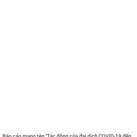
Báo cáo mang tên "Tác động của đại dịch COVID-19 đến