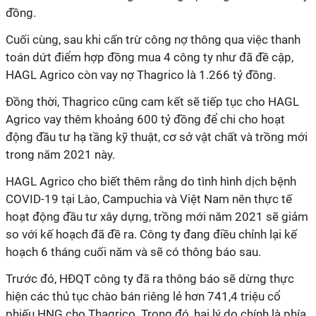
đồng.
Cuối cùng, sau khi cấn trừ công nợ thông qua việc thanh
toán dứt điểm hợp đồng mua 4 công ty như đã đề cập,
HAGL Agrico còn vay nợ Thagrico là 1.266 tỷ đồng.
Đồng thời, Thagrico cũng cam kết sẽ tiếp tục cho HAGL
Agrico vay thêm khoảng 600 tỷ đồng để chi cho hoạt
động đầu tư hạ tầng kỹ thuật, cơ sở vật chất và trồng mới
trong năm 2021 này.
HAGL Agrico cho biết thêm rằng do tình hình dịch bệnh
COVID-19 tại Lào, Campuchia và Việt Nam nên thực tế
hoạt động đầu tư xây dựng, trồng mới năm 2021 sẽ giảm
so với kế hoạch đã đề ra. Công ty đang điều chỉnh lại kế
hoạch 6 tháng cuối năm và sẽ có thông báo sau.
Trước đó, HĐQT công ty đã ra thông báo sẽ dừng thực
hiện các thủ tục chào bán riêng lẻ hơn 741,4 triệu cổ
phiếu HNG cho Thagrico. Trong đó, hai lý do chính là phía