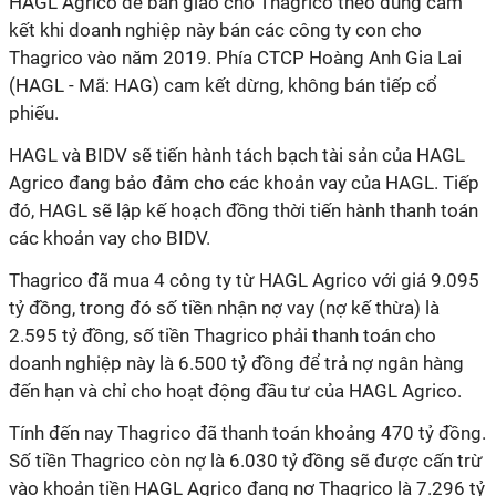
HAGL Agrico để bàn giao cho Thagrico theo đúng cam
kết khi doanh nghiệp này bán các công ty con cho
Thagrico vào năm 2019. Phía CTCP Hoàng Anh Gia Lai
(HAGL - Mã: HAG) cam kết dừng, không bán tiếp cổ
phiếu.
HAGL và BIDV sẽ tiến hành tách bạch tài sản của HAGL
Agrico đang bảo đảm cho các khoản vay của HAGL. Tiếp
đó, HAGL sẽ lập kế hoạch đồng thời tiến hành thanh toán
các khoản vay cho BIDV.
Thagrico đã mua 4 công ty từ HAGL Agrico với giá 9.095
tỷ đồng, trong đó số tiền nhận nợ vay (nợ kế thừa) là
2.595 tỷ đồng, số tiền Thagrico phải thanh toán cho
doanh nghiệp này là 6.500 tỷ đồng để trả nợ ngân hàng
đến hạn và chỉ cho hoạt động đầu tư của HAGL Agrico.
Tính đến nay Thagrico đã thanh toán khoảng 470 tỷ đồng.
Số tiền Thagrico còn nợ là 6.030 tỷ đồng sẽ được cấn trừ
vào khoản tiền HAGL Agrico đang nợ Thagrico là 7.296 tỷ