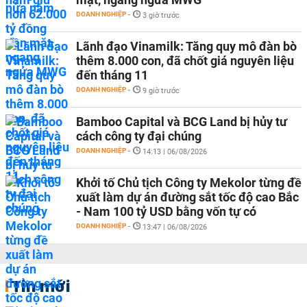
DOANH NGHIỆP
-
3 giờ trước
Lãnh đạo Vinamilk: Tăng quy mô đàn bò
thêm 8.000 con, đã chốt giá nguyên liệu
đến tháng 11
DOANH NGHIỆP
-
9 giờ trước
Bamboo Capital và BCG Land bị hủy tư
cách công ty đại chúng
DOANH NGHIỆP
-
14:13 | 06/08/2026
Khởi tố Chủ tịch Công ty Mekolor từng đề
xuất làm dự án đường sắt tốc độ cao Bắc
- Nam 100 tỷ USD bằng vốn tự có
DOANH NGHIỆP
-
13:47 | 06/08/2026
Tin mới