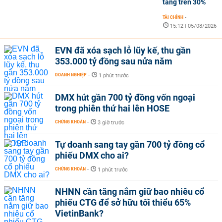
tăng trên 30%
TÀI CHÍNH
-
15:12 | 05/08/2026
EVN đã xóa sạch lỗ lũy kế, thu gần
353.000 tỷ đồng sau nửa năm
DOANH NGHIỆP
-
1 phút trước
DMX hút gần 700 tỷ đồng vốn ngoại
trong phiên thứ hai lên HOSE
CHỨNG KHOÁN
-
3 giờ trước
Tự doanh sang tay gần 700 tỷ đồng cổ
phiếu DMX cho ai?
CHỨNG KHOÁN
-
1 phút trước
NHNN cần tăng nắm giữ bao nhiêu cổ
phiếu CTG để sở hữu tối thiểu 65%
VietinBank?