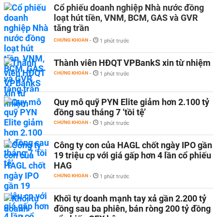
Cổ phiếu doanh nghiệp Nhà nước đồng
loạt hút tiền, VNM, BCM, GAS và GVR
tăng trần
CHỨNG KHOÁN
-
1 phút trước
Thành viên HĐQT VPBankS xin từ nhiệm
CHỨNG KHOÁN
-
1 phút trước
Quy mô quỹ PYN Elite giảm hơn 2.100 tỷ
đồng sau tháng 7 ‘tồi tệ’
CHỨNG KHOÁN
-
1 phút trước
Công ty con của HAGL chốt ngày IPO gần
19 triệu cp với giá gấp hơn 4 lần cổ phiếu
HAG
CHỨNG KHOÁN
-
1 phút trước
Khối tự doanh mạnh tay xả gần 2.200 tỷ
đồng sau ba phiên, bán ròng 200 tỷ đồng