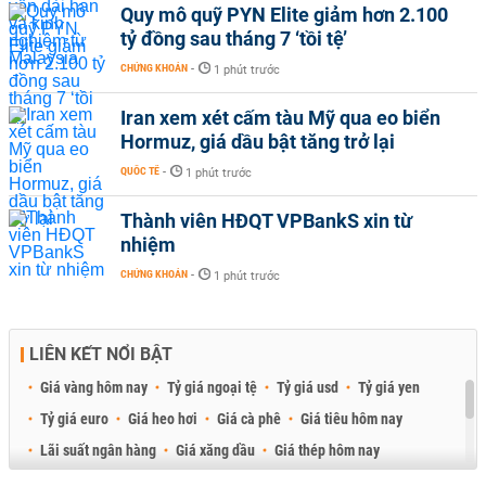
Quy mô quỹ PYN Elite giảm hơn 2.100
tỷ đồng sau tháng 7 ‘tồi tệ’
CHỨNG KHOÁN
-
1 phút trước
Iran xem xét cấm tàu Mỹ qua eo biển
Hormuz, giá dầu bật tăng trở lại
QUỐC TẾ
-
1 phút trước
Thành viên HĐQT VPBankS xin từ
nhiệm
CHỨNG KHOÁN
-
1 phút trước
LIÊN KẾT NỔI BẬT
Giá vàng hôm nay
Tỷ giá ngoại tệ
Tỷ giá usd
Tỷ giá yen
Tỷ giá euro
Giá heo hơi
Giá cà phê
Giá tiêu hôm nay
Lãi suất ngân hàng
Giá xăng dầu
Giá thép hôm nay
Giá sầu riêng
Giá thịt heo
Giá gạo
Giá cao su