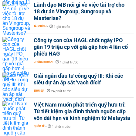
Lãnh đạo MB nói gì về việc tài trợ cho
18 dự án Vingroup, Sungroup và
Masterise?
TÀI CHÍNH
-
1 giờ trước
Công ty con của HAGL chốt ngày IPO
gần 19 triệu cp với giá gấp hơn 4 lần cổ
phiếu HAG
CHỨNG KHOÁN
-
1 phút trước
Giải ngân đầu tư công quý III: Khi các
siêu dự án áp sát 'vạch đích'
THỜI SỰ
-
24 phút trước
Việt Nam muốn phát triển quỹ hưu trí:
Từ tiết kiệm gia đình thành nguồn cấp
vốn dài hạn và kinh nghiệm từ Malaysia
QUỐC TẾ
-
1 phút trước