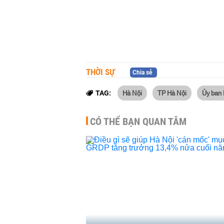
THỜI SỰ
Chia sẻ
Hà Nội
TP Hà Nội
Ủy ban
TAG:
CÓ THỂ BẠN QUAN TÂM