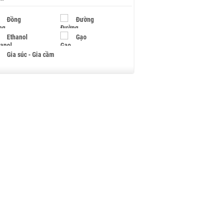
Đồng
Đường
Ethanol
Gạo
Gia súc - Gia cầm
Giấy
Gỗ
Hạt điều
Hồ tiêu - Hạt tiêu
Khí đốt
Kim loại khác
Mắc ca
Muối
Ngũ cốc
Nhựa - Hạt nhựa
Palladium
Phân bón