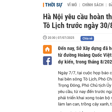
THỜI SỰ
VĨ MÔ
CHÍNH SÁCH
Đ
Hà Nội yêu cầu hoàn th
Tô Lịch trước ngày 30/
20:30 | 07/07/2025
Chia sẻ
Đến nay, Sở Xây dựng đã ho
từ đường Hoàng Quốc Việt
dự kiến, trong tháng 8/202
Ngày 7/7, tại cuộc họp báo cá
hai bên sông Tô Lịch, Phó C
Trọng Đông, Phó Chủ tịch Ủ
yêu cầu, từ nay đến trước n
phải triển khai xong toàn bộ v
làm lan can, trồng cây xanh, 