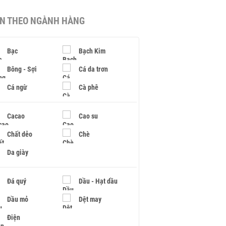
IN THEO NGÀNH HÀNG
Bạc
Bạch Kim
Bông - Sợi
Cá da trơn
Cá ngừ
Cà phê
Cacao
Cao su
Chất dẻo
Chè
Da giày
Đá quý
Dầu - Hạt dầu
Dầu mỏ
Dệt may
Điện