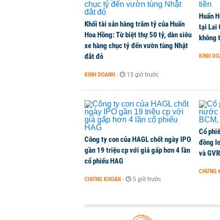
Chuyên gia Phạm Xuân Hoè chỉ ra 
Huấn H
còn 'tắc nghẽn'
Khối tài sản hàng trăm tỷ của Huấn
tại Lai
THỜI SỰ
-
1 phút trước
Hoa Hồng: Từ biệt thự 50 tỷ, dàn siêu
không t
xe hàng chục tỷ đến vườn tùng Nhật
đắt đỏ
KINH D
VNPT nắm giữ hơn 62.000 tỷ đồn
KINH DOANH
-
15 giờ trước
DOANH NGHIỆP
-
1 phút trước
Cổ phi
Công ty con của HAGL chốt ngày IPO
đồng l
gần 19 triệu cp với giá gấp hơn 4 lần
và GVR
cổ phiếu HAG
CHỨNG 
CHỨNG KHOÁN
-
5 giờ trước