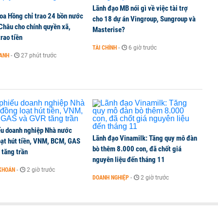
6 nguyên nhân khiến dòng vốn trong nền kinh tế
Lãnh đạo MB nói gì về việc tài trợ
oa Hồng chỉ trao 24 bồn nước
cho 18 dự án Vingroup, Sungroup và
 Châu cho chính quyền xã,
Masterise?
rao tiền
TÀI CHÍNH
-
6 giờ trước
OANH
-
27 phút trước
g tiền mặt, ngang ngửa MWG
ếu doanh nghiệp Nhà nước
Lãnh đạo Vinamilk: Tăng quy mô đàn
oạt hút tiền, VNM, BCM, GAS
bò thêm 8.000 con, đã chốt giá
 tăng trần
nguyên liệu đến tháng 11
KHOÁN
-
2 giờ trước
DOANH NGHIỆP
-
2 giờ trước