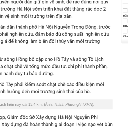
uyền người dân giữ gìn vệ sinh, để rác đúng nơi quy
 trường Hà Nội sớm triển khai đặt thùng rác dọc 2
n vệ sinh môi trường trên địa bàn.
hân dân thành phố Hà Nội Nguyễn Trọng Đông, trước
 phải nghiên cứu, đảm bảo đủ công suất, nghiên cứu
 giá để không làm biến đổi thủy văn môi trường
 từ sông Hồng bổ cập cho Hồ Tây và sông Tô Lịch
á chặt chẽ về tổng mức đầu tư, chi phí thành phần,
vận hành duy tu bảo dưỡng.
hồ Tây phải kiểm soát chặt chẽ các điều kiện môi
ảnh hưởng đến môi trường sinh thái của hồ.
ịch hiện nay dài 13,4 km. (Ảnh:
Thành Phương/TTXVN
).
họp, Giám đốc Sở Xây dựng Hà Nội Nguyễn Phi
 Xây dựng đã hoàn thành giai đoạn I việc nạo vét bùn