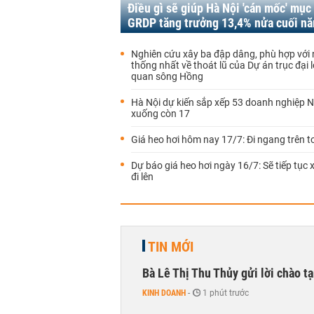
Điều gì sẽ giúp Hà Nội 'cán mốc' mục
GRDP tăng trưởng 13,4% nửa cuối n
Nghiên cứu xây ba đập dâng, phù hợp với 
thống nhất về thoát lũ của Dự án trục đại 
quan sông Hồng
Hà Nội dự kiến sắp xếp 53 doanh nghiệp 
xuống còn 17
Giá heo hơi hôm nay 17/7: Đi ngang trên 
Dự báo giá heo hơi ngày 16/7: Sẽ tiếp tục
đi lên
TIN MỚI
Bà Lê Thị Thu Thủy gửi lời chào t
KINH DOANH
-
1 phút trước