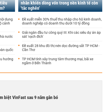
 tiêu
nhân khiến dòng vốn trong nền kinh tế còn
ăm?
'tắc nghẽn'
nội dung
Đề xuất miễn 30% thuế thu nhập cho hộ kinh doanh,
lộ cảnh
doanh nghiệp có doanh thu dưới 10 tỷ đồng
Giải ngân đầu tư công quý III: Khi các siêu dự án áp
Nhà nước
sát 'vạch đích'
Đề xuất 28 khu đô thị nén dọc đường sắt TP HCM -
toàn quốc
Cần Thơ
 xu hướng
TP HCM tính xây trung tâm thương mại, bãi xe
ngầm ở Bến Thành
ạm biệt VinFast sau 9 năm gắn bó