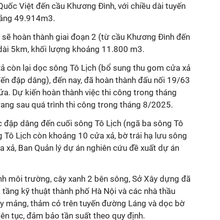
uốc Việt đến cầu Khương Đình, với chiều dài tuyến
oảng 49.914m3.
, sẽ hoàn thành giai đoạn 2 (từ cầu Khương Đình đến
dài 5km, khối lượng khoảng 11.800 m3.
xả còn lại dọc sông Tô Lịch (bổ sung thu gom cửa xả
n đập dâng), đến nay, đã hoàn thành đấu nối 19/63
a. Dự kiến hoàn thành việc thi công trong tháng
rang sau quá trình thi công trong tháng 8/2025.
ực đập dâng đến cuối sông Tô Lịch (ngã ba sông Tô
g Tô Lịch còn khoảng 10 cửa xả, bờ trái hạ lưu sông
xả, Ban Quản lý dự án nghiên cứu đề xuất dự án
sinh môi trường, cây xanh 2 bên sông, Sở Xây dựng đã
 tầng kỹ thuật thành phố Hà Nội và các nhà thầu
cây mảng, thảm cỏ trên tuyến đường Láng và dọc bờ
iên tục, đảm bảo tần suất theo quy định.