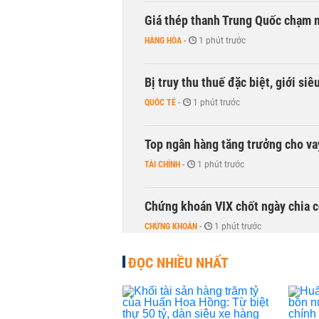
Giá thép thanh Trung Quốc chạm 
HÀNG HÓA
-
1 phút trước
Bị truy thu thuế đặc biệt, giới si
QUỐC TẾ
-
1 phút trước
Top ngân hàng tăng trưởng cho v
TÀI CHÍNH
-
1 phút trước
Chứng khoán VIX chốt ngày chia c
CHỨNG KHOÁN
-
1 phút trước
ĐỌC NHIỀU NHẤT
DMX hút gần 700 tỷ đồng vốn ngoạ
CHỨNG KHOÁN
-
1 phút trước