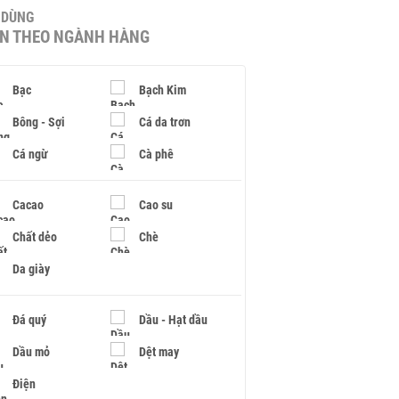
U DÙNG
IN THEO NGÀNH HÀNG
Bạc
Bạch Kim
Bông - Sợi
Cá da trơn
Cá ngừ
Cà phê
Cacao
Cao su
Chất dẻo
Chè
Da giày
Đá quý
Dầu - Hạt dầu
Dầu mỏ
Dệt may
Điện