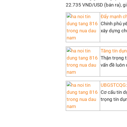
22.735 VND/USD (bán ra), gi
Đẩy mạnh ch
Chính phủ y
xây dựng chươ
Tăng tín dụn
Thận trọng t
vấn đề luôn 
UBGSTCQG: H
Cơ cấu tín d
trọng tín dụ