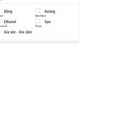
Đồng
Đường
Ethanol
Gạo
Gia súc - Gia cầm
Giấy
Gỗ
Hạt điều
Hồ tiêu - Hạt tiêu
Khí đốt
Kim loại khác
Mắc ca
Muối
Ngũ cốc
Nhựa - Hạt nhựa
Palladium
Phân bón