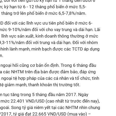
; đối với tiền gửi có kỳ hạn từ 1 tháng đến dưới 6
; kỳ hạn từ 6 - 12 tháng phổ biến ở mức 5,5-
2 tháng trở lên phổ biến ở mức 6,5-7,8%/năm.
D đối với các lĩnh vực ưu tiên phổ biến ở mức 6-
mức 9-10%/năm đối với cho vay trung và dài hạn. Lãi
c lĩnh vực sản xuất, kinh doanh thông thường ở mức
,3-11%/năm đối với trung và dài hạn. Đối với nhóm
i chính lành mạnh, minh bạch được các TCTD áp dụng
n.
g ngoại hối cũng cơ bản ổn định. Trong 6 tháng đầu
ủa các NHTM trên địa bàn được đảm bảo, đáp ứng
ngoại tệ hợp pháp của các cá nhân và tổ chức, tình
tệ giảm mạnh, thanh khoản thị trường tốt.
ên tục tăng trong 5 tháng đầu năm 2017. Ngày
ở mức 22.401 VND/USD (cao nhất từ trước đến nay),
ngoái. Song tỷ giá niêm yết tại các NHTM nhìn chung
/2017, tỷ giá đạt 22.665 VND/USD (mua vào) –