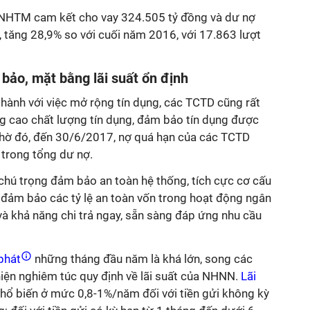
NHTM cam kết cho vay 324.505 tỷ đồng và dư nợ
 tăng 28,9% so với cuối năm 2016, với 17.863 lượt
ảo, mặt bằng lãi suất ổn định
hành với việc mở rộng tín dụng, các TCTD cũng rất
ng cao chất lượng tín dụng, đảm bảo tín dụng được
Nhờ đó, đến 30/6/2017, nợ quá hạn của các TCTD
 trong tổng dư nợ.
chú trọng đảm bảo an toàn hệ thống, tích cực cơ cấu
uôn đảm bảo các tỷ lệ an toàn vốn trong hoạt động ngân
à khả năng chi trả ngay, sẵn sàng đáp ứng nhu cầu
phát
những tháng đầu năm là khá lớn, song các
iện nghiêm túc quy định về lãi suất của NHNN.
Lãi
ổ biến ở mức 0,8-1%/năm đối với tiền gửi không kỳ