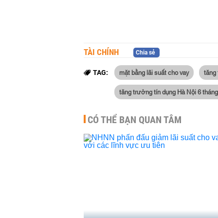
TÀI CHÍNH
Chia sẻ
mặt bằng lãi suất cho vay
tăng 
TAG:
tăng trưởng tín dụng Hà Nội 6 thá
CÓ THỂ BẠN QUAN TÂM