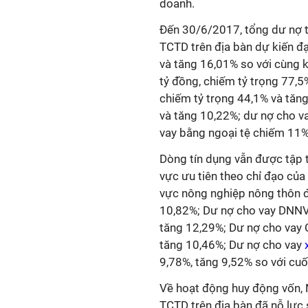
doanh.
Đến 30/6/2017, tổng dư nợ t
TCTD trên địa bàn dự kiến đ
và tăng 16,01% so với cùng k
tỷ đồng, chiếm tỷ trọng 77,
chiếm tỷ trọng 44,1% và tăng
và tăng 10,22%; dư nợ cho 
vay bằng ngoại tệ chiếm 11%
Dòng tín dụng vẫn được tập t
vực ưu tiên theo chỉ đạo của
vực nông nghiệp nông thôn đ
10,82%; Dư nợ cho vay DNNVV
tăng 12,29%; Dư nợ cho vay 
tăng 10,46%; Dư nợ cho vay
x
9,78%, tăng 9,52% so với cu
Về hoạt động huy động vốn, 
TCTD trên địa bàn đã nỗ lực