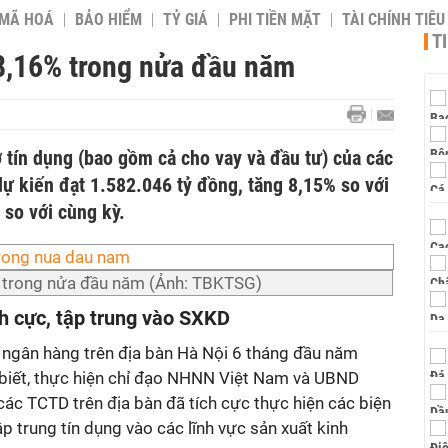
 MÃ HOÁ
BẢO HIỂM
TỶ GIÁ
PHI TIỀN MẶT
TÀI CHÍNH TIÊ
T
 8,16% trong nửa đầu năm
 tín dụng (bao gồm cả cho vay và đầu tư) của các
ự kiến đạt 1.582.046 tỷ đồng, tăng 8,15% so với
 so với cùng kỳ.
% trong nửa đầu năm (Ảnh: TBKTSG)
ch cực, tập trung vào SXKD
 ngân hàng trên địa bàn Hà Nội 6 tháng đầu năm
iết, thực hiện chỉ đạo NHNN Việt Nam và UBND
ác TCTD trên địa bàn đã tích cực thực hiện các biện
p trung tín dụng vào các lĩnh vực sản xuất kinh