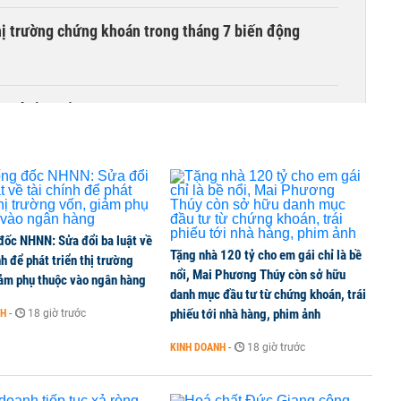
hị trường chứng khoán trong tháng 7 biến động
ng thuần số
3 phiên giải ngân liên tiếp
đốc NHNN: Sửa đổi ba luật về
Tặng nhà 120 tỷ cho em gái chỉ là bề
nh để phát triển thị trường
 thế chấp ngân hàng vẫn được chuyển nhượng
nổi, Mai Phương Thúy còn sở hữu
iảm phụ thuộc vào ngân hàng
danh mục đầu tư từ chứng khoán, trái
phiếu tới nhà hàng, phim ảnh
NH
-
18 giờ trước
ng tháng 8, nhóm ngành nào có tiềm năng dẫn sóng?
KINH DOANH
-
18 giờ trước