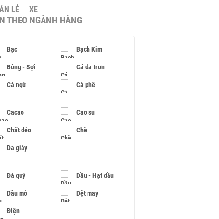
BÁN LẺ
XE
IN THEO NGÀNH HÀNG
Bạc
Bạch Kim
Bông - Sợi
Cá da trơn
Cá ngừ
Cà phê
Cacao
Cao su
Chất dẻo
Chè
Da giày
Đá quý
Dầu - Hạt dầu
Dầu mỏ
Dệt may
Điện