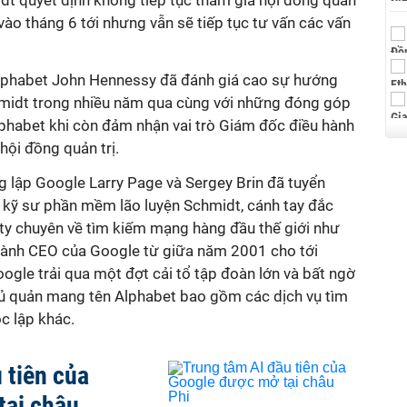
dt quyết định không tiếp tục tham gia hội đồng quản
 vào tháng 6 tới nhưng vẫn sẽ tiếp tục tư vấn các vấn
Alphabet John Hennessy đã đánh giá cao sự hướng
hmidt trong nhiều năm qua cùng với những đóng góp
phabet khi còn đảm nhận vai trò Giám đốc điều hành
 hội đồng quản trị.
 lập Google Larry Page và Sergey Brin đã tuyển
 kỹ sư phần mềm lão luyện Schmidt, cánh tay đắc
ty chuyên về tìm kiếm mạng hàng đầu thế giới như
hành CEO của Google từ giữa năm 2001 cho tới
gle trải qua một đợt cải tổ tập đoàn lớn và bất ngờ
chủ quản mang tên Alphabet bao gồm các dịch vụ tìm
c lập khác.
 tiên của
tại châu