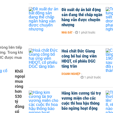
Đề xuất dự án bất động
sản đang thế chấp ngân
hàng vẫn được chuyển
nhượng
NHÀ ĐẤT
-
1 phút trước
òng liên tiếp
Hoá chất Đức Giang
ờng. Trong khi
công bố hai ứng viên
VIC được mua
HĐQT, cổ phiếu DGC
tăng trần
Khối
DOANH NGHIỆP
-
ngoại
1 phút trước
mua
ròng
hơn
Hãng kim cương tài trợ
530
vương miện cho các
tỷ
cuộc thi hoa hậu thông
đồng
báo ngừng hoạt động
cổ