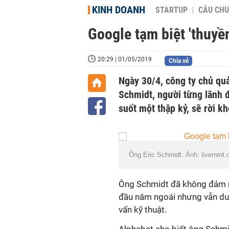
KINH DOANH
STARTUP
CÂU CHU
Google tạm biệt 'thuyề
20:29 | 01/05/2019
Chia sẻ
Ngày 30/4, công ty chủ quả
Schmidt, người từng lãnh 
suốt một thập kỷ, sẽ rời kh
Ông Eric Schmidt. Ảnh: livemint
Ông Schmidt đã không đảm nh
đầu năm ngoái nhưng vẫn duy 
vấn kỹ thuật.