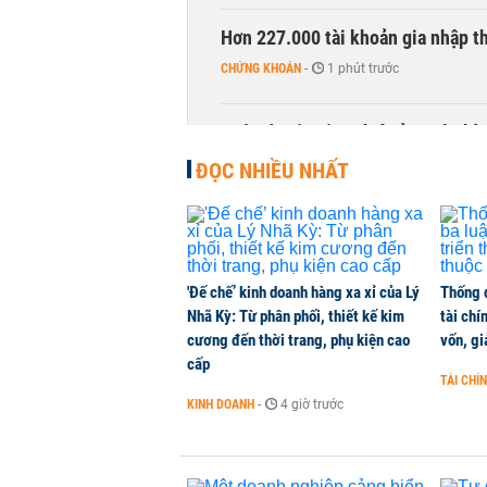
Hơn 227.000 tài khoản gia nhập t
CHỨNG KHOÁN
-
1 phút trước
Cuộc đua 'xuống phố' của ngân hà
KINH DOANH
-
1 phút trước
ĐỌC NHIỀU NHẤT
Khối ngoại quay đầu bán ròng sau 
CHỨNG KHOÁN
-
1 phút trước
'Đế chế’ kinh doanh hàng xa xỉ của Lý
Thống 
Nhã Kỳ: Từ phân phối, thiết kế kim
tài chí
Đề xuất dự án bất động sản đang
cương đến thời trang, phụ kiện cao
vốn, g
NHÀ ĐẤT
-
1 phút trước
cấp
TÀI CHÍ
KINH DOANH
-
4 giờ trước
Thị trường thường ‘phất lên’ tro
CHỨNG KHOÁN
-
1 phút trước