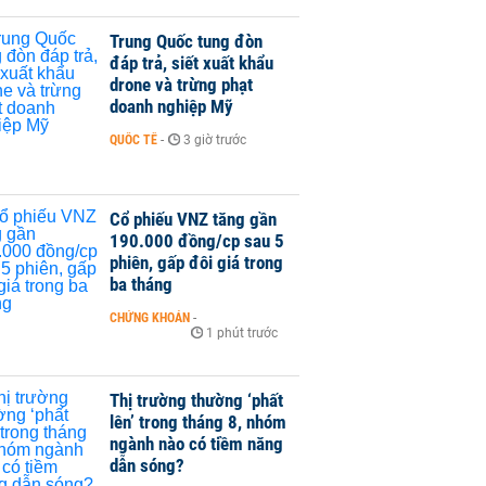
Trung Quốc tung đòn
đáp trả, siết xuất khẩu
drone và trừng phạt
doanh nghiệp Mỹ
QUỐC TẾ
-
3 giờ trước
Cổ phiếu VNZ tăng gần
190.000 đồng/cp sau 5
phiên, gấp đôi giá trong
ba tháng
CHỨNG KHOÁN
-
1 phút trước
Thị trường thường ‘phất
lên’ trong tháng 8, nhóm
ngành nào có tiềm năng
dẫn sóng?