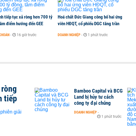
h tiếp tục xả ròng hơn 700 tỷ
Hoá chất Đức Giang công bố hai ứng
tâm điểm hướng đến GEE
viên HĐQT, cổ phiếu DGC tăng trần
KHOÁN
-
16 giờ trước
DOANH NGHIỆP
-
1 phút trước
 ròng
Bamboo Capital và BCG
n tiếp
Land bị hủy tư cách
công ty đại chúng
DOANH NGHIỆP
-
1 phút trước