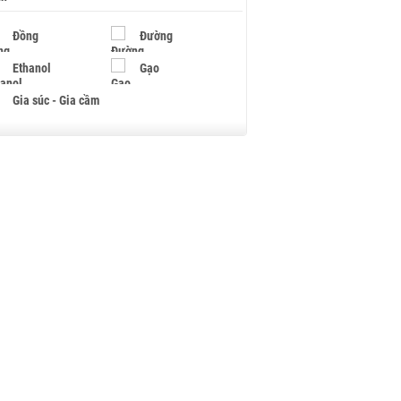
Đồng
Đường
Ethanol
Gạo
Gia súc - Gia cầm
Giấy
Gỗ
Hạt điều
Hồ tiêu - Hạt tiêu
Khí đốt
Kim loại khác
Mắc ca
Muối
Ngũ cốc
Nhựa - Hạt nhựa
Palladium
Phân bón