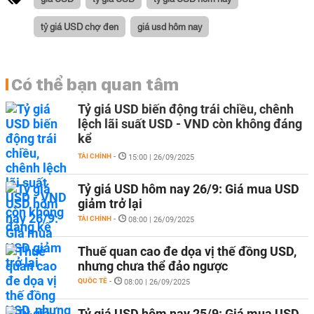
tỷ giá USD chợ đen
giá usd hôm nay
Có thể bạn quan tâm
Tỷ giá USD biến động trái chiều, chênh
lệch lãi suất USD - VND còn không đáng
kể
TÀI CHÍNH
-
15:00 | 26/09/2025
Tỷ giá USD hôm nay 26/9: Giá mua USD
giảm trở lại
TÀI CHÍNH
-
08:00 | 26/09/2025
Thuế quan cao đe dọa vị thế đồng USD,
nhưng chưa thể đảo ngược
QUỐC TẾ
-
08:00 | 26/09/2025
Tỷ giá USD hôm nay 25/9: Giá mua USD