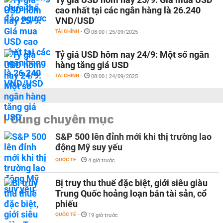
cao nhất tại các ngân hàng là 26.240
VND/USD
TÀI CHÍNH
-
08:00 | 25/09/2025
Tỷ giá USD hôm nay 24/9: Một số ngân
hàng tăng giá USD
TÀI CHÍNH
-
08:00 | 24/09/2025
Cùng chuyên mục
S&P 500 lên đỉnh mới khi thị trường lao
động Mỹ suy yếu
QUỐC TẾ
-
4 giờ trước
Bị truy thu thuế đặc biệt, giới siêu giàu
Trung Quốc hoảng loạn bán tài sản, cổ
phiếu
QUỐC TẾ
-
19 giờ trước