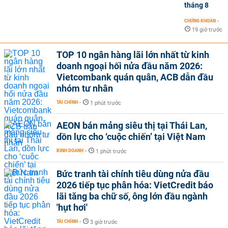
tháng 8
CHỨNG KHOÁN
-
19 giờ trước
TOP 10 ngân hàng lãi lớn nhất từ kinh
doanh ngoại hối nửa đầu năm 2026:
Vietcombank quán quân, ACB dẫn đầu
nhóm tư nhân
TÀI CHÍNH
-
1 phút trước
AEON bán mảng siêu thị tại Thái Lan,
dồn lực cho ‘cuộc chiến’ tại Việt Nam
KINH DOANH
-
1 phút trước
Bức tranh tài chính tiêu dùng nửa đầu
2026 tiếp tục phân hóa: VietCredit báo
lãi tăng ba chữ số, ông lớn đầu ngành
'hụt hơi'
TÀI CHÍNH
-
3 giờ trước