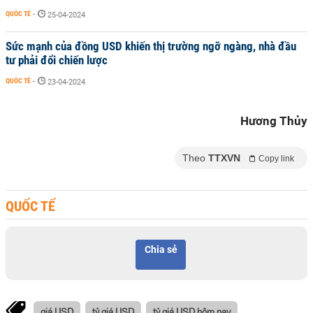
QUỐC TẾ
-
25-04-2024
Sức mạnh của đồng USD khiến thị trường ngỡ ngàng, nhà đầu
tư phải đổi chiến lược
QUỐC TẾ
-
23-04-2024
Hương Thủy
Theo
TTXVN
Copy link
QUỐC TẾ
Chia sẻ
giá USD
tỷ giá USD
tỷ giá USD hôm nay