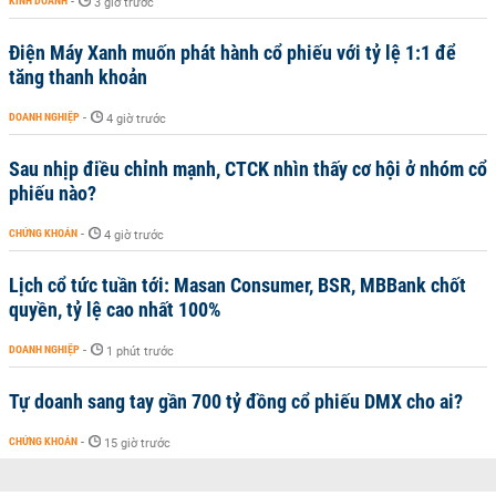
KINH DOANH
-
3 giờ trước
Điện Máy Xanh muốn phát hành cổ phiếu với tỷ lệ 1:1 để
tăng thanh khoản
DOANH NGHIỆP
-
4 giờ trước
Sau nhịp điều chỉnh mạnh, CTCK nhìn thấy cơ hội ở nhóm cổ
phiếu nào?
CHỨNG KHOÁN
-
4 giờ trước
Lịch cổ tức tuần tới: Masan Consumer, BSR, MBBank chốt
quyền, tỷ lệ cao nhất 100%
DOANH NGHIỆP
-
1 phút trước
Tự doanh sang tay gần 700 tỷ đồng cổ phiếu DMX cho ai?
CHỨNG KHOÁN
-
15 giờ trước