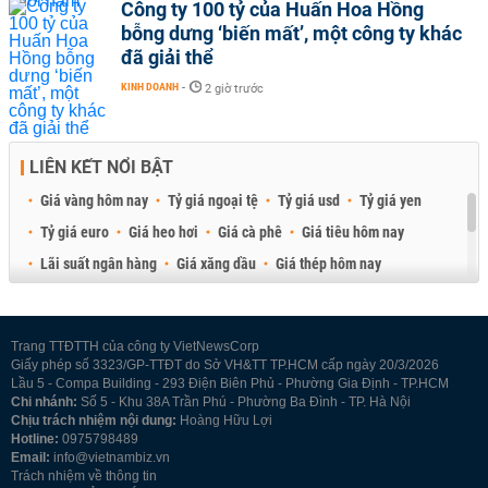
Công ty 100 tỷ của Huấn Hoa Hồng
bỗng dưng ‘biến mất’, một công ty khác
đã giải thể
KINH DOANH
-
2 giờ trước
LIÊN KẾT NỔI BẬT
Giá vàng hôm nay
Tỷ giá ngoại tệ
Tỷ giá usd
Tỷ giá yen
Tỷ giá euro
Giá heo hơi
Giá cà phê
Giá tiêu hôm nay
Lãi suất ngân hàng
Giá xăng dầu
Giá thép hôm nay
Giá sầu riêng
Giá thịt heo
Giá gạo
Giá cao su
Best Retail Brokers
Diễn đàn đầu tư Việt Nam 2026
Trang TTĐTTH của công ty VietNewsCorp
Giấy phép số 3323/GP-TTĐT do Sở VH&TT TP.HCM cấp ngày 20/3/2026
Lầu 5 - Compa Building - 293 Điện Biên Phủ - Phường Gia Định - TP.HCM
Chi nhánh:
Số 5 - Khu 38A Trần Phú - Phường Ba Đình - TP. Hà Nội
Chịu trách nhiệm nội dung:
Hoàng Hữu Lợi
Hotline:
0975798489
Email:
info@vietnambiz.vn
Trách nhiệm về thông tin