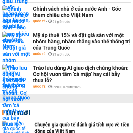
Chính sách nhà ở của nước Anh - Góc
tham chiếu cho Việt Nam
QUỐC TẾ
-
21 giờ trước
Mỹ áp thuế 15% và đặt giá sàn với một
nhóm hàng, nhắm thẳng vào thế thống trị
của Trung Quốc
QUỐC TẾ
-
23 giờ trước
Trào lưu dùng AI giao dịch chứng khoán:
Cơ hội vươn tầm 'cá mập' hay cái bẫy
thua lỗ?
QUỐC TẾ
-
09:00 | 07/08/2026
Tin mới
Chuyên gia quốc tế đánh giá tích cực về tiền
đồng của Việt Nam