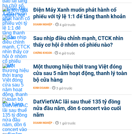
Điện Máy Xanh muốn phát hành cổ
phiếu với tỷ lệ 1:1 để tăng thanh khoản
DOANH NGHIỆP
-
4 giờ trước
Sau nhịp điều chỉnh mạnh, CTCK nhìn
thấy cơ hội ở nhóm cổ phiếu nào?
CHỨNG KHOÁN
-
4 giờ trước
Một thương hiệu thời trang Việt đóng
cửa sau 5 năm hoạt động, thanh lý toàn
bộ cửa hàng
KINH DOANH
-
3 giờ trước
DatVietVAC lãi sau thuế 135 tỷ đồng
nửa đầu năm, dồn 6 concert vào cuối
năm
DOANH NGHIỆP
-
1 giờ trước