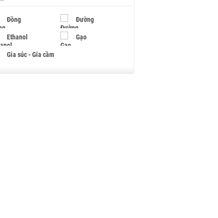
Đồng
Đường
Ethanol
Gạo
Gia súc - Gia cầm
Giấy
Gỗ
Hạt điều
Hồ tiêu - Hạt tiêu
Khí đốt
Kim loại khác
Mắc ca
Muối
Ngũ cốc
Nhựa - Hạt nhựa
Palladium
Phân bón