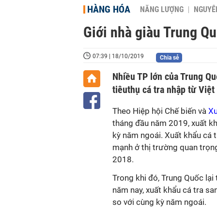
HÀNG HÓA
NĂNG LƯỢNG
NGUYÊN
Giới nhà giàu Trung Quố
07:39 | 18/10/2019
Chia sẻ
Nhiều TP lớn của Trung Qu
tiêuthụ cá tra nhập từ Việ
Theo Hiệp hội Chế biến và
Xu
tháng đầu năm 2019, xuất k
kỳ năm ngoái. Xuất khẩu cá t
mạnh ở thị trường quan trọn
2018.
Trong khi đó, Trung Quốc lại
năm nay, xuất khẩu cá tra sa
so với cùng kỳ năm ngoái.