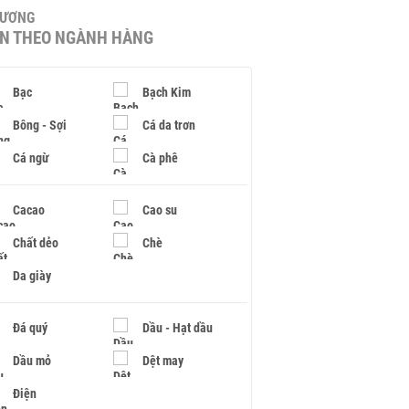
HƯƠNG
IN THEO NGÀNH HÀNG
Bạc
Bạch Kim
Bông - Sợi
Cá da trơn
Cá ngừ
Cà phê
Cacao
Cao su
Chất dẻo
Chè
Da giày
Đá quý
Dầu - Hạt dầu
Dầu mỏ
Dệt may
Điện