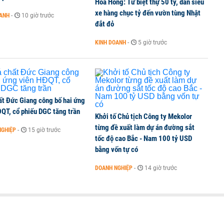
Hoa Hồng: Từ biệt thự 50 tỷ, dàn siêu
xe hàng chục tỷ đến vườn tùng Nhật
OANH
-
10 giờ trước
đắt đỏ
KINH DOANH
-
5 giờ trước
ất Đức Giang công bố hai ứng
ĐQT, cổ phiếu DGC tăng trần
Khởi tố Chủ tịch Công ty Mekolor
từng đề xuất làm dự án đường sắt
NGHIỆP
-
15 giờ trước
tốc độ cao Bắc - Nam 100 tỷ USD
bằng vốn tự có
DOANH NGHIỆP
-
14 giờ trước