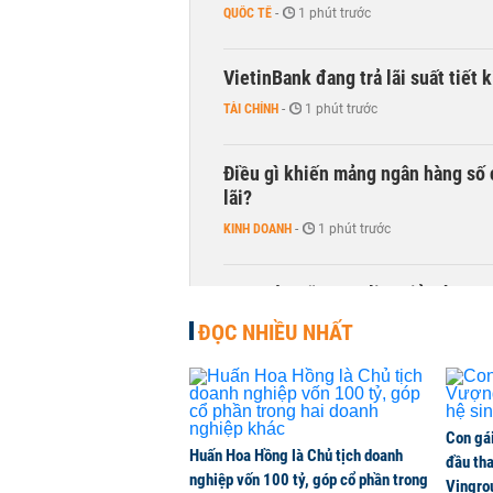
QUỐC TẾ
-
1 phút trước
VietinBank đang trả lãi suất tiết
TÀI CHÍNH
-
1 phút trước
Điều gì khiến mảng ngân hàng số 
lãi?
KINH DOANH
-
1 phút trước
Quy mô quỹ PYN Elite giảm hơn 2.1
CHỨNG KHOÁN
-
1 phút trước
ĐỌC NHIỀU NHẤT
Con gá
Huấn Hoa Hồng là Chủ tịch doanh
đầu tha
nghiệp vốn 100 tỷ, góp cổ phần trong
Vingro