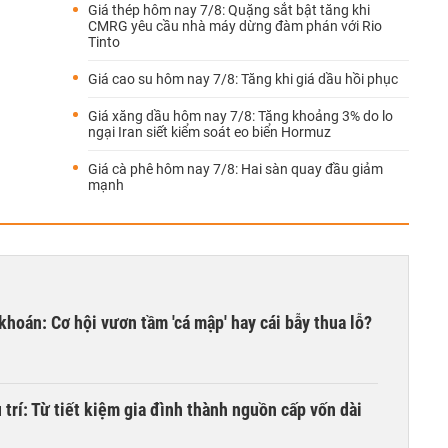
Giá thép hôm nay 7/8: Quặng sắt bật tăng khi
CMRG yêu cầu nhà máy dừng đàm phán với Rio
Tinto
Giá cao su hôm nay 7/8: Tăng khi giá dầu hồi phục
Giá xăng dầu hôm nay 7/8: Tăng khoảng 3% do lo
ngại Iran siết kiểm soát eo biển Hormuz
Giá cà phê hôm nay 7/8: Hai sàn quay đầu giảm
mạnh
khoán: Cơ hội vươn tầm 'cá mập' hay cái bẫy thua lỗ?
trí: Từ tiết kiệm gia đình thành nguồn cấp vốn dài