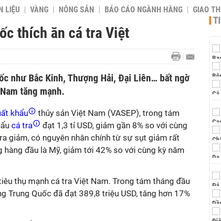
 LIỆU
VÀNG
NÔNG SẢN
BÁO CÁO NGÀNH HÀNG
GIAO T
T
c thích ăn cá tra Việt
ốc như Bắc Kinh, Thượng Hải, Đại Liên… bất ngờ
t Nam tăng mạnh.
ất khẩu
thủy sản Việt Nam (VASEP), trong tám
hẩu
cá tra
đạt 1,3 tỉ USD, giảm gần 8% so với cùng
ra giảm, có nguyên nhân chính từ sự sụt giảm rất
g hàng đầu là Mỹ, giảm tới 42% so với cùng kỳ năm
 tiêu thụ mạnh cá tra Việt Nam. Trong tám tháng đầu
ng Trung Quốc đã đạt 389,8 triệu USD, tăng hơn 17%