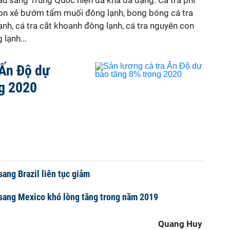
ẩu sang Trung Quốc hiện đã khá đa dạng: Cá tra phi
 con xẻ bướm tẩm muối đông lạnh, bong bóng cá tra
ạnh, cá tra cắt khoanh đông lạnh, cá tra nguyên con
 lạnh...
 Ấn Độ dự
ng 2020
sang Brazil liên tục giảm
 sang Mexico khó lòng tăng trong năm 2019
Quang Huy