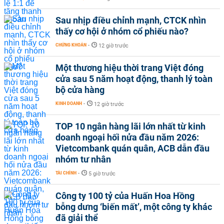
Sau nhịp điều chỉnh mạnh, CTCK nhìn
thấy cơ hội ở nhóm cổ phiếu nào?
CHỨNG KHOÁN
-
12 giờ trước
Một thương hiệu thời trang Việt đóng
cửa sau 5 năm hoạt động, thanh lý toàn
bộ cửa hàng
KINH DOANH
-
12 giờ trước
TOP 10 ngân hàng lãi lớn nhất từ kinh
doanh ngoại hối nửa đầu năm 2026:
Vietcombank quán quân, ACB dẫn đầu
nhóm tư nhân
TÀI CHÍNH
-
5 giờ trước
Công ty 100 tỷ của Huấn Hoa Hồng
bỗng dưng ‘biến mất’, một công ty khác
đã giải thể