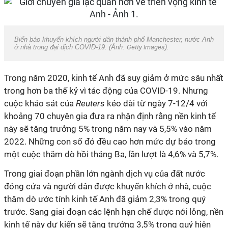
Biển báo khuyến khích người dân thành phố Manchester, nước Anh
ở nhà trong đại dịch COVID-19. (Ảnh:
Getty Images
).
Trong năm 2020, kinh tế Anh đã suy giảm ở mức sâu nhất
trong hơn ba thế kỷ vì tác động của COVID-19. Nhưng
cuộc khảo sát của
Reuters
kéo dài từ ngày 7-12/4 với
khoảng 70 chuyên gia đưa ra nhận định rằng nền kinh tế
này sẽ tăng trưởng 5% trong năm nay và 5,5% vào năm
2022. Những con số đó đều cao hơn mức dự báo trong
một cuộc thăm dò hồi tháng Ba, lần lượt là 4,6% và 5,7%.
Trong giai đoạn phần lớn ngành dịch vụ của đất nước
đóng cửa và người dân được khuyến khích ở nhà, cuộc
thăm dò ước tính kinh tế Anh đã giảm 2,3% trong quý
trước. Sang giai đoạn các lệnh hạn chế được nới lỏng, nền
kinh tế này dự kiến sẽ tăng trưởng 3,5% trong quý hiện