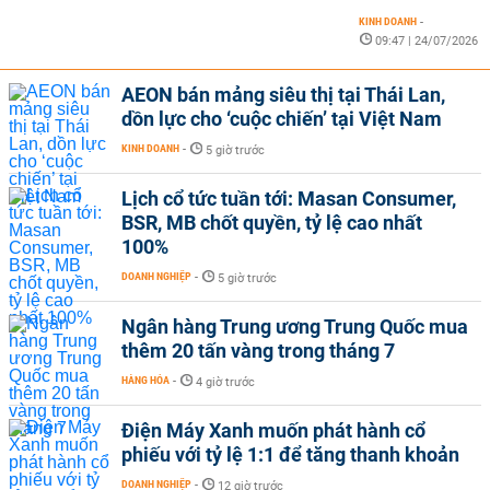
KINH DOANH
-
09:47 | 24/07/2026
AEON bán mảng siêu thị tại Thái Lan,
dồn lực cho ‘cuộc chiến’ tại Việt Nam
KINH DOANH
-
5 giờ trước
Lịch cổ tức tuần tới: Masan Consumer,
BSR, MB chốt quyền, tỷ lệ cao nhất
100%
DOANH NGHIỆP
-
5 giờ trước
Ngân hàng Trung ương Trung Quốc mua
thêm 20 tấn vàng trong tháng 7
HÀNG HÓA
-
4 giờ trước
Điện Máy Xanh muốn phát hành cổ
phiếu với tỷ lệ 1:1 để tăng thanh khoản
DOANH NGHIỆP
-
12 giờ trước