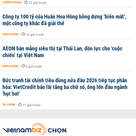
CHỨNG KHOÁN
-
12 giờ trước
Công ty 100 tỷ của Huấn Hoa Hồng bỗng dưng ‘biến mất’,
một công ty khác đã giải thể
KINH DOANH
-
10 giờ trước
AEON bán mảng siêu thị tại Thái Lan, dồn lực cho ‘cuộc
chiến’ tại Việt Nam
KINH DOANH
-
5 giờ trước
Bức tranh tài chính tiêu dùng nửa đầu 2026 tiếp tục phân
hóa: VietCredit báo lãi tăng ba chữ số, ông lớn đầu ngành
'hụt hơi'
TÀI CHÍNH
-
11 giờ trước