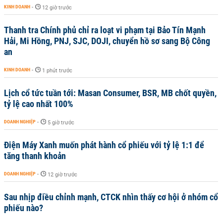
KINH DOANH
-
12 giờ trước
Thanh tra Chính phủ chỉ ra loạt vi phạm tại Bảo Tín Mạnh
Hải, Mi Hồng, PNJ, SJC, DOJI, chuyển hồ sơ sang Bộ Công
an
KINH DOANH
-
1 phút trước
Lịch cổ tức tuần tới: Masan Consumer, BSR, MB chốt quyền,
tỷ lệ cao nhất 100%
DOANH NGHIỆP
-
5 giờ trước
Điện Máy Xanh muốn phát hành cổ phiếu với tỷ lệ 1:1 để
tăng thanh khoản
DOANH NGHIỆP
-
12 giờ trước
Sau nhịp điều chỉnh mạnh, CTCK nhìn thấy cơ hội ở nhóm cổ
phiếu nào?