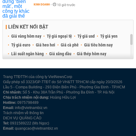
KINH DOANH
-
10 giờ trước
LIÊN KẾT NỔI BẬT
Giá vàng hôm nay
Tỷ giá ngoại tệ
Tỷ giá usd
Tỷ giá yen
Tỷ giá euro
Giá heo hơi
Giá cà phê
Giá tiêu hôm nay
Lãi suất ngân hàng
Giá xăng dầu
Giá thép hôm nay
Giá sầu riêng
Giá thịt heo
Giá gạo
Giá cao su
Best Retail Brokers
Diễn đàn đầu tư Việt Nam 2026
Trang TTĐTTH của công ty VietNewsCorp
Giấy phép số 3323/GP-TTĐT do Sở VH&TT TP.HCM cấp ngày 20/3/2026
Lầu 5 - Compa Building - 293 Điện Biên Phủ - Phường Gia Định - TP.HCM
Chi nhánh:
Số 5 - Khu 38A Trần Phú - Phường Ba Đình - TP. Hà Nội
Chịu trách nhiệm nội dung:
Hoàng Hữu Lợi
Hotline:
0975798489
Email:
info@vietnambiz.vn
Trách nhiệm về thông tin
DỊCH VỤ QUẢNG CÁO
Tel:
0931589222 (Ms Ngọc)
Email:
quangcao@vietnambiz.vn