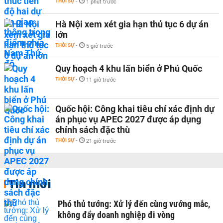
THỜI SỰ
-
1 phút trước
Hà Nội xem xét gia hạn thủ tục 6 dự án
lớn
THỜI SỰ
-
5 giờ trước
Quy hoạch 4 khu lấn biển ở Phú Quốc
THỜI SỰ
-
11 giờ trước
Quốc hội: Công khai tiêu chí xác định dự
án phục vụ APEC 2027 được áp dụng
chính sách đặc thù
THỜI SỰ
-
21 giờ trước
Tin mới
Phó thủ tướng: Xử lý đến cùng vướng mắc,
không đẩy doanh nghiệp đi vòng