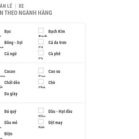
BÁN LẺ
XE
IN THEO NGÀNH HÀNG
Bạc
Bạch Kim
Bông - Sợi
Cá da trơn
Cá ngừ
Cà phê
Cacao
Cao su
Chất dẻo
Chè
Da giày
Đá quý
Dầu - Hạt dầu
Dầu mỏ
Dệt may
Điện