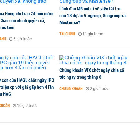
Lãnh đạo MB nói gì về việc tài trợ
oa Hồng chỉ trao 24 bồn nước
ine, lao động công trình đóng BHXH bắt buộc
cho 18 dự án Vingroup, Sungroup và
 Châu cho chính quyền xã,
Masterise?
rao tiền
TÀI CHÍNH
-
11 giờ trước
OANH
-
6 giờ trước
 Văn Khoa bị khởi tố
Chứng khoán VIX chốt ngày chia cổ
tức ngay trong tháng 8
y con của HAGL chốt ngày IPO
triệu cp với giá gấp hơn 4 lần
CHỨNG KHOÁN
-
2 giờ trước
ếu HAG
KHOÁN
-
10 giờ trước