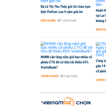
Bà Lê Thị Thu Thủy gửi lời chào tạm
Huấn H
Kiến nghị đưa người bán hàng onl
biệt VinFast sau 9 năm gắn bó
tại Lai
THỜI SỰ
-
1 phút trước
không t
KINH DOANH
-
1 phút trước
KINH D
TikToker Khánh Sky, Vua Quạt, Hồ
KINH DOANH
-
1 phút trước
NHNN cần tăng nắm giữ bao nhiêu cổ
Công t
phiếu CTG để sở hữu tối thiểu 65%
gần 19 
VietinBank?
cổ phi
CHỨNG KHOÁN
-
2 giờ trước
CHỨNG 