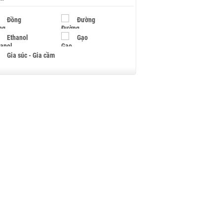
Đồng
Đường
Ethanol
Gạo
Gia súc - Gia cầm
Giấy
Gỗ
Hạt điều
Hồ tiêu - Hạt tiêu
Khí đốt
Kim loại khác
Mắc ca
Muối
Ngũ cốc
Nhựa - Hạt nhựa
Palladium
Phân bón