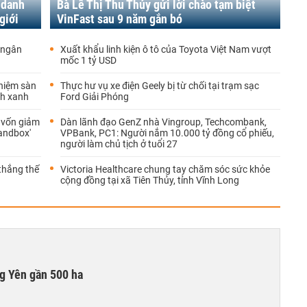
 danh
Bà Lê Thị Thu Thủy gửi lời chào tạm biệt
giới
VinFast sau 9 năm gắn bó
 ngân
Xuất khẩu linh kiện ô tô của Toyota Việt Nam vượt
mốc 1 tỷ USD
ghiệm sàn
Thực hư vụ xe điện Geely bị từ chối tại trạm sạc
ính xanh
Ford Giải Phóng
 vốn giảm
Dàn lãnh đạo GenZ nhà Vingroup, Techcombank,
andbox'
VPBank, PC1: Người nắm 10.000 tỷ đồng cổ phiếu,
người làm chủ tịch ở tuổi 27
thắng thế
Victoria Healthcare chung tay chăm sóc sức khỏe
cộng đồng tại xã Tiên Thủy, tỉnh Vĩnh Long
g Yên gần 500 ha