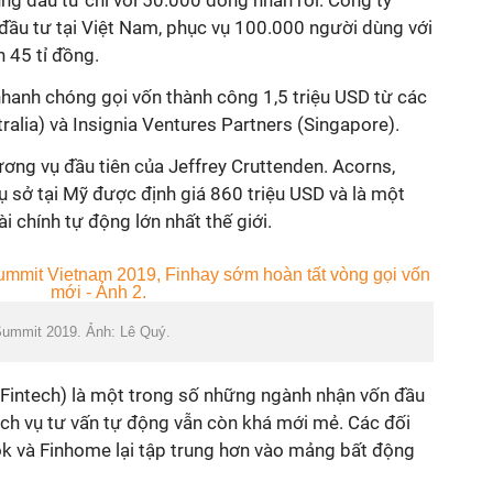
ng đầu tư chỉ với 50.000 đồng nhàn rỗi. Công ty
đầu tư tại Việt Nam, phục vụ 100.000 người dùng với
n 45 tỉ đồng.
nhanh chóng gọi vốn thành công 1,5 triệu USD từ các
ralia) và Insignia Ventures Partners (Singapore).
ương vụ đầu tiên của Jeffrey Cruttenden. Acorns,
ụ sở tại Mỹ được định giá 860 triệu USD và là một
i chính tự động lớn nhất thế giới.
h Summit 2019. Ảnh: Lê Quý.
(Fintech) là một trong số những ngành nhận vốn đầu
dịch vụ tư vấn tự động vẫn còn khá mới mẻ. Các đối
k và Finhome lại tập trung hơn vào mảng bất động