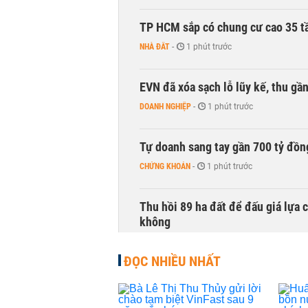
TP HCM sắp có chung cư cao 35 tầ
NHÀ ĐẤT
-
1 phút trước
EVN đã xóa sạch lỗ lũy kế, thu g
DOANH NGHIỆP
-
1 phút trước
Tự doanh sang tay gần 700 tỷ đồn
CHỨNG KHOÁN
-
1 phút trước
Thu hồi 89 ha đất để đấu giá lựa 
không
NHÀ ĐẤT
-
1 phút trước
ĐỌC NHIỀU NHẤT
Dòng tiền ngoại bất ngờ trở lại T
CHỨNG KHOÁN
-
1 phút trước