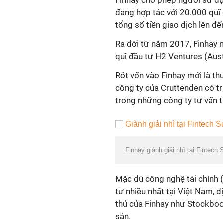
Finhay cho phép người sử dụ
đang hợp tác với 20.000 quĩ 
tổng số tiền giao dịch lên đế
Ra đời từ năm 2017, Finhay 
quĩ đầu tư H2 Ventures (Aust
Rót vốn vào Finhay mới là th
công ty của Cruttenden có tr
trong những công ty tư vấn tà
Finhay giành giải nhì tại Fintec
Mặc dù công nghệ tài chính 
tư nhiều nhất tại Việt Nam, 
thủ của Finhay như Stockboo
sản.