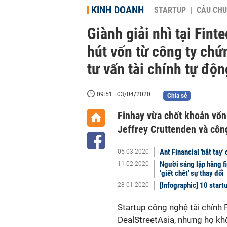
KINH DOANH
STARTUP
CÂU CHU
Giành giải nhì tại Fin
hút vốn từ công ty chứ
tư vấn tài chính tự độ
09:51 | 03/04/2020
Chia sẻ
Finhay vừa chốt khoản vốn
Jeffrey Cruttenden và côn
Ant Financial 'bắt tay'
05-03-2020
Người sáng lập hãng f
11-02-2020
‘giết chết' sự thay đổi
[Infographic] 10 start
28-01-2020
Startup công nghệ tài chính 
DealStreetAsia, nhưng họ khô