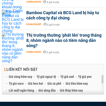
CHỨNG KHOÁN
-
4 giờ trước
Bamboo Capital và BCG Land bị hủy tư
cách công ty đại chúng
DOANH NGHIỆP
-
6 giờ trước
Thị trường thường ‘phất lên’ trong tháng
8, nhóm ngành nào có tiềm năng dẫn
sóng?
CHỨNG KHOÁN
-
6 giờ trước
LIÊN KẾT NỔI BẬT
Giá vàng hôm nay
Tỷ giá ngoại tệ
Tỷ giá usd
Tỷ giá yen
Tỷ giá euro
Giá heo hơi
Giá cà phê
Giá tiêu hôm nay
Lãi suất ngân hàng
Giá xăng dầu
Giá thép hôm nay
Giá sầu riêng
Giá thịt heo
Giá gạo
Giá cao su
Best Retail Brokers
Diễn đàn đầu tư Việt Nam 2026