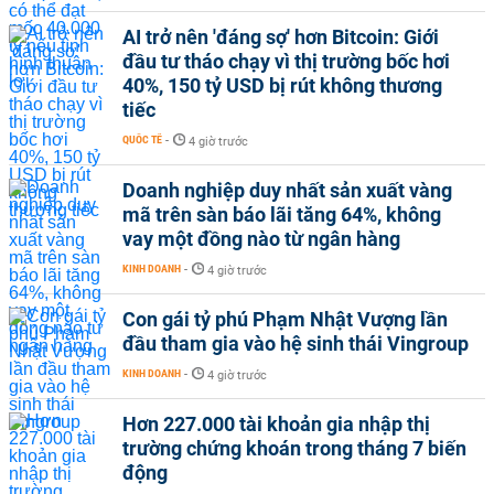
AI trở nên 'đáng sợ' hơn Bitcoin: Giới
đầu tư tháo chạy vì thị trường bốc hơi
40%, 150 tỷ USD bị rút không thương
tiếc
QUỐC TẾ
-
4 giờ trước
Doanh nghiệp duy nhất sản xuất vàng
mã trên sàn báo lãi tăng 64%, không
vay một đồng nào từ ngân hàng
KINH DOANH
-
4 giờ trước
Con gái tỷ phú Phạm Nhật Vượng lần
đầu tham gia vào hệ sinh thái Vingroup
KINH DOANH
-
4 giờ trước
Hơn 227.000 tài khoản gia nhập thị
trường chứng khoán trong tháng 7 biến
động