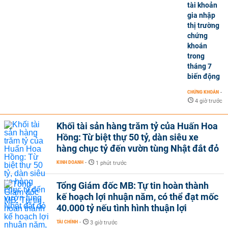
tài khoản
gia nhập
thị trường
chứng
khoán
trong
tháng 7
biến động
CHỨNG KHOÁN
-
4 giờ trước
Khối tài sản hàng trăm tỷ của Huấn Hoa
Hồng: Từ biệt thự 50 tỷ, dàn siêu xe
hàng chục tỷ đến vườn tùng Nhật đắt đỏ
KINH DOANH
-
1 phút trước
Tổng Giám đốc MB: Tự tin hoàn thành
kế hoạch lợi nhuận năm, có thể đạt mốc
40.000 tỷ nếu tình hình thuận lợi
TÀI CHÍNH
-
3 giờ trước