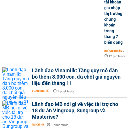
tài khoản
gia nhập
thị trường
chứng
khoán
trong
tháng 7
biến động
CHỨNG KHOÁN
-
12 giờ trước
Lãnh đạo Vinamilk: Tăng quy mô đàn
bò thêm 8.000 con, đã chốt giá nguyên
liệu đến tháng 11
DOANH NGHIỆP
-
1 phút trước
Lãnh đạo MB nói gì về việc tài trợ cho
18 dự án Vingroup, Sungroup và
Masterise?
TÀI CHÍNH
-
1 phút trước