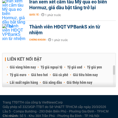
Iran xem xét cấm tàu Mỹ qua eo biển
Hormuz, giá dầu bật tăng trở lại
QUỐC TẾ
-
1 phút trước
Thành viên HĐQT VPBankS xin từ
nhiệm
CHỨNG KHOÁN
-
1 phút trước
LIÊN KẾT NỔI BẬT
Giá vàng hôm nay
Tỷ giá ngoại tệ
Tỷ giá usd
Tỷ giá yen
Tỷ giá euro
Giá heo hơi
Giá cà phê
Giá tiêu hôm nay
Lãi suất ngân hàng
Giá xăng dầu
Giá thép hôm nay
Giá sầu riêng
Giá thịt heo
Giá gạo
Giá cao su
Best Retail Brokers
Diễn đàn đầu tư Việt Nam 2026
Trang TTĐTTH của công ty VietNewsCorp
Giấy phép số 3323/GP-TTĐT do Sở VH&TT TP.HCM cấp ngày 20/3/2026
Lầu 5 - Compa Building - 293 Điện Biên Phủ - Phường Gia Định - TP.HCM
Chi nhánh:
Số 5 - Khu 38A Trần Phú - Phường Ba Đình - TP. Hà Nội