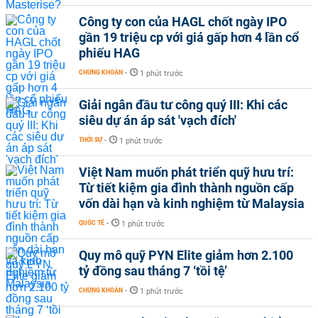
Công ty con của HAGL chốt ngày IPO
gần 19 triệu cp với giá gấp hơn 4 lần cổ
phiếu HAG
CHỨNG KHOÁN
-
1 phút trước
Giải ngân đầu tư công quý III: Khi các
siêu dự án áp sát 'vạch đích'
THỜI SỰ
-
1 phút trước
Việt Nam muốn phát triển quỹ hưu trí:
Từ tiết kiệm gia đình thành nguồn cấp
vốn dài hạn và kinh nghiệm từ Malaysia
QUỐC TẾ
-
1 phút trước
Quy mô quỹ PYN Elite giảm hơn 2.100
tỷ đồng sau tháng 7 ‘tồi tệ’
CHỨNG KHOÁN
-
1 phút trước