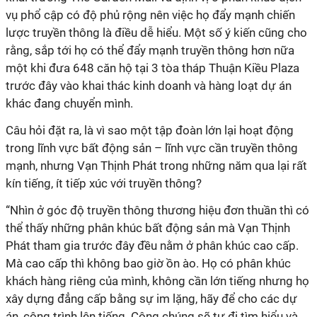
vụ phổ cập có độ phủ rộng nên việc họ đẩy mạnh chiến
lược truyền thông là điều dễ hiểu. Một số ý kiến cũng cho
rằng, sắp tới họ có thể đẩy mạnh truyền thông hơn nữa
một khi đưa 648 căn hộ tại 3 tòa tháp Thuận Kiều Plaza
trước đây vào khai thác kinh doanh và hàng loạt dự án
khác đang chuyển mình.
Câu hỏi đặt ra, là vì sao một tập đoàn lớn lại hoạt động
trong lĩnh vực bất động sản – lĩnh vực cần truyền thông
mạnh, nhưng Vạn Thịnh Phát trong những năm qua lại rất
kín tiếng, ít tiếp xúc với truyền thông?
“Nhìn ở góc độ truyền thông thương hiệu đơn thuần thì có
thể thấy những phân khúc bất động sản mà Vạn Thịnh
Phát tham gia trước đây đều nằm ở phân khúc cao cấp.
Mà cao cấp thì không bao giờ ồn ào. Họ có phân khúc
khách hàng riêng của mình, không cần lớn tiếng nhưng họ
xây dựng đẳng cấp bằng sự im lặng, hãy để cho các dự
án, công trình lên tiếng. Công chúng sẽ tự đi tìm hiểu và