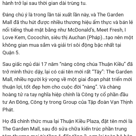
hành trở lại sau thời gian dài trùng tu.
Đáng chú ý là trong lần tái xuất lần này, và The Garden
Mall đã thu hút được nhiều thương hiệu ẩm thực và bán lẻ
nổi tiếng thuê mặt bằng như McDonald’s, Meet Fresh, I
Love Kem, Cocochin, siêu thị Auchan (Pháp)…tạo nên một
không gian mua sắm và giải trí sôi động bậc nhất tại
Quận 5.
Sau giấc ngủ dài 17 năm “nàng công chúa Thuận Kiều” đã
trở mình thức dậy, lại có cái tên mới rất “Tây”: The Garden
Mall, nhiều người kỳ vọng về một giai đoạn phát triển mới
thuận lợi, tốt đẹp hơn cho cuộc đời “nàng”. Và chàng
hoàng tử ra tay nghĩa hiệp chính là Công ty cổ phần đầu
tư An Đông, Công ty trong Group của Tập đoàn Vạn Thịnh
Phát.
Họ đã chính thức mua lại Thuận Kiều Plaza, đặt tên mới là
The Garden Mall, sau đó sửa chữa kiến trúc phần trung