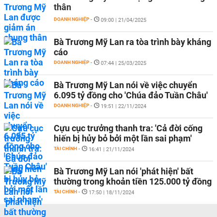
thân
DOANH NGHIỆP
-
09:00 | 21/04/2025
Bà Trương Mỹ Lan ra tòa trình bày kháng
cáo
DOANH NGHIỆP
-
07:44 | 25/03/2025
Bà Trương Mỹ Lan nói về việc chuyển
6.095 tỷ đồng cho 'Chúa đảo Tuần Châu'
DOANH NGHIỆP
-
19:51 | 22/11/2024
Cựu cục trưởng thanh tra: 'Cả đời cống
hiến bị hủy bỏ bởi một lần sai phạm'
TÀI CHÍNH
-
16:41 | 21/11/2024
Bà Trương Mỹ Lan nói 'phát hiện' bất
thường trong khoản tiền 125.000 tỷ đồng
TÀI CHÍNH
-
17:50 | 18/11/2024