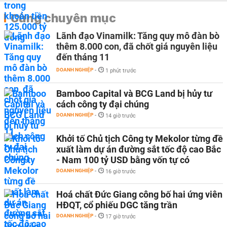
Cùng chuyên mục
Lãnh đạo Vinamilk: Tăng quy mô đàn bò
thêm 8.000 con, đã chốt giá nguyên liệu
đến tháng 11
DOANH NGHIỆP
-
1 phút trước
Bamboo Capital và BCG Land bị hủy tư
cách công ty đại chúng
DOANH NGHIỆP
-
14 giờ trước
Khởi tố Chủ tịch Công ty Mekolor từng đề
xuất làm dự án đường sắt tốc độ cao Bắc
- Nam 100 tỷ USD bằng vốn tự có
DOANH NGHIỆP
-
16 giờ trước
Hoá chất Đức Giang công bố hai ứng viên
HĐQT, cổ phiếu DGC tăng trần
DOANH NGHIỆP
-
17 giờ trước