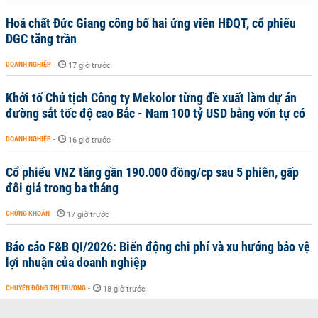
Hoá chất Đức Giang công bố hai ứng viên HĐQT, cổ phiếu
DGC tăng trần
DOANH NGHIỆP
-
17 giờ trước
Khởi tố Chủ tịch Công ty Mekolor từng đề xuất làm dự án
đường sắt tốc độ cao Bắc - Nam 100 tỷ USD bằng vốn tự có
DOANH NGHIỆP
-
16 giờ trước
Cổ phiếu VNZ tăng gần 190.000 đồng/cp sau 5 phiên, gấp
đôi giá trong ba tháng
CHỨNG KHOÁN
-
17 giờ trước
Báo cáo F&B QI/2026: Biến động chi phí và xu hướng bảo vệ
lợi nhuận của doanh nghiệp
CHUYỂN ĐỘNG THỊ TRƯỜNG
-
18 giờ trước