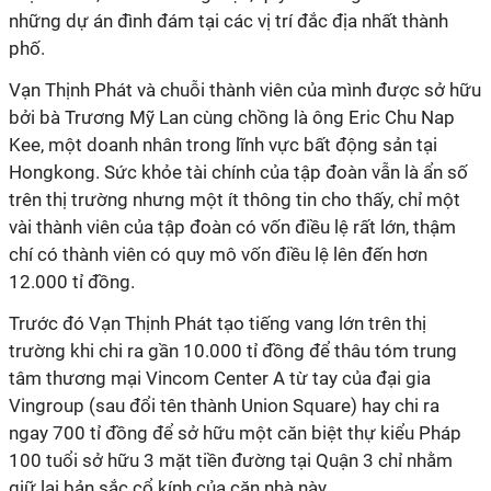
những dự án đình đám tại các vị trí đắc địa nhất thành
phố.
Vạn Thịnh Phát và chuỗi thành viên của mình được sở hữu
bởi bà Trương Mỹ Lan cùng chồng là ông Eric Chu Nap
Kee, một doanh nhân trong lĩnh vực bất động sản tại
Hongkong. Sức khỏe tài chính của tập đoàn vẫn là ẩn số
trên thị trường nhưng một ít thông tin cho thấy, chỉ một
vài thành viên của tập đoàn có vốn điều lệ rất lớn, thậm
chí có thành viên có quy mô vốn điều lệ lên đến hơn
12.000 tỉ đồng.
Trước đó Vạn Thịnh Phát tạo tiếng vang lớn trên thị
trường khi chi ra gần 10.000 tỉ đồng để thâu tóm trung
tâm thương mại Vincom Center A từ tay của đại gia
Vingroup (sau đổi tên thành Union Square) hay chi ra
ngay 700 tỉ đồng để sở hữu một căn biệt thự kiểu Pháp
100 tuổi sở hữu 3 mặt tiền đường tại Quận 3 chỉ nhằm
giữ lại bản sắc cổ kính của căn nhà này.