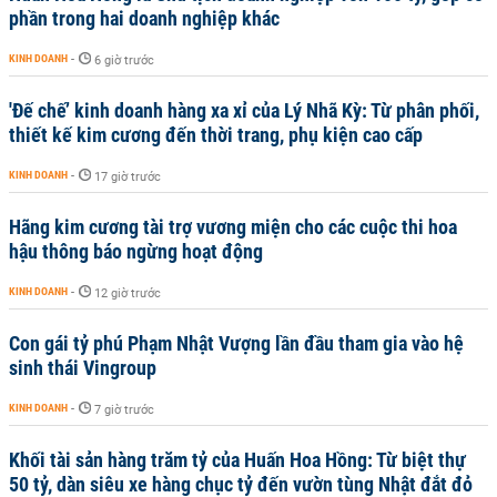
phần trong hai doanh nghiệp khác
KINH DOANH
-
6 giờ trước
'Đế chế’ kinh doanh hàng xa xỉ của Lý Nhã Kỳ: Từ phân phối,
thiết kế kim cương đến thời trang, phụ kiện cao cấp
KINH DOANH
-
17 giờ trước
Hãng kim cương tài trợ vương miện cho các cuộc thi hoa
hậu thông báo ngừng hoạt động
KINH DOANH
-
12 giờ trước
Con gái tỷ phú Phạm Nhật Vượng lần đầu tham gia vào hệ
sinh thái Vingroup
KINH DOANH
-
7 giờ trước
Khối tài sản hàng trăm tỷ của Huấn Hoa Hồng: Từ biệt thự
50 tỷ, dàn siêu xe hàng chục tỷ đến vườn tùng Nhật đắt đỏ