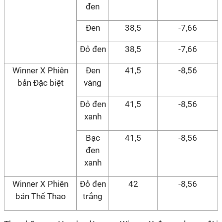
đen
Đen
38,5
-7,66
Đỏ đen
38,5
-7,66
Winner X Phiên
Đen
41,5
-8,56
bản Đặc biệt
vàng
Đỏ đen
41,5
-8,56
xanh
Bạc
41,5
-8,56
đen
xanh
Winner X Phiên
Đỏ đen
42
-8,56
bản Thể Thao
trắng