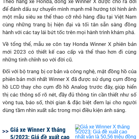
Theo hãng xe Honda, dòng xe Winner X được cho ra đời
để đánh dấu sự chuyển mình mạnh mẽ hướng tới hình ảnh
một mẫu siêu xe thể thao cỡ nhỏ hàng đầu tại Việt Nam
cùng những trang bị hiện đại và tối tân sẵn sàng đồng
hành với các tay lái bứt tốc trên mọi hành trình khám phá.
Về tổng thể, mẫu xe côn tay Honda Winner X phiên bản
mới 2023 có thiết kế cao cấp và thể thao hơn đi cùng
những tinh chỉnh so với đời cũ.
Đối với bộ trang bị cơ bản và công nghệ, mặt đồng hồ của
phiên bản mới nhất Winner X đã được sử dụng cụm đồng
hồ LCD thay cho cụm đồ hồ Analog trước đây, giúp hiển
thị các thông số rõ nét, đầy đủ thông tin cần thiết như số
vòng tua, báo số, thời gian & đặc biệt đem lại cho người
dùng tầm nhìn xuất sắc trong mọi điều kiện ánh sáng.
Giá xe Winner X tháng
5/2023: Giá đề xuất cao