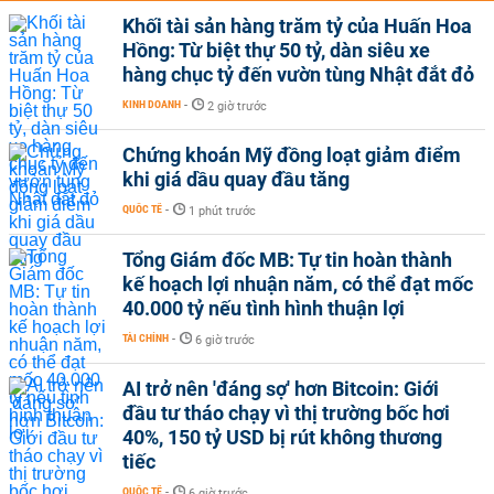
Khối tài sản hàng trăm tỷ của Huấn Hoa
Hồng: Từ biệt thự 50 tỷ, dàn siêu xe
hàng chục tỷ đến vườn tùng Nhật đắt đỏ
KINH DOANH
-
2 giờ trước
Chứng khoán Mỹ đồng loạt giảm điểm
khi giá dầu quay đầu tăng
QUỐC TẾ
-
1 phút trước
Tổng Giám đốc MB: Tự tin hoàn thành
kế hoạch lợi nhuận năm, có thể đạt mốc
40.000 tỷ nếu tình hình thuận lợi
TÀI CHÍNH
-
6 giờ trước
AI trở nên 'đáng sợ' hơn Bitcoin: Giới
đầu tư tháo chạy vì thị trường bốc hơi
40%, 150 tỷ USD bị rút không thương
tiếc
QUỐC TẾ
-
6 giờ trước