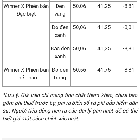
Winner X Phiên bản
Đen
50,06
41,25
-8,81
Đặc biệt
vàng
Đỏ đen
50,06
41,25
-8,81
xanh
Bạc đen
50,06
41,25
-8,81
xanh
Winner X Phiên bản
Đỏ đen
50,56
41,75
-8,81
Thể Thao
trắng
*Lưu ý: Giá trên chỉ mang tính chất tham khảo, chưa bao
gồm phí thuế trước bạ, phí ra biển số và phí bảo hiểm dân
sự. Người tiêu dùng nên ra các đại lý gần nhất để có thể
biết giá một cách chính xác nhất.