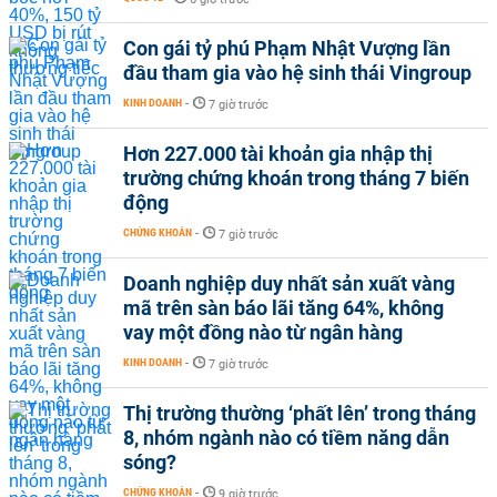
Con gái tỷ phú Phạm Nhật Vượng lần
đầu tham gia vào hệ sinh thái Vingroup
KINH DOANH
-
7 giờ trước
Hơn 227.000 tài khoản gia nhập thị
trường chứng khoán trong tháng 7 biến
động
CHỨNG KHOÁN
-
7 giờ trước
Doanh nghiệp duy nhất sản xuất vàng
mã trên sàn báo lãi tăng 64%, không
vay một đồng nào từ ngân hàng
KINH DOANH
-
7 giờ trước
Thị trường thường ‘phất lên’ trong tháng
8, nhóm ngành nào có tiềm năng dẫn
sóng?
CHỨNG KHOÁN
-
9 giờ trước