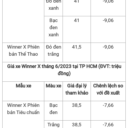
Đỏ đen
41
-9,06
xanh
Bạc
41
-9,06
đen
xanh
Winner X Phiên
Đỏ đen
41,5
-9,06
bản Thể Thao
trắng
Giá xe Winner X tháng 6/2023 tại TP HCM (ĐVT: triệu
đồng)
Mẫu xe
Màu xe
Giá đại lý
Chênh lệch so
tham khảo
với đề xuất
Winner X Phiên
Bạc
38,5
-7,66
bản Tiêu chuẩn
đen
Trắng
38,5
-7,66